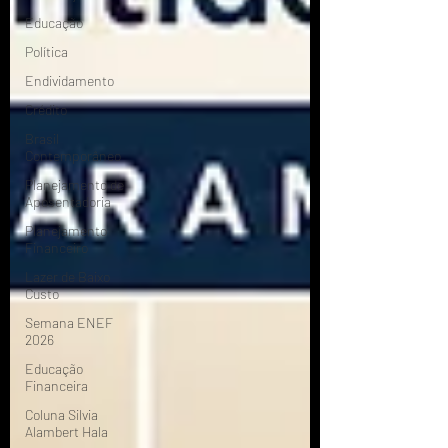
Educação
Política
Endividamento
Crédito
Brasil
Contemporâneo
Planejamento de
Aposentadoria
Planejamento
Financeiro
Lazer de Baixo
Custo
Semana ENEF
2026
Educação
Financeira
Coluna Silvia
Alambert Hala