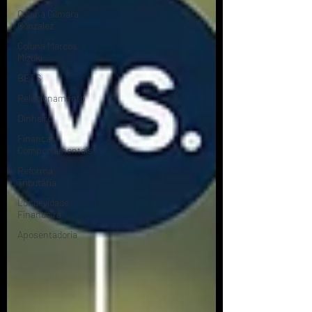
Coluna Gilmara
Gonzalez
Coluna Marcos
Mizuki
BETS
Relacionamento
Dinheiro
Finanças
Comportamentais
Reforma
Tributária
Longevidade
Financeira
Aposentadoria