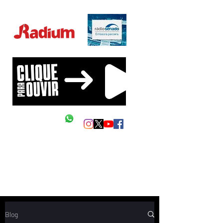
Educação Financeira na sua vida!
Siga as nossas redes
Mande um Zap
Blog