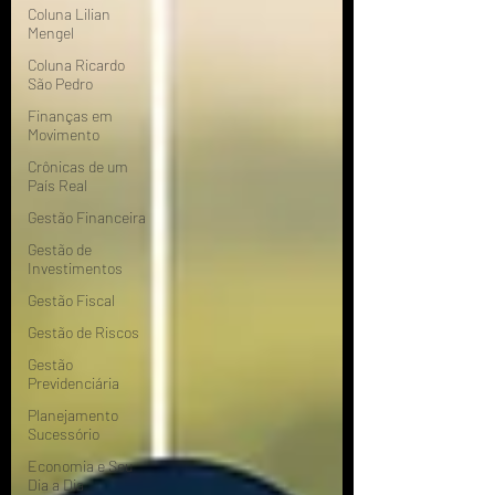
Coluna Lilian
Mengel
Coluna Ricardo
São Pedro
Finanças em
Movimento
Crônicas de um
País Real
Gestão Financeira
Gestão de
Investimentos
Gestão Fiscal
Gestão de Riscos
Gestão
Previdenciária
Planejamento
Sucessório
Economia e Seu
Dia a Dia