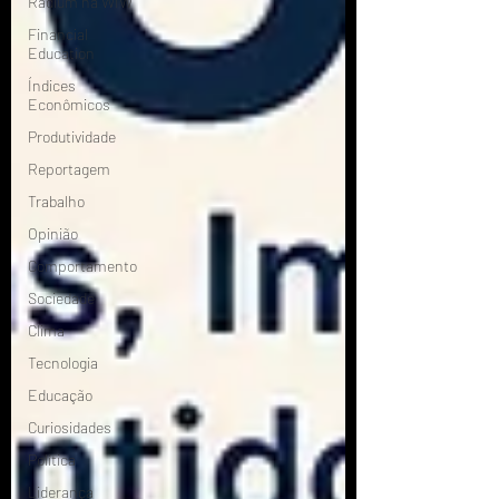
Radium na WIW
Financial
Education
Índices
Econômicos
Produtividade
Reportagem
Trabalho
Opinião
Comportamento
Sociedade
Clima
Tecnologia
Educação
Curiosidades
Política
Liderança