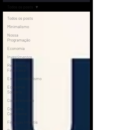
Todos os posts
Todos os posts
Minimalismo
Nossa
Programação
Economia
Investimentos
Resiliência
Financeira
Empreendedorismo
Economia
Solidária
Cooperativismo
Consumo
Consciente
Finanças Infantis