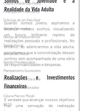
Sonhos de Juventude e a 
Coluna Ricardo São Pedro
Realidade da Vida Adulta
Finanças em Movimento
Crônicas de um País Real
Quando somos jovens, aspiramos a 
Gestão Financeira
alcançar nossos sonhos, visualizando 
um futuro brilhante repleto de 
Gestão de Investimentos
realizações pessoais e profissionais. No 
Gestão Fiscal
entanto, ao adentrarmos a vida adulta, 
percebemos que a concretização desses 
Gestão de Riscos
sonhos vem acompanhada de uma série 
Gestão Previdenciária
de responsabilidades e despesas.
Planejamento Sucessório
Realizações e Investimentos 
Economia e Seu Dia a Dia
Financeiros
Coluna Gilmara Gonzalez
Coluna Marcos Mizuki
É verdade que alcançar nossos objetivos 
BETS
traz uma sensação de realização 