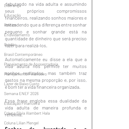
debutando na vida adulta e assumindo 
Liderança
seus próprios compromissos 
Educação
financeiros, realizando sonhos maiores e 
entendendo que a diferença entre sonhar 
Política
pequeno e sonhar grande está na 
Endividamento
quantidade de dinheiro que será preciso 
Crédito
fazer para realizá-los.
Brasil Contemporâneo
Automaticamente eu disse a ela que a 
Planejamento de Aposentadoria
vida adulta nos permite ter muitos 
sonhos realizados, mas também traz 
Planejamento Financeiro
gastos na mesma proporção e, por isso, 
Lazer de Baixo Custo
é bom ter a vida financeira organizada.
Semana ENEF 2026
Essa frase engloba essa dualidade da 
Educação Financeira
vida adulta de maneira profunda e 
Coluna Silvia Alambert Hala
reflexiva.
Coluna Lilian Mengel