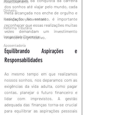
incomparável da conquista da carreira 
Relacionamento
dos sonhos até viajar pelo mundo, cada 
Dinheiro
meta alcançada nos enche de orgulho e 
satisfação. No entanto, é importante 
Finanças Comportamentais
reconhecer que essas realizações muitas 
Reforma Tributária
vezes demandam um investimento 
Longevidade Financeira
financeiro significativo.
Aposentadoria
Equilibrando Aspirações e 
Responsabilidades
Ao mesmo tempo em que realizamos 
nossos sonhos, nos deparamos com as 
exigências da vida adulta, como pagar 
contas, planejar o futuro financeiro e 
lidar com imprevistos. A gestão 
adequada das finanças torna-se crucial 
para equilibrar as aspirações pessoais 