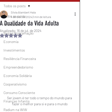
Todos os posts
Silvia Alambert Hala
Todos os posts
4 de mai. de 2024
3 min de leitura
A Dualidade da Vida Adulta
Minimalismo
Atualizado:
16 de jul. de 2024
Nossa Programação
Avaliado com NaN de 5 estrelas.
Economia
Investimentos
Resiliência Financeira
Empreendedorismo
Economia Solidária
Cooperativismo
Consumo Consciente
Ser jovem é ter todo o tempo do mundo para 
Finanças Infantis
fazer o melhor para si e para o mundo
Radium na WIW