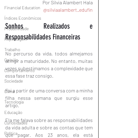
Por Silvia Alambert Hala
Financial Education
@silviaalambert_edufin
Índices Econômicos
Sonhos Realizados e 
Produtividade
Responsabilidades Financeiras
Reportagem
Trabalho
No percurso da vida, todos almejamos 
Opinião
atingir a maturidade. No entanto, muitas 
vezes subestimamos a complexidade que 
Comportamento
essa fase traz consigo.
Sociedade
Foi a partir de uma conversa com a minha 
Clima
filha nessa semana que surgiu esse 
Tecnologia
artigo.
Educação
Ela me falava sobre as responsabilidades 
Curiosidades
da vida adulta e sobre as contas que tem 
Política
que pagar. Aos 23 anos, ela está 