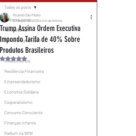
Todos os posts
Ricardo São Pedro
Todos os posts
30 de jul. de 2025
4 min de leitura
Trump Assina Ordem Executiva
Minimalismo
Impondo Tarifa de 40% Sobre
Nossa Programação
Produtos Brasileiros
Economia
Avaliado com NaN de 5 estrelas.
Investimentos
Resiliência Financeira
Empreendedorismo
Economia Solidária
Cooperativismo
Consumo Consciente
Finanças Infantis
Radium na WIW