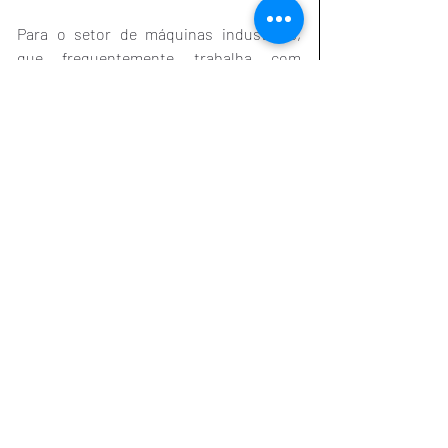
Para o setor de máquinas industriais, 
que frequentemente trabalha com 
pedidos sob encomenda e prazos de 
entrega estendidos, isso representa um 
desafio significativo para contratos 
futuros, podendo impactar a 
competitividade de equipamentos 
brasileiros no mercado americano.
Próximos Passos
As tarifas entram em vigor 
automaticamente em 7 dias, aplicando-
se a mercadorias que entrarem nos EUA 
a partir de 12h01 (horário de verão do 
leste americano) de 6 de agosto de 2025.