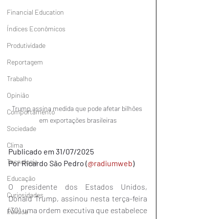
Financial Education
Índices Econômicos
Produtividade
Reportagem
Trabalho
Opinião
Trump assina medida que pode afetar bilhões 
Comportamento
em exportações brasileiras
Sociedade
Clima
Publicado em 31/07/2025
Tecnologia
Por Ricardo São Pedro (
@radiumweb
)
Educação
O presidente dos Estados Unidos, 
Curiosidades
Donald Trump, assinou nesta terça-feira 
(30) uma ordem executiva que estabelece 
Política