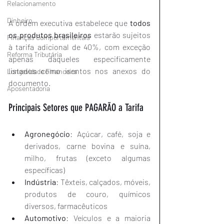
Relacionamento
Dinheiro
A ordem executiva estabelece que 
todos 
os produtos brasileiros
 estarão sujeitos 
Finanças Comportamentais
à tarifa adicional de 40%, com exceção 
Reforma Tributária
apenas daqueles especificamente 
listados como isentos nos anexos do 
Longevidade Financeira
documento.
Aposentadoria
Principais Setores que PAGARÃO a Tarifa
Agronegócio
: Açúcar, café, soja e 
derivados, carne bovina e suína, 
milho, frutas (exceto algumas 
específicas)
Indústria
: Têxteis, calçados, móveis, 
produtos de couro, químicos 
diversos, farmacêuticos
Automotivo
: Veículos e a maioria 