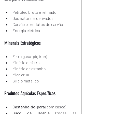
Petróleo bruto e refinado
Gás natural e derivados
Carvão e produtos do carvão
Energia elétrica
Minerais Estratégicos
Ferro gusa (pig iron)
Minério de ferro
Minério de estanho
Mica crua
Silício metálico
Produtos Agrícolas Específicos
Castanha-do-pará
 (com casca)
Suco de laranja
 (todas as 