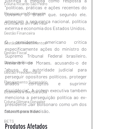
justifica a medida como resposta a 
Coluna Ricardo São Pedro
"políticas, práticas e ações recentes do 
Finanças em Movimento
Governo do Brasil" que, segundo ele, 
ameaçam a segurança nacional, política 
Crônicas de um País Real
externa e economia dos Estados Unidos.
Gestão Financeira
O presidente americano critica 
Gestão de Investimentos
especificamente ações do ministro do 
Gestão Fiscal
Supremo Tribunal Federal brasileiro, 
Gestão de Riscos
Alexandre de Moraes, acusando-o de 
"abuso de autoridade judicial para 
Gestão Previdenciária
perseguir opositores políticos, proteger 
Planejamento Sucessório
aliados corruptos e suprimir 
dissidência". A ordem executiva também 
Economia e Seu Dia a Dia
menciona a perseguição política ao ex-
Coluna Gilmara Gonzalez
presidente Jair Bolsonaro como um dos 
fatores para a decisão.
Coluna Marcos Mizuki
BETS
Produtos Afetados