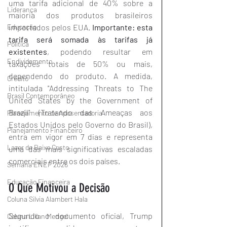
uma tarifa adicional de 40% sobre a 
Liderança
maioria dos produtos brasileiros 
Educação
importados pelos EUA. 
Importante: esta 
tarifa será somada às tarifas já 
Política
existentes
, podendo resultar em 
Endividamento
taxações totais de 50% ou mais, 
dependendo do produto. A medida, 
Crédito
intitulada "Addressing Threats to The 
Brasil Contemporâneo
United States by the Government of 
Brazil" (Tratando das Ameaças aos 
Planejamento de Aposentadoria
Estados Unidos pelo Governo do Brasil), 
Planejamento Financeiro
entra em vigor em 7 dias e representa 
Lazer de Baixo Custo
uma das mais significativas escaladas 
comerciais entre os dois países.
Semana ENEF 2026
Educação Financeira
O Que Motivou a Decisão
Coluna Silvia Alambert Hala
Segundo o documento oficial, Trump 
Coluna Lilian Mengel