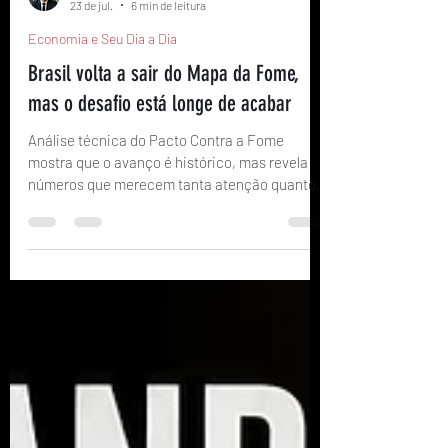
Ricardo São Pedro
23 de jul.
6 min de leitura
Economia e Seu Dia a Dia
Brasil volta a sair do Mapa da Fome,
mas o desafio está longe de acabar
Análise técnica do Pacto Contra a Fome
mostra que o avanço é histórico, mas revela
números que merecem tanta atenção quanto a
boa notícia.