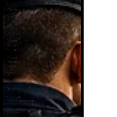
Gestão
Previdenciária
Planejamento
Sucessório
Economia e
Seu Dia a Dia
Coluna
Gilmara
Gonzalez
Coluna
Marcos
Mizuki
BETS
Relacionamento
Dinheiro
Finanças
Comportamentais
Reforma
Tributária