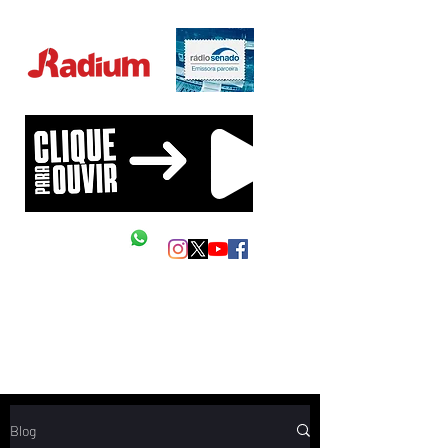
Educação Financeira na sua vida!
Siga as nossas redes
Mande um Zap
Blog