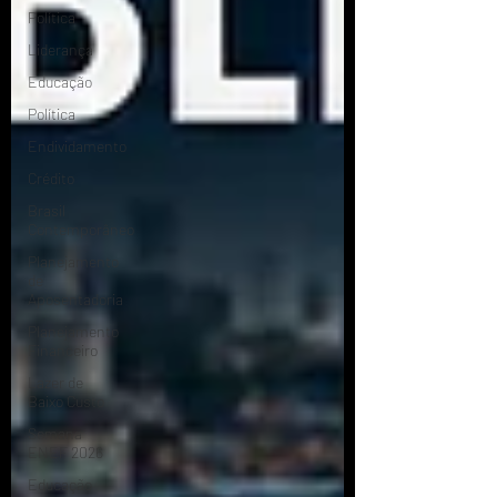
Política
Liderança
Educação
Política
Endividamento
Crédito
Brasil
Contemporâneo
Planejamento
de
Aposentadoria
Planejamento
Financeiro
Lazer de
Baixo Custo
Semana
ENEF 2026
Educação