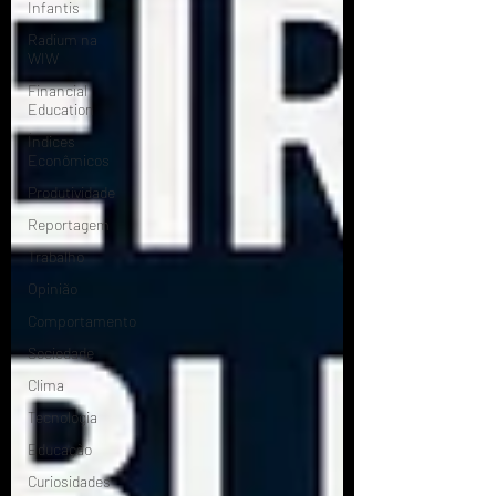
Infantis
Radium na
WIW
Financial
Education
Índices
Econômicos
Produtividade
Reportagem
Trabalho
Opinião
Comportamento
Sociedade
Clima
Tecnologia
Educação
Curiosidades