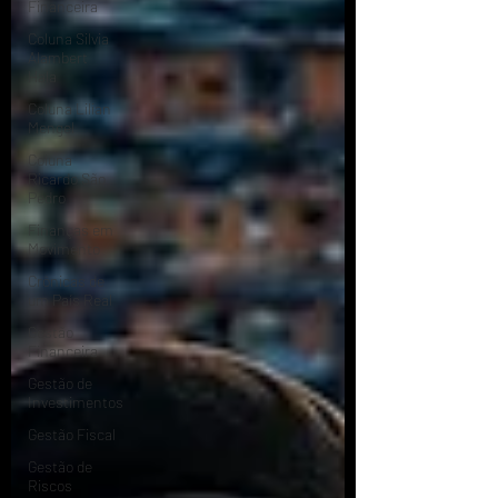
Financeira
Coluna Silvia
Alambert
Hala
Coluna Lilian
Mengel
Coluna
Ricardo São
Pedro
Finanças em
Movimento
Crônicas de
um País Real
Gestão
Financeira
Gestão de
Investimentos
Gestão Fiscal
Gestão de
Riscos