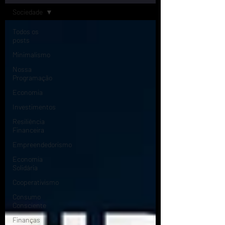
Sociedade
Todos os
posts
Minimalismo
Nossa
Programação
Economia
Investimentos
Resiliência
Financeira
Empreendedorismo
Economia
Solidária
Cooperativismo
Consumo
Consciente
Finanças