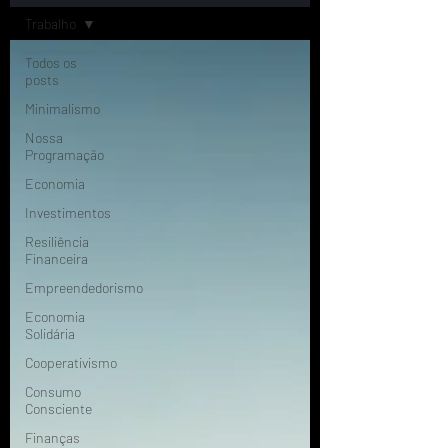
Trabalho
Todos os
posts
Minimalismo
Nossa
Programação
Economia
Investimentos
Resiliência
Financeira
Empreendedorismo
Economia
Solidária
Cooperativismo
Consumo
Consciente
Finanças