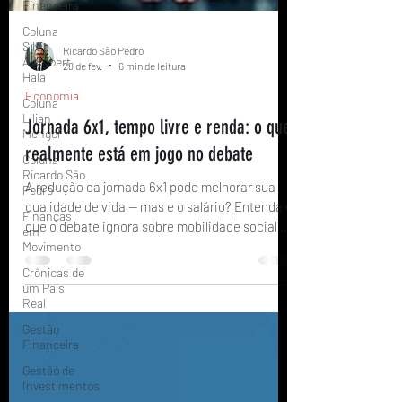
Financeira
Coluna
Silvia
Alambert
Hala
Ricardo São Pedro
Coluna
28 de fev.
6 min de leitura
Lilian
Mengel
Economia
Coluna
Jornada 6x1, tempo livre e renda: o que
Ricardo São
realmente está em jogo no debate
Pedro
Finanças
A redução da jornada 6x1 pode melhorar sua
em
qualidade de vida — mas e o salário? Entenda o
Movimento
que o debate ignora sobre mobilidade social e
Crônicas de
qualificação profissional.
um País
Real
Gestão
Financeira
Gestão de
Investimentos