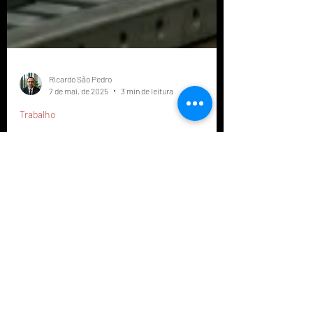
Ricardo São Pedro
7 de mai. de 2025
3 min de leitura
Trabalho
Quando os Humanoides Chegarem: O
Futuro do Trabalho e o Papel da
Educação no Brasil
A chegada dos humanoides impõe desafios ao