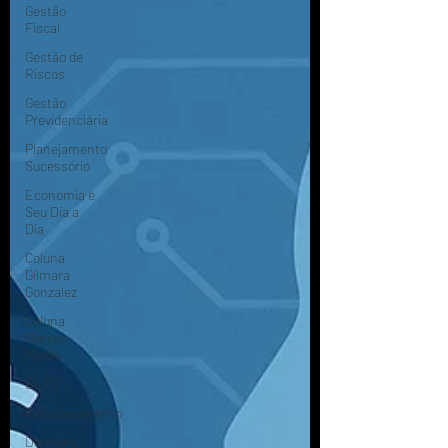
Gestão
Fiscal
Gestão de
Riscos
Gestão
Previdenciária
Planejamento
Sucessório
Economia e
Seu Dia a
Dia
Coluna
Gilmara
Gonzalez
Coluna
Marcos
Mizuki
BETS
Relacionamento
Dinheiro