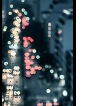
Política
Liderança
Educação
Política
Endividamento
Crédito
Brasil
Contemporâneo
Planejamento
de
Aposentadoria
Planejamento
Financeiro
Lazer de
Baixo Custo
Semana
ENEF 2026
Educação