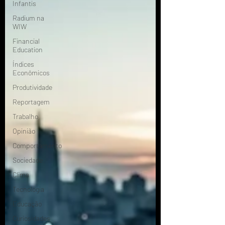
Infantis
Radium na
WIW
Financial
Education
Índices
Econômicos
Produtividade
Reportagem
Trabalho
Opinião
Comportamento
Sociedade
Clima
Tecnologia
Educação
Curiosidades