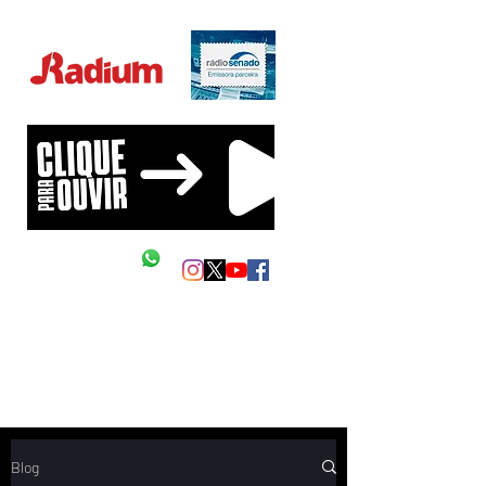
Educação Financeira na sua vida!
Siga as nossas redes
Mande um Zap
Blog