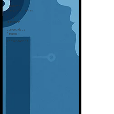
Finanças
Comportamentais
Reforma
Tributária
Longevidade
Financeira
Aposentadoria