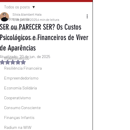
Todos os posts
Silvia Alambert Hala
Todos os posts
13 de jun. de 2025
4 min de leitura
SER ou PARECER SER? Os Custos
Minimalismo
Psicológicos e Financeiros de Viver
Nossa Programação
de Aparências
Economia
Atualizado:
20 de jun. de 2025
Investimentos
Avaliado com NaN de 5 estrelas.
Resiliência Financeira
Empreendedorismo
Economia Solidária
Cooperativismo
Consumo Consciente
Finanças Infantis
Radium na WIW