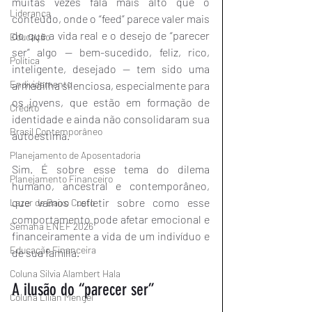
muitas vezes fala mais alto que o 
Liderança
conteúdo, onde o “feed” parece valer mais 
do que a vida real e o desejo de “parecer 
Educação
ser” algo — bem-sucedido, feliz, rico, 
Política
inteligente, desejado — tem sido uma 
Endividamento
armadilha silenciosa, especialmente para 
os jovens, que estão em formação de 
Crédito
identidade e ainda não consolidaram sua 
Brasil Contemporâneo
autoestima.
Planejamento de Aposentadoria
Sim. É sobre esse tema do dilema 
Planejamento Financeiro
humano, ancestral e contemporâneo, 
que vamos refletir sobre como esse 
Lazer de Baixo Custo
comportamento pode afetar emocional e 
Semana ENEF 2026
financeiramente a vida de um indivíduo e 
Educação Financeira
de sua família.
Coluna Silvia Alambert Hala
A ilusão do “parecer ser”
Coluna Lilian Mengel