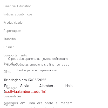
Financial Education
Índices Econômicos
Produtividade
Reportagem
Trabalho
Opinião
Comportamento
O peso das aparências: jovens enfrentam 
Sociedade
consequências emocionais e financeiras ao 
tentar parecer o que não são.
Clima
Publicado em 13/06/2025
Tecnologia
Por Silvia Alambert Hala 
Educação
(
@silviaalambert_edufin
)
Curiosidades
Vivemos em uma era onde a imagem 
Política