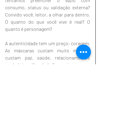
tentamos preencher o vazio com 
consumo, status ou validação externa? 
Convido você, leitor, a olhar para dentro. 
O quanto do que você vive é real? O 
quanto é personagem?
A autenticidade tem um preço: coragem. 
As máscaras custam muito mais — 
custam paz, saúde, relacionamentos 
verdadeiros, liberdade financeira.
Ser exige presença, consciência e verdade 
e a verdade liberta.
Indicações de leitura:
            •           “A Coragem de Ser Imperfeito” 
– Brené Brown
            •           “Tornar-se Pessoa” – Carl 