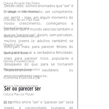
Coluna Ricardo São Pedro
Desde cedo, somos ensinados que “ser” é 
o ideal — ser honesto, ser competente, 
Finanças em Movimento
ser gentil – mas, em algum momento do 
Crônicas de um País Real
nosso crescimento, começamos a 
Gestão Financeira
perceber que o mundo valoriza também o 
que se “parece ser”. Assim, sem perceber, 
Gestão de Investimentos
muitos jovens (e adultos também) se 
Gestão Fiscal
esforçam mais para parecer felizes do 
que para buscar a verdadeira felicidade; 
Gestão de Riscos
mais para parecer ricos, populares e 
Gestão Previdenciária
desejáveis do que para se tornarem 
Planejamento Sucessório
financeiramente saudáveis ou 
emocionalmente seguros.
Economia e Seu Dia a Dia
Coluna Gilmara Gonzalez
Ser ou parecer ser
Coluna Marcos Mizuki
O conflito entre “ser” e “parecer ser” está 
BETS
ligado à necessidade humana de 