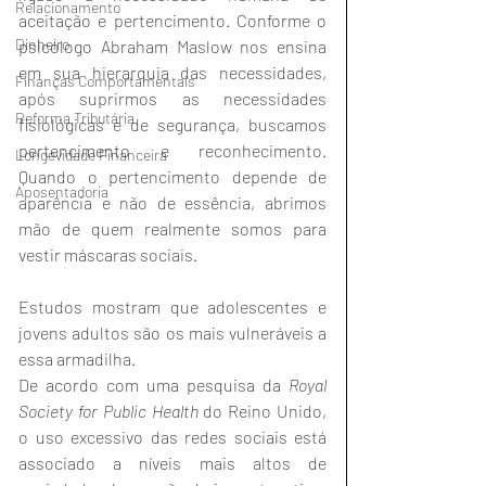
Relacionamento
aceitação e pertencimento. Conforme o 
Dinheiro
psicólogo Abraham Maslow nos ensina 
em sua hierarquia das necessidades, 
Finanças Comportamentais
após suprirmos as necessidades 
Reforma Tributária
fisiológicas e de segurança, buscamos 
pertencimento e reconhecimento. 
Longevidade Financeira
Quando o pertencimento depende de 
Aposentadoria
aparência e não de essência, abrimos 
mão de quem realmente somos para 
vestir máscaras sociais.
Estudos mostram que adolescentes e 
jovens adultos são os mais vulneráveis a 
essa armadilha.
De acordo com uma pesquisa da 
Royal 
Society for Public Health
 do Reino Unido, 
o uso excessivo das redes sociais está 
associado a níveis mais altos de 