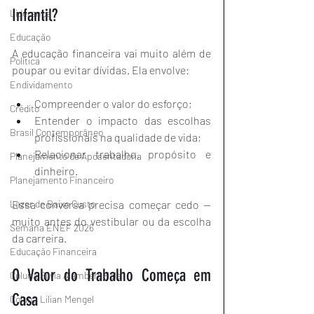
Infantil?
Liderança
Educação
A educação financeira vai muito além de 
Política
poupar ou evitar dívidas. Ela envolve:
Endividamento
Compreender o valor do esforço;
Crédito
Entender o impacto das escolhas 
Brasil Contemporâneo
profissionais na qualidade de vida;
Relacionar trabalho, propósito e 
Planejamento de Aposentadoria
dinheiro.
Planejamento Financeiro
Lazer de Baixo Custo
Essa conversa precisa começar cedo — 
muito antes do vestibular ou da escolha 
Semana ENEF 2026
da carreira.
Educação Financeira
O Valor do Trabalho Começa em 
Coluna Silvia Alambert Hala
Casa
Coluna Lilian Mengel