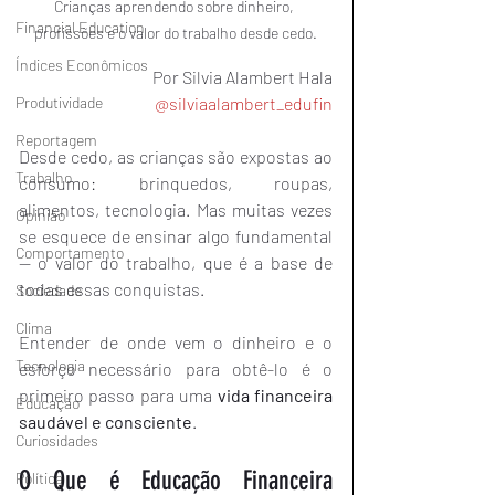
Crianças aprendendo sobre dinheiro, 
Financial Education
profissões e o valor do trabalho desde cedo.
Índices Econômicos
Por Silvia Alambert Hala
Produtividade
@silviaalambert_edufin
Reportagem
Desde cedo, as crianças são expostas ao 
Trabalho
consumo: brinquedos, roupas, 
alimentos, tecnologia. Mas muitas vezes 
Opinião
se esquece de ensinar algo fundamental 
Comportamento
— o valor do trabalho, que é a base de 
todas essas conquistas.
Sociedade
Clima
Entender de onde vem o dinheiro e o 
Tecnologia
esforço necessário para obtê-lo é o 
primeiro passo para uma 
vida financeira 
Educação
saudável e consciente
.
Curiosidades
O Que é Educação Financeira 
Política