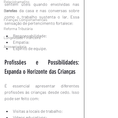
Relacionamento
sentem úteis quando envolvidas nas 
tarefas da casa e nas conversas sobre 
Dinheiro
como o trabalho sustenta o lar. Essa 
Finanças Comportamentais
sensação de pertencimento fortalece:
Reforma Tributária
Responsabilidade;
Longevidade Financeira
Empatia;
Aposentadoria
Espírito de equipe.
Profissões e Possibilidades: 
Expanda o Horizonte das Crianças
É essencial apresentar diferentes 
profissões às crianças desde cedo. Isso 
pode ser feito com:
Visitas a locais de trabalho;
Vídeos educativos;