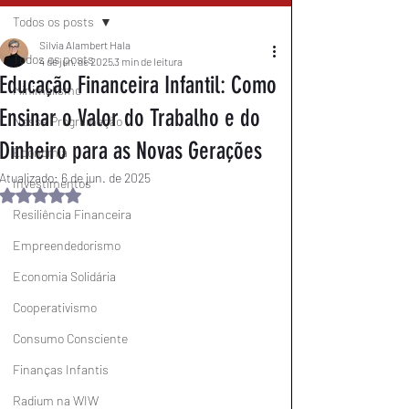
Todos os posts
Silvia Alambert Hala
Todos os posts
4 de jun. de 2025
3 min de leitura
Educação Financeira Infantil: Como
Minimalismo
Ensinar o Valor do Trabalho e do
Nossa Programação
Dinheiro para as Novas Gerações
Economia
Atualizado:
6 de jun. de 2025
Investimentos
Avaliado com NaN de 5 estrelas.
Resiliência Financeira
Empreendedorismo
Economia Solidária
Cooperativismo
Consumo Consciente
Finanças Infantis
Radium na WIW