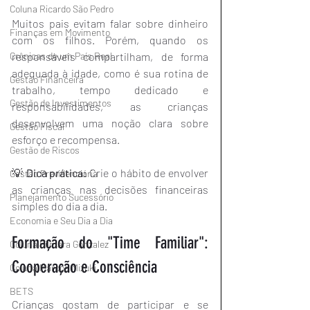
Coluna Ricardo São Pedro
Muitos pais evitam falar sobre dinheiro 
Finanças em Movimento
com os filhos. Porém, quando os 
Crônicas de um País Real
responsáveis compartilham, de forma 
adequada à idade, como é sua rotina de 
Gestão Financeira
trabalho, tempo dedicado e 
Gestão de Investimentos
responsabilidades, as crianças 
desenvolvem uma noção clara sobre 
Gestão Fiscal
esforço e recompensa.
Gestão de Riscos
💡 
Dica prática:
 Crie o hábito de envolver 
Gestão Previdenciária
as crianças nas decisões financeiras 
Planejamento Sucessório
simples do dia a dia.
Economia e Seu Dia a Dia
Formação do "Time Familiar": 
Coluna Gilmara Gonzalez
Cooperação e Consciência
Coluna Marcos Mizuki
BETS
Crianças gostam de participar e se 