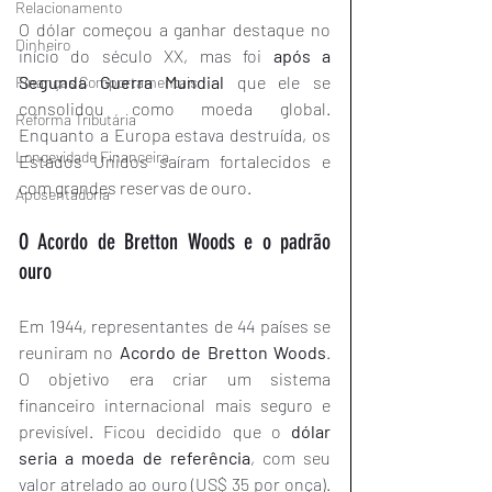
Relacionamento
O dólar começou a ganhar destaque no 
Dinheiro
início do século XX, mas foi 
após a 
Segunda Guerra Mundial
 que ele se 
Finanças Comportamentais
consolidou como moeda global. 
Reforma Tributária
Enquanto a Europa estava destruída, os 
Longevidade Financeira
Estados Unidos saíram fortalecidos e 
com grandes reservas de ouro.
Aposentadoria
O Acordo de Bretton Woods e o padrão 
ouro
Em 1944, representantes de 44 países se 
reuniram no 
Acordo de Bretton Woods
. 
O objetivo era criar um sistema 
financeiro internacional mais seguro e 
previsível. Ficou decidido que o 
dólar 
seria a moeda de referência
, com seu 
valor atrelado ao ouro (US$ 35 por onça). 