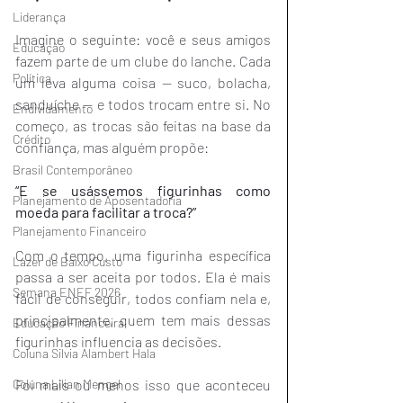
Liderança
Imagine o seguinte: você e seus amigos 
Educação
fazem parte de um clube do lanche. Cada 
Política
um leva alguma coisa — suco, bolacha, 
sanduíche — e todos trocam entre si. No 
Endividamento
começo, as trocas são feitas na base da 
Crédito
confiança, mas alguém propõe:
Brasil Contemporâneo
“E se usássemos figurinhas como 
Planejamento de Aposentadoria
moeda para facilitar a troca?”
Planejamento Financeiro
Com o tempo, uma figurinha específica 
Lazer de Baixo Custo
passa a ser aceita por todos. Ela é mais 
Semana ENEF 2026
fácil de conseguir, todos confiam nela e, 
principalmente, quem tem mais dessas 
Educação Financeira
figurinhas influencia as decisões.
Coluna Silvia Alambert Hala
Foi mais ou menos isso que aconteceu 
Coluna Lilian Mengel