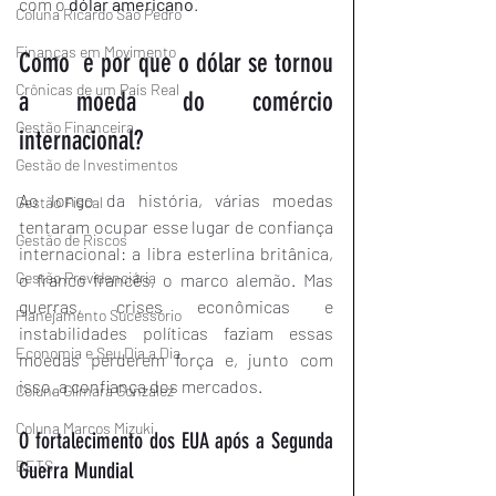
com o 
dólar americano
.
Coluna Ricardo São Pedro
Finanças em Movimento
Como  e por que o dólar se tornou 
Crônicas de um País Real
a moeda do comércio 
Gestão Financeira
internacional?
Gestão de Investimentos
Ao longo da história, várias moedas 
Gestão Fiscal
tentaram ocupar esse lugar de confiança 
Gestão de Riscos
internacional: a libra esterlina britânica, 
Gestão Previdenciária
o franco francês, o marco alemão. Mas 
guerras, crises econômicas e 
Planejamento Sucessório
instabilidades políticas faziam essas 
Economia e Seu Dia a Dia
moedas perderem força e, junto com 
isso, a confiança dos mercados.
Coluna Gilmara Gonzalez
Coluna Marcos Mizuki
O fortalecimento dos EUA após a Segunda 
BETS
Guerra Mundial