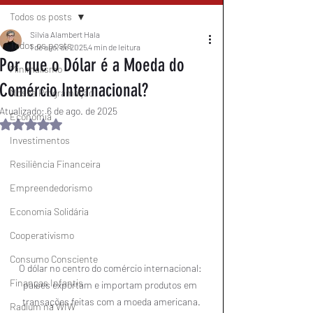
Todos os posts
Silvia Alambert Hala
Todos os posts
1 de ago. de 2025
4 min de leitura
Por que o Dólar é a Moeda do
Minimalismo
Comércio Internacional?
Nossa Programação
Atualizado:
6 de ago. de 2025
Economia
Avaliado com NaN de 5 estrelas.
Investimentos
Resiliência Financeira
Empreendedorismo
Economia Solidária
Cooperativismo
Consumo Consciente
O dólar no centro do comércio internacional: 
Finanças Infantis
países exportam e importam produtos em 
transações feitas com a moeda americana.
Radium na WIW