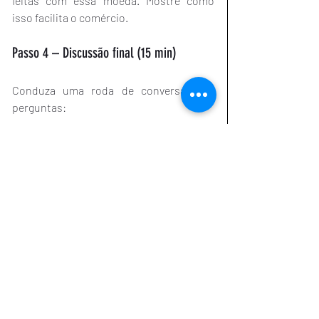
feitas com essa moeda. Mostre como 
isso facilita o comércio.
Passo 4 – Discussão final (15 min)
Conduza uma roda de conversa com 
perguntas:
Foi mais fácil negociar com uma 
moeda comum?
Por que confiaram na Moedinha 
Global?
O que aconteceria se essa moeda 
perdesse a confiança?
Como isso se relaciona com o papel 
do dólar no mundo real?
Educação financeira começa com 