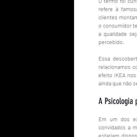
O termo foi cun
refere à famos
clientes montam
o consumidor te
a qualidade se
percebido.
Essa descober
relacionamos co
efeito IKEA nos
ainda que não s
A Psicologia 
Em um dos expe
convidados a m
estariam dispos