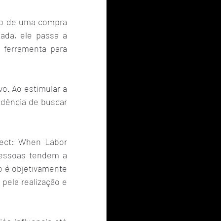
o de uma compra 
ada, ele passa a 
ferramenta para 
. Ao estimular a 
ndência de buscar 
ect: When Labor 
essoas tendem a 
 é objetivamente 
pela realização e 