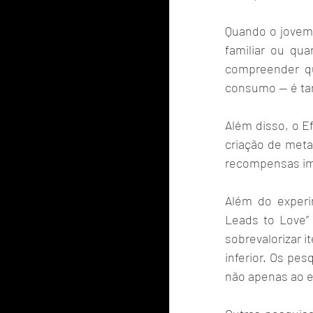
Quando o jovem
familiar ou qu
compreender qu
consumo — é ta
Além disso, o E
criação de meta
recompensas ime
Além do experi
Leads to Love”
sobrevalorizar 
inferior. Os pes
não apenas ao es