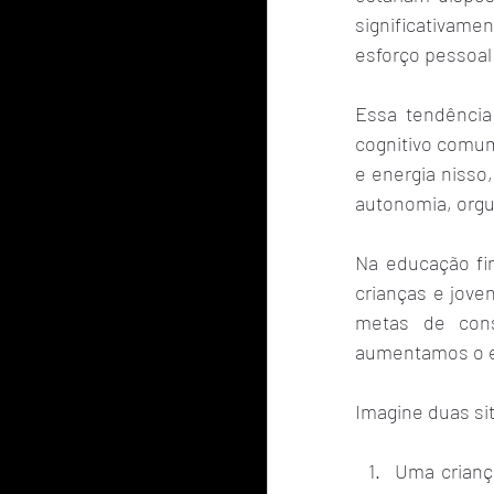
significativam
esforço pessoal
Essa tendência
cognitivo comum.
e energia nisso
autonomia, orgu
Na educação fi
crianças e jove
metas de cons
aumentamos o e
Imagine duas si
Uma crianç