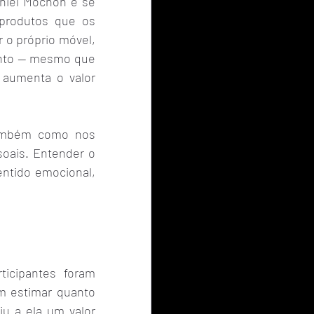
niel Mochon e se 
produtos que os 
o próprio móvel, 
onto — mesmo que 
aumenta o valor 
ambém como nos 
oais. Entender o 
ntido emocional, 
icipantes foram 
m estimar quanto 
u a ela um valor 