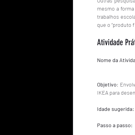
Outras pesquisa
mesmo a forma 
trabalhos escol
que o “produto f
Atividade Prá
Nome da Ativid
Objetivo
: Envol
IKEA para desen
Idade sugerida:
Passo a passo: