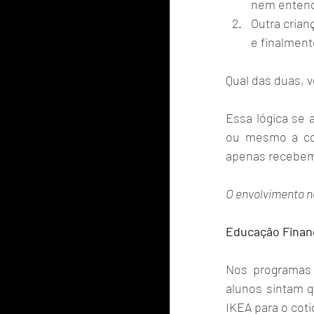
nem entend
Outra cria
e finalment
Qual das duas, v
Essa lógica se 
ou mesmo a com
apenas recebem
O envolvimento n
Educação Financ
Nos programas 
alunos sintam q
IKEA para o cot