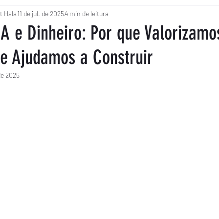
a
t Hala
11 de jul. de 2025
Empreendedorismo
4 min de leitura
Economia Solidária
Co
EA e Dinheiro: Por que Valorizamo
ue Ajudamos a Construir
e
Finanças Infantis
Radium na WIW
Financia
 de 2025
m NaN de 5 estrelas.
Produtividade
Reportagem
Trabalho
Opi
Sociedade
Clima
Tecnologia
Educação
a
Educação
Política
Endividamento
Cré
o