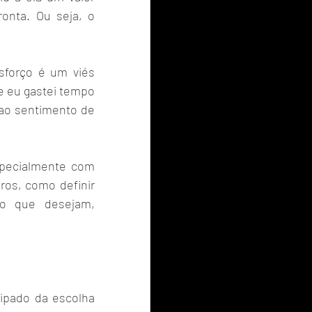
nta. Ou seja, o 
forço é um viés 
e eu gastei tempo 
 ao sentimento de 
specialmente com 
os, como definir 
o que desejam, 
ipado da escolha 