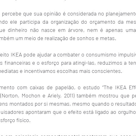
 percebe que sua opinião é considerada no planejament
ando ele participa da organização do orçamento da mes
e dinheiro não nasce em árvore, nem é apenas uma 
mbém um meio de realização de sonhos e metas.
feito IKEA pode ajudar a combater o consumismo impulsivo
s financeiras e o esforço para atingi-las, reduzimos a te
diatas e incentivamos escolhas mais conscientes.
mento com caixas de papelão, o estudo “The IKEA Eff
 (Norton, Mochon e Ariely, 2011) também mostrou que p
itens montados por si mesmas, mesmo quando o resultado
quisadores apontaram que o efeito está ligado ao orgulho 
forço físico.