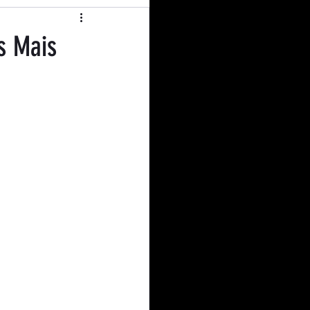
operativismo
s Mais
l Education
nião
Curiosidades
dito