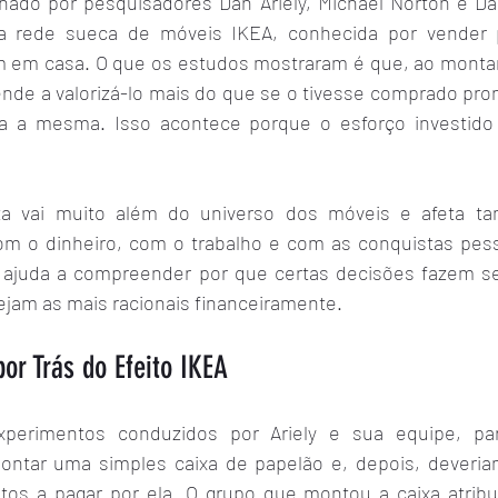
hado por pesquisadores Dan Ariely, Michael Norton e Da
a rede sueca de móveis IKEA, conhecida por vender 
 em casa. O que os estudos mostraram é que, ao montar 
nde a valorizá-lo mais do que se o tivesse comprado pr
ja a mesma. Isso acontece porque o esforço investido 
ta vai muito além do universo dos móveis e afeta t
m o dinheiro, com o trabalho e com as conquistas pess
 ajuda a compreender por que certas decisões fazem se
ejam as mais racionais financeiramente.
por Trás do Efeito IKEA
rimentos conduzidos por Ariely e sua equipe, part
ontar uma simples caixa de papelão e, depois, deveria
tos a pagar por ela. O grupo que montou a caixa atribui