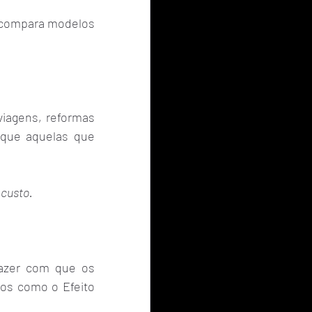
 compara modelos 
iagens, reformas 
que aquelas que 
 custo.
azer com que os 
os como o Efeito 