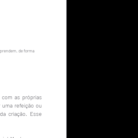
aprendem, de forma 
com as próprias 
 uma refeição ou 
a criação. Esse 