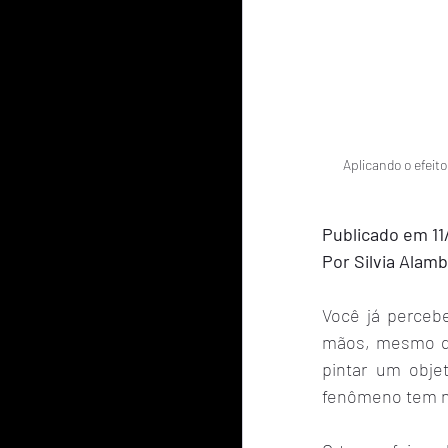
Aplicando o efeit
Publicado em 11
Por Silvia Alamb
Você já perceb
mãos, mesmo qu
pintar um obje
fenômeno tem n