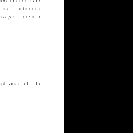
s influencia até 
ais percebem os 
orização — mesmo 
plicando o Efeito 