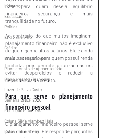
base para quem deseja equilíbrio 
Liderança
financeiro, segurança e mais 
Educação
tranquilidade no futuro.
Política
Ao contrário do que muitos imaginam, 
Endividamento
planejamento financeiro não é exclusivo 
Crédito
de quem ganha altos salários. Ele é ainda 
mais necessário para quem possui renda 
Brasil Contemporâneo
limitada, pois permite priorizar gastos, 
Planejamento de Aposentadoria
evitar desperdícios e reduzir a 
Planejamento Financeiro
dependência de crédito.
Lazer de Baixo Custo
Para que serve o planejamento 
Semana ENEF 2026
financeiro pessoal
Educação Financeira
Coluna Silvia Alambert Hala
O planejamento financeiro pessoal serve 
para dar clareza. Ele responde perguntas 
Coluna Lilian Mengel