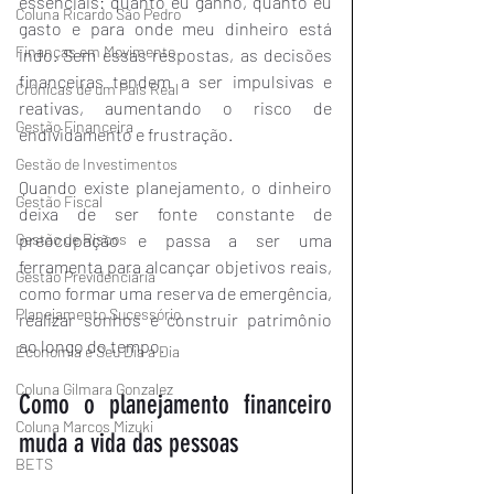
essenciais: quanto eu ganho, quanto eu 
Coluna Ricardo São Pedro
gasto e para onde meu dinheiro está 
Finanças em Movimento
indo. Sem essas respostas, as decisões 
financeiras tendem a ser impulsivas e 
Crônicas de um País Real
reativas, aumentando o risco de 
Gestão Financeira
endividamento e frustração.
Gestão de Investimentos
Quando existe planejamento, o dinheiro 
Gestão Fiscal
deixa de ser fonte constante de 
preocupação e passa a ser uma 
Gestão de Riscos
ferramenta para alcançar objetivos reais, 
Gestão Previdenciária
como formar uma reserva de emergência, 
Planejamento Sucessório
realizar sonhos e construir patrimônio 
ao longo do tempo.
Economia e Seu Dia a Dia
Coluna Gilmara Gonzalez
Como o planejamento financeiro 
Coluna Marcos Mizuki
muda a vida das pessoas
BETS