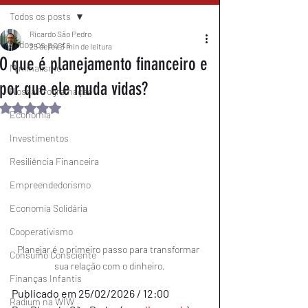
Todos os posts
Ricardo São Pedro
Todos os posts
25 de fev.
3 min de leitura
O que é planejamento financeiro e
Minimalismo
por que ele muda vidas?
Nossa Programação
Avaliado com NaN de 5 estrelas.
Economia
Investimentos
Resiliência Financeira
Empreendedorismo
Economia Solidária
Cooperativismo
Planejar é o primeiro passo para transformar 
Consumo Consciente
sua relação com o dinheiro.
Finanças Infantis
Publicado em 25/02/2026 / 12:00
Radium na WIW