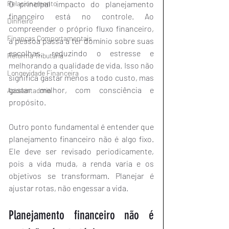
O principal impacto do planejamento 
Relacionamento
financeiro está no controle. Ao 
Dinheiro
compreender o próprio fluxo financeiro, 
Finanças Comportamentais
a pessoa passa a ter domínio sobre suas 
escolhas, reduzindo o estresse e 
Reforma Tributária
melhorando a qualidade de vida. Isso não 
Longevidade Financeira
significa gastar menos a todo custo, mas 
gastar melhor, com consciência e 
Aposentadoria
propósito.
Outro ponto fundamental é entender que 
planejamento financeiro não é algo fixo. 
Ele deve ser revisado periodicamente, 
pois a vida muda, a renda varia e os 
objetivos se transformam. Planejar é 
ajustar rotas, não engessar a vida.
Planejamento financeiro não é 