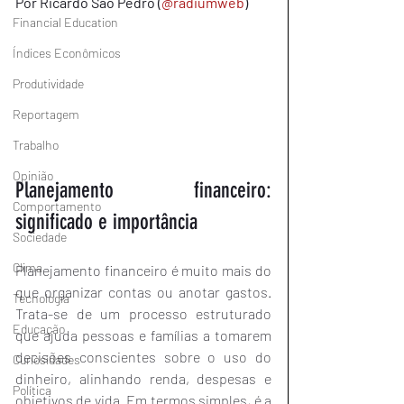
Por Ricardo São Pedro (
@radiumweb
)
Financial Education
Índices Econômicos
Produtividade
Reportagem
Trabalho
Opinião
Planejamento financeiro: 
Comportamento
significado e importância
Sociedade
Clima
Planejamento financeiro é muito mais do 
que organizar contas ou anotar gastos. 
Tecnologia
Trata-se de um processo estruturado 
Educação
que ajuda pessoas e famílias a tomarem 
decisões conscientes sobre o uso do 
Curiosidades
dinheiro, alinhando renda, despesas e 
Política
objetivos de vida. Em termos simples, é a 