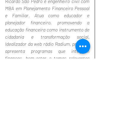
Ricardo São Pedro é engenheiro civil com 
MBA em Planejamento Financeiro Pessoal 
e Familiar. Atua como educador e 
planejador financeiro, promovendo a 
educação financeira como instrumento de 
cidadania e transformação social. 
Idealizador da web rádio Radium, produz e 
apresenta programas que integram 
finanças, bem-estar e temas relevantes 
para a vida dos brasileiros. Também assina 
artigos no blog da rádio e participa de 
projetos voltados à inclusão e à segurança 
financeira das famílias.
Assista ao vídeo relacionado no 
YouTube:
https://youtu.be/iQt1qWNZvgY