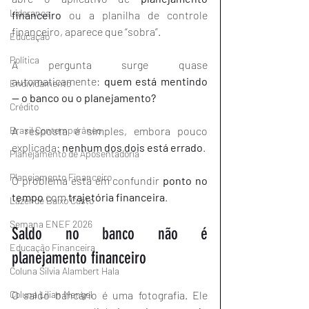
Liderança
financeiro
 ou a planilha de controle 
financeiro, aparece que “sobra”.
Educação
Política
A pergunta surge quase 
automaticamente: 
quem está mentindo 
Endividamento
— o banco ou o planejamento?
Crédito
A resposta é simples, embora pouco 
Brasil Contemporâneo
explicada: 
nenhum dos dois está errado
.
Planejamento de Aposentadoria
Planejamento Financeiro
O problema está em confundir 
ponto no 
tempo
 com 
trajetória financeira
.
Lazer de Baixo Custo
Semana ENEF 2026
Saldo no banco não é 
Educação Financeira
planejamento financeiro
Coluna Silvia Alambert Hala
O saldo bancário é uma fotografia. Ele 
Coluna Lilian Mengel