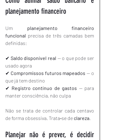
Como alinhar saldo bancário e 
planejamento financeiro
Um 
planejamento financeiro 
funcional
 precisa de três camadas bem 
definidas:
✔ 
Saldo disponível real
 — o que pode ser 
usado agora
✔ 
Compromissos futuros mapeados
 — o 
que já tem destino
✔ 
Registro contínuo de gastos
 — para 
manter consciência, não culpa
Não se trata de controlar cada centavo 
de forma obsessiva. Trata‑se de 
clareza
.
Planejar não é prever, é decidir 