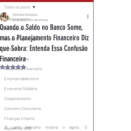
Todos os posts
Gilmara Gonzalez
Todos os posts
26 de fev.
2 min de leitura
Quando o Saldo no Banco Some,
Minimalismo
mas o Planejamento Financeiro Diz
Nossa Programação
que Sobra: Entenda Essa Confusão
Economia
Financeira
Investimentos
Avaliado com NaN de 5 estrelas.
Resiliência Financeira
Empreendedorismo
Economia Solidária
Cooperativismo
Consumo Consciente
Finanças Infantis
O saldo bancário mostra o agora. O 
Radium na WIW