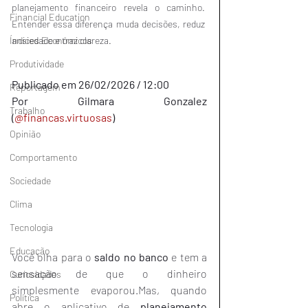
planejamento financeiro revela o caminho. 
Financial Education
Entender essa diferença muda decisões, reduz 
ansiedade e traz clareza.
Índices Econômicos
Produtividade
Publicado em 26/02/2026 / 12:00
Reportagem
Por Gilmara Gonzalez 
Trabalho
(
@financas.virtuosas
)
Opinião
Comportamento
Sociedade
Clima
Tecnologia
Educação
Você olha para o 
saldo no banco
 e tem a 
sensação de que o dinheiro 
Curiosidades
simplesmente evaporou.Mas, quando 
Política
abre o aplicativo de 
planejamento 