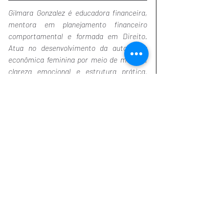
Gilmara Gonzalez é educadora financeira, 
mentora em planejamento financeiro 
comportamental e formada em Direito. 
Atua no desenvolvimento da autonomia 
econômica feminina por meio de método, 
clareza emocional e estrutura prática. 
Integra finanças, comportamento e 
responsabilidade jurídica em seus 
conteúdos, defendendo organização como 
instrumento de liberdade e maturidade 
financeira. Na Radium Web, assina análises 
e reflexões sobre dinheiro, decisões 
conscientes e responsabilidade econômica 
na vida contemporânea.
Assista ao vídeo relacionado no 
YouTube: