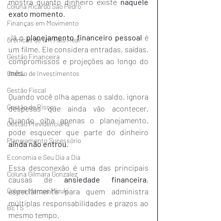
mostra quanto dinheiro existe 
naquele 
Coluna Ricardo São Pedro
exato momento
.
Finanças em Movimento
Já o 
planejamento financeiro pessoal
 é 
Crônicas de um País Real
um filme. Ele considera entradas, saídas, 
Gestão Financeira
compromissos e projeções ao longo do 
mês.
Gestão de Investimentos
Gestão Fiscal
Quando você olha apenas o saldo, ignora 
Gestão de Riscos
despesas que ainda vão acontecer. 
Quando olha apenas o planejamento, 
Gestão Previdenciária
pode esquecer que parte do dinheiro 
Planejamento Sucessório
ainda não entrou
.
Economia e Seu Dia a Dia
Essa desconexão é uma das principais 
Coluna Gilmara Gonzalez
causas de 
ansiedade financeira
, 
especialmente para quem administra 
Coluna Marcos Mizuki
múltiplas responsabilidades e prazos ao 
BETS
mesmo tempo.