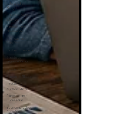
Coluna Lilian
Mengel
Coluna Ricardo
São Pedro
Finanças em
Movimento
Crônicas de um
País Real
Gestão Financeira
Gestão de
Investimentos
Gestão Fiscal
Gestão de Riscos
Gestão
Previdenciária
Planejamento
Sucessório
Economia e Seu
Dia a Dia