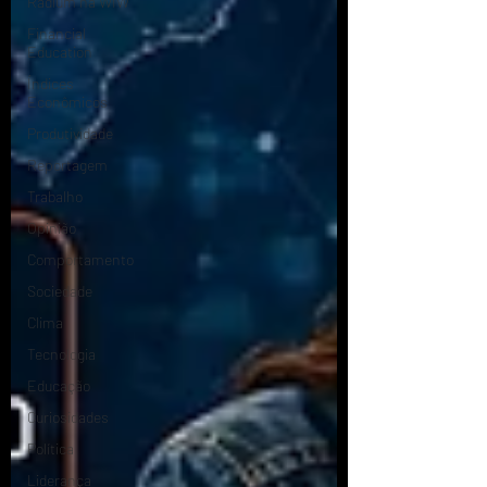
Radium na WIW
Financial
Education
Índices
Econômicos
Produtividade
Reportagem
Trabalho
Opinião
Comportamento
Sociedade
Clima
Tecnologia
Educação
Curiosidades
Política
Liderança