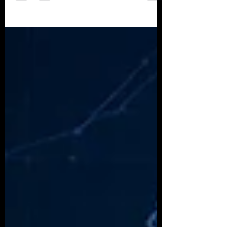
reserva de emergência e aos investimentos.
Esses temas continuam fundamentais. Mas a
transformação digital trouxe um novo desafio:
proteger o patrimônio contra fraudes cada vez
mais sofisticadas.