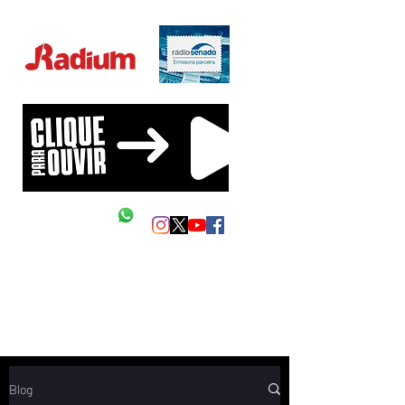
Educação Financeira na sua vida!
Siga as nossas redes
Mande um Zap
Blog