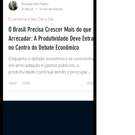
Ricardo São Pedro
24 de jul.
4 min de leitura
Economia e Seu Dia a Dia
O Brasil Precisa Crescer Mais do que
Arrecadar: A Produtividade Deve Entrar
no Centro do Debate Econômico
Enquanto o debate econômico se concentra
em arrecadação e gastos públicos, a
produtividade continua sendo o principal
desafio para o crescimento sustentável do
Brasil. Entenda por que ela afeta sua renda,
seus investimentos e seu planejamento
financeiro.