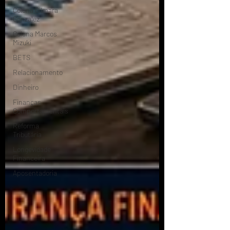
Coluna Gilmara
Gonzalez
Coluna Marcos
Mizuki
BETS
Relacionamento
Dinheiro
Finanças
Comportamentais
Reforma
Tributária
Longevidade
Financeira
Aposentadoria