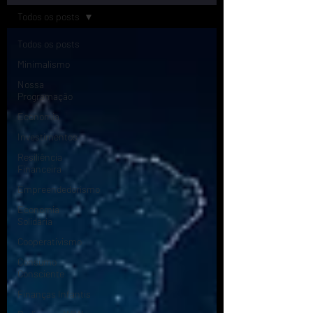
Todos os posts
Todos os posts
Minimalismo
Nossa
Programação
Economia
Investimentos
Resiliência
Financeira
Empreendedorismo
Economia
Solidária
Cooperativismo
Consumo
Consciente
Finanças Infantis