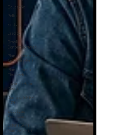
Educação
Política
Endividamento
Crédito
Brasil
Contemporâneo
Planejamento de
Aposentadoria
Planejamento
Financeiro
Lazer de Baixo
Custo
Semana ENEF
2026
Educação
Financeira
Coluna Silvia
Alambert Hala