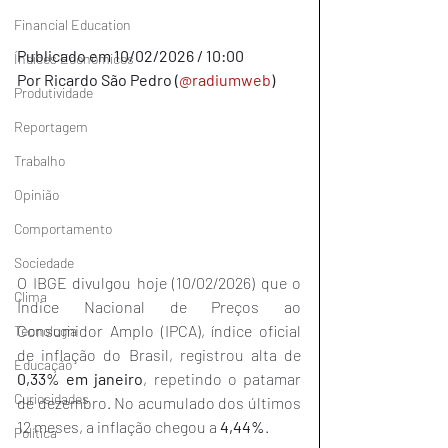
Financial Education
Publicado em 10/02/2026 / 10:00
Índices Econômicos
Por Ricardo São Pedro (
@radiumweb
)
Produtividade
Reportagem
Trabalho
Opinião
Comportamento
Sociedade
O IBGE divulgou hoje (10/02/2026) que o 
Clima
Índice Nacional de Preços ao 
Consumidor Amplo (IPCA), índice oficial 
Tecnologia
de inflação do Brasil, registrou alta de 
Educação
0,33% em janeiro
, repetindo o patamar 
Curiosidades
de dezembro. No acumulado dos últimos 
12 meses, a inflação chegou a 
4,44%
. 
Política