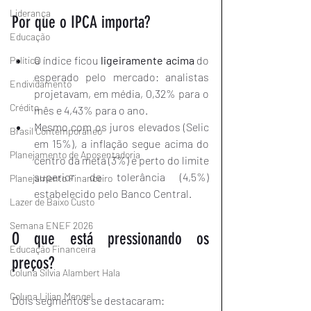
Liderança
Por que o IPCA importa?
Educação
O índice ficou 
ligeiramente acima
 do 
Política
esperado pelo mercado: analistas 
Endividamento
projetavam, em média, 0,32% para o 
Crédito
mês e 4,43% para o ano.
Mesmo com os juros elevados (Selic 
Brasil Contemporâneo
em 15%), a inflação segue acima do 
Planejamento de Aposentadoria
centro da meta (3%) e perto do limite 
superior de tolerância (4,5%) 
Planejamento Financeiro
estabelecido pelo Banco Central. 
Lazer de Baixo Custo
Semana ENEF 2026
O que está pressionando os 
Educação Financeira
preços?
Coluna Silvia Alambert Hala
Coluna Lilian Mengel
Dois segmentos se destacaram: