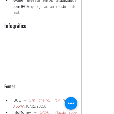
Avalie investimentos atualizados 
com IPCA
, que garantem rendimento 
real.
Infográfico
Fontes
IBGE
 — 
“
Em janeiro, IPCA fica em 
0,33%
”
, 10/02/2026.
InfoMoney
 — 
“
IPCA: inflação sobe 