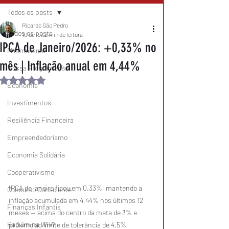
Todos os posts
Ricardo São Pedro
Todos os posts
10 de fev.
2 min de leitura
IPCA de Janeiro/2026: +0,33% no
Minimalismo
mês | Inflação anual em 4,44%
Nossa Programação
Avaliado com NaN de 5 estrelas.
Economia
Investimentos
Resiliência Financeira
Empreendedorismo
Economia Solidária
Cooperativismo
IPCA de janeiro ficou em 0,33%, mantendo a 
Consumo Consciente
inflação acumulada em 4,44% nos últimos 12 
Finanças Infantis
meses — acima do centro da meta de 3% e 
Radium na WIW
próximo ao limite de tolerância de 4,5%