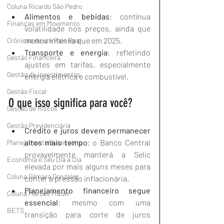
Coluna Ricardo São Pedro
Alimentos e bebidas
: contínua 
Finanças em Movimento
volatilidade nos preços, ainda que 
menos intensa que em 2025.
Crônicas de um País Real
Transporte e energia
: refletindo 
Gestão Financeira
ajustes em tarifas, especialmente 
Gestão de Investimentos
energia elétrica e combustível.
Gestão Fiscal
O que isso significa para você?
Gestão de Riscos
Gestão Previdenciária
Crédito e juros devem permanecer 
altos mais tempo
: o Banco Central 
Planejamento Sucessório
provavelmente manterá a Selic 
Economia e Seu Dia a Dia
elevada por mais alguns meses para 
Coluna Gilmara Gonzalez
conter a pressão inflacionária.
Planejamento financeiro segue 
Coluna Marcos Mizuki
essencial
: mesmo com uma 
BETS
transição para corte de juros 