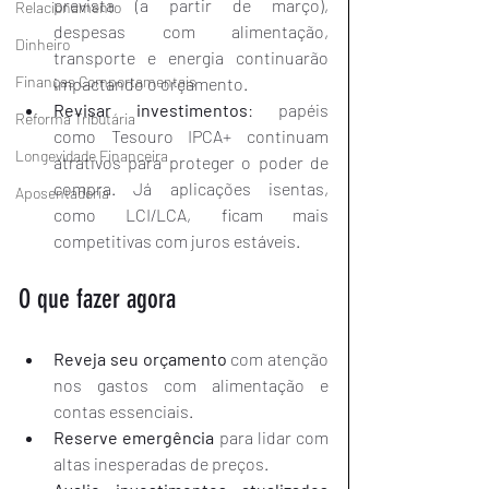
prevista (a partir de março), 
Relacionamento
despesas com alimentação, 
Dinheiro
transporte e energia continuarão 
Finanças Comportamentais
impactando o orçamento.
Revisar investimentos
: papéis 
Reforma Tributária
como Tesouro IPCA+ continuam 
Longevidade Financeira
atrativos para proteger o poder de 
compra. Já aplicações isentas, 
Aposentadoria
como LCI/LCA, ficam mais 
competitivas com juros estáveis.
O que fazer agora
Reveja seu orçamento
 com atenção 
nos gastos com alimentação e 
contas essenciais.
Reserve emergência
 para lidar com 
altas inesperadas de preços.