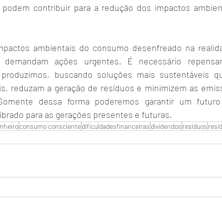
e podem contribuir para a redução dos impactos ambien
pactos ambientais do consumo desenfreado na realidad
s e demandam ações urgentes. É necessário repensa
produzimos, buscando soluções mais sustentáveis qu
is, reduzam a geração de resíduos e minimizem as emis
 Somente dessa forma poderemos garantir um futuro
librado para as gerações presentes e futuras.
inheiro
consumo consciente
dificuldadesfinanceiras
dividendos
resíduos
resí