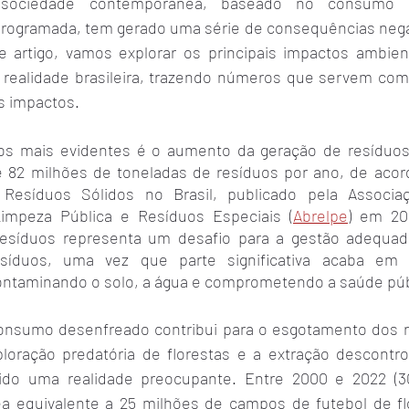
 sociedade contemporânea, baseado no consumo e
rogramada, tem gerado uma série de consequências negat
e artigo, vamos explorar os principais impactos ambie
realidade brasileira, trazendo números que servem com
s impactos.
s mais evidentes é o aumento da geração de resíduos s
e 82 milhões de toneladas de resíduos por ano, de aco
esíduos Sólidos no Brasil, publicado pela Associaçã
mpeza Pública e Resíduos Especiais (
Abrelpe
) em 20
resíduos representa um desafio para a gestão adequada
síduos, uma vez que parte significativa acaba em l
ntaminando o solo, a água e comprometendo a saúde púb
onsumo desenfreado contribui para o esgotamento dos re
ploração predatória de florestas e a extração descontro
ido uma realidade preocupante. Entre 2000 e 2022 (30/
a equivalente a 25 milhões de campos de futebol de fl