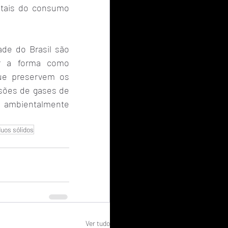
tais do consumo 
e do Brasil são 
r a forma como 
e preservem os 
sões de gases de 
 ambientalmente 
duos sólidos
Ver tudo