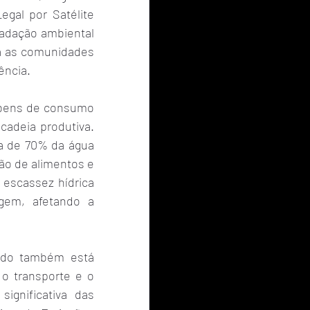
al por Satélite 
radação ambiental 
a as comunidades 
ência.
 bens de consumo 
adeia produtiva. 
a de 70% da água 
ão de alimentos e 
scassez hídrica 
gem, afetando a 
do também está 
o transporte e o 
gnificativa das 