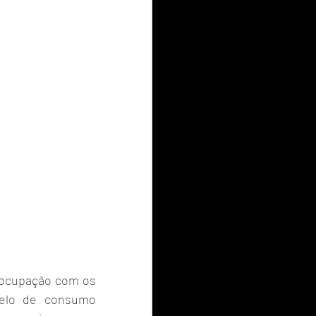
eocupação com os 
elo de consumo 