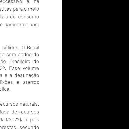
xcessivo e na 
ivas para o meio 
ntais do consumo 
o parâmetro para 
ólidos. O Brasil 
rdo com dados do 
o Brasileira de 
22. Esse volume 
 e a destinação 
ixões e aterros 
lica.
cursos naturais. 
lada de recursos 
11/2022), o país 
orestas, segundo 