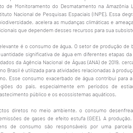
to de Monitoramento do Desmatamento na Amazônia Leg
stituto Nacional de Pesquisas Espaciais (INPE). Essa deg
iodiversidade, acelera as mudanças climáticas e ameaç
dicionais que dependem desses recursos para sua subsist
relevante é o consumo de água. O setor de produção de
ntidade significativa de água em diferentes etapas da c
ados da Agência Nacional de Águas (ANA) de 2019, cerc
no Brasil é utilizada para atividades relacionadas à produç
o. Esse consumo exacerbado de água contribui para a e
giões do país, especialmente em períodos de estia
abastecimento público e os ecossistemas aquáticos.
ctos diretos no meio ambiente, o consumo desenfrea
emissões de gases de efeito estufa (GEE). A produção, 
ns de consumo são responsáveis por uma parcela si