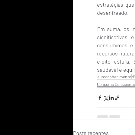
estratégias qu
desenfreado.
Em suma, os im
significativo
consumimos e 
recursos natura
efeito estufa.
saudável e equi
autoconhecimento
d
Consumo Consciente
Posts recentes