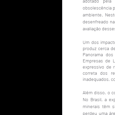
adotado pela
obsolescência p
ambiente. Nest
desenfreado na 
avaliação desse
Um dos impacto
produz cerca d
Panorama dos R
Empresas de Li
expressivo de 
correta dos re
inadequados, co
Além disso, o c
No Brasil, a ex
minerais têm s
perdeu uma áre