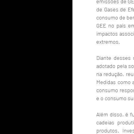
emissões de GEE
de Gases de Efe
consumo de ben
GEE no país em
impactos associ
extremos.
Diante desses 
adotado pela so
na redução, reu
Medidas como a 
consumo respons
e o consumo sus
Além disso, é 
cadeias produt
produtos. Inve