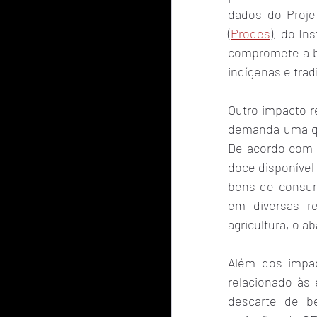
dados do Proje
(
Prodes
), do In
compromete a b
indígenas e tra
Outro impacto 
demanda uma qua
De acordo com d
doce disponível 
bens de consum
em diversas re
agricultura, o 
Além dos impa
relacionado às 
descarte de be