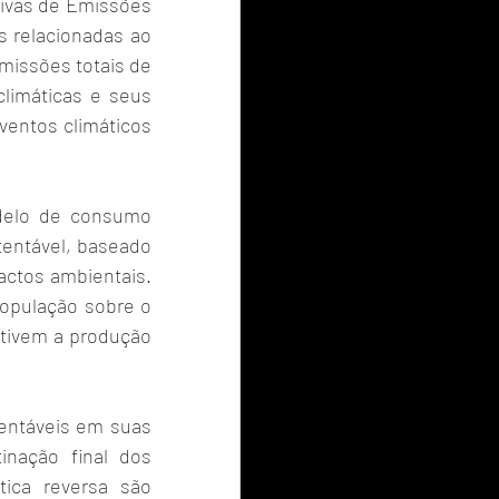
ivas de Emissões 
 relacionadas ao 
issões totais de 
imáticas e seus 
entos climáticos 
delo de consumo 
entável, baseado 
actos ambientais. 
opulação sobre o 
tivem a produção 
entáveis em suas 
nação final dos 
ica reversa são 