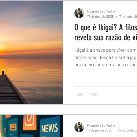
Ricardo São Pedro
17 de dez. de 2025
7 min de lei
O que é Ikigai? A filo
revela sua razão de v
Ikigai é a chave para viver co
dimensões dessa filosofia ja
financeiro sustenta sua razão 
Ricardo São Pedro
19 de jul. de 2025
4 min de leit