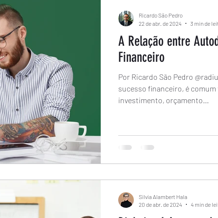
Ricardo São Pedro
22 de abr. de 2024
3 min de lei
A Relação entre Autod
Financeiro
Por Ricardo São Pedro @rad
sucesso financeiro, é comum 
investimento, orçamento...
Silvia Alambert Hala
20 de abr. de 2024
4 min de le