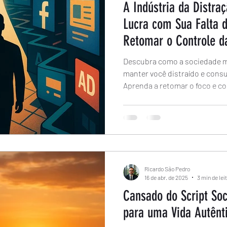
A Indústria da Distr
Lucra com Sua Falta 
Retomar o Controle d
Descubra como a sociedade m
manter você distraído e con
Aprenda a retomar o foco e c
consciente e planejamento.
Ricardo São Pedro
16 de abr. de 2025
3 min de lei
Cansado do Script Soc
para uma Vida Autênt