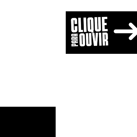
Home
Programação
B