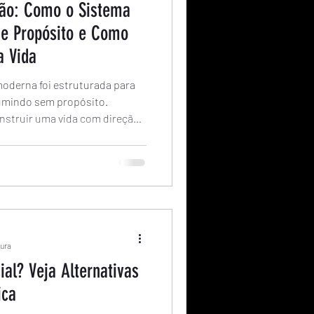
ação: Como o Sistema
de Propósito e Como
a Vida
oderna foi estruturada para
sumindo sem propósito.
onstruir uma vida com direção
tura
ial? Veja Alternativas
ica