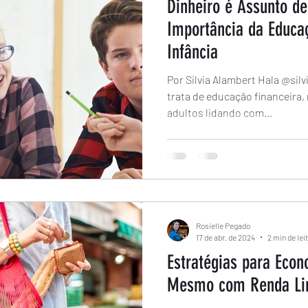
Dinheiro é Assunto de
Importância da Educa
Infância
Por Silvia Alambert Hala @sil
trata de educação financeira
adultos lidando com...
Rosielle Pegado
17 de abr. de 2024
2 min de lei
Estratégias para Econ
Mesmo com Renda Li