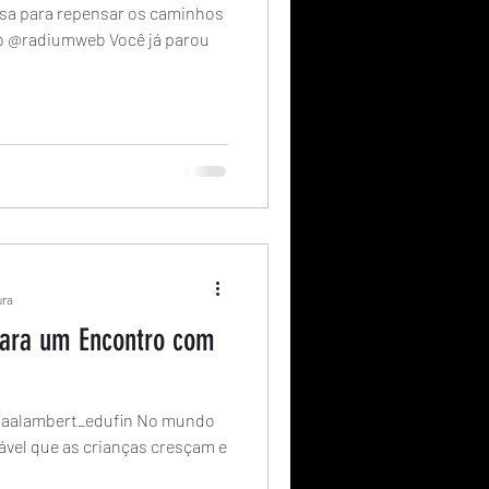
sa para repensar os caminhos
ro @radiumweb Você já parou
ura
para um Encontro com
lviaalambert_edufin No mundo
tável que as crianças cresçam e