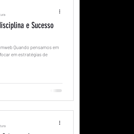
tura
isciplina e Sucesso
iumweb Quando pensamos em
focar em estratégias de
itura