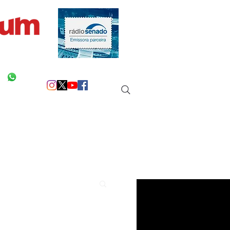
 na sua vida!
Siga as nossas redes
Entre em Contato
Mais