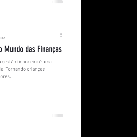
tura
o Mundo das Finanças
gestão financeira é uma
ida. Tornando crianças
ores.