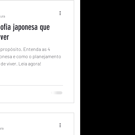
tura
sofia japonesa que
iver
m propósito. Entenda as 4
ponesa e como o planejamento
de viver. Leia agora!
ura