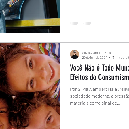
Silvia Alambert Hala
29 de jun. de 2024
3 min de lei
Você Não é Todo Mund
Efeitos do Consumis
Por Silvia Alambert Hala @sil
sociedade moderna, a pressão
materiais como sinal de...