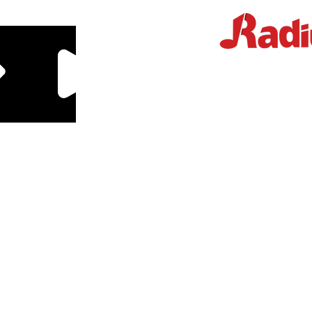
Educação Financeira
Mande um Zap
log
Sobre
Parceiros
Podcasts
Calculadoras
Downloads