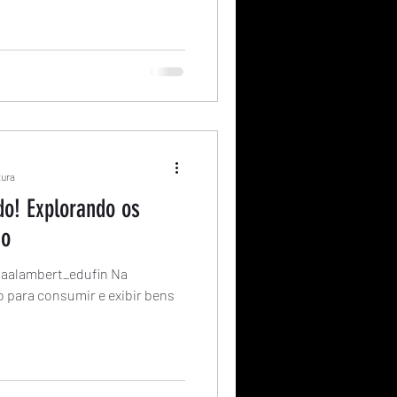
tura
o! Explorando os
mo
viaalambert_edufin Na
 para consumir e exibir bens