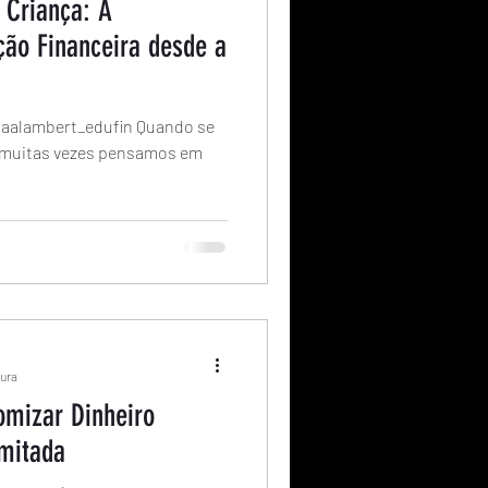
 Criança: A
ção Financeira desde a
viaalambert_edufin Quando se
, muitas vezes pensamos em
tura
omizar Dinheiro
mitada