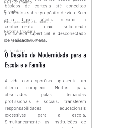
Relacionamento
básicos de cortesia até conceitos 
Dinheiro
profundos sobre propósito de vida. Sem 
essa base sólida, mesmo o 
Finanças Comportamentais
conhecimento mais sofisticado 
Reforma Tributária
permanece superficial e desconectado 
da realidade humana.
Longevidade Financeira
Aposentadoria
O Desafio da Modernidade para a 
Escola e a Família
A vida contemporânea apresenta um 
dilema complexo. Muitos pais, 
absorvidos pelas demandas 
profissionais e sociais, transferem 
responsabilidades educacionais 
excessivas para a escola. 
Simultaneamente, as instituições de 