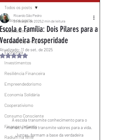
Todos os posts
Ricardo São Pedro
Todos os posts
26 de ago. de 2025
2 min de leitura
Escola e Família: Dois Pilares para a
Minimalismo
Verdadeira Prosperidade
Nossa Programação
Atualizado:
11 de set. de 2025
Economia
Avaliado com NaN de 5 estrelas.
Investimentos
Resiliência Financeira
Empreendedorismo
Economia Solidária
Cooperativismo
Consumo Consciente
A escola transmite conhecimento para o 
Finanças Infantis
mundo, a família transmite valores para a vida. 
Juntas, formam a base da verdadeira 
Radium na WIW