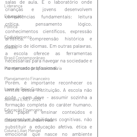
salas de aula. É o laboratório onde 
Liderança
crianças e jovens desenvolvem 
Educação
competências fundamentais: leitura 
crítica, pensamento lógico, 
Política
conhecimentos científicos, expressão 
Endividamento
artística, compreensão histórica e 
domínio de idiomas. Em outras palavras, 
Crédito
a escola oferece as ferramentas 
Brasil Contemporâneo
necessárias para navegar na sociedade e 
no mercado profissional.
Planejamento de Aposentadoria
Planejamento Financeiro
Porém, é importante reconhecer os 
Lazer de Baixo Custo
limites dessa instituição. A escola não 
pode - nem deve - assumir sozinha a 
Semana ENEF 2026
formação completa do caráter humano. 
Educação Financeira
Seu papel é ensinar conteúdos e 
desenvolver habilidades cognitivas, não 
Coluna Silvia Alambert Hala
substituir a educação afetiva, ética e 
Coluna Lilian Mengel
emocional que nasce no ambiente 