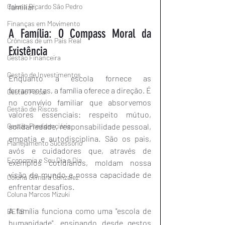
Coluna Ricardo São Pedro
familiar.
Finanças em Movimento
A Família: O Compass Moral da 
Crônicas de um País Real
Existência
Gestão Financeira
Gestão de Investimentos
Enquanto a escola fornece as 
ferramentas, a família oferece a direção. É 
Gestão Fiscal
no convívio familiar que absorvemos 
Gestão de Riscos
valores essenciais: respeito mútuo, 
Gestão Previdenciária
solidariedade, responsabilidade pessoal, 
empatia e autodisciplina. São os pais, 
Planejamento Sucessório
avós e cuidadores que, através de 
Economia e Seu Dia a Dia
exemplos cotidianos, moldam nossa 
visão de mundo e nossa capacidade de 
Coluna Gilmara Gonzalez
enfrentar desafios.
Coluna Marcos Mizuki
A família funciona como uma "escola de 
BETS
humanidade", ensinando desde gestos 