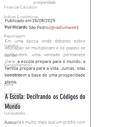
prosperidade.
Financial Education
Índices Econômicos
Publicado em 26/08/2025
Produtividade
Por Ricardo São Pedro (
@radiumweb
)
Reportagem
Em uma época onde debates sobre 
Trabalho
educação se multiplicam e os papéis se 
confundem, uma verdade permanece 
Opinião
clara: 
a escola prepara para o mundo, a 
Comportamento
família prepara para a vida. Juntas, elas 
Sociedade
constroem a base de uma prosperidade 
plena.
Clima
Tecnologia
A Escola: Decifrando os Códigos do 
Educação
Mundo
Curiosidades
A escola é muito mais que um prédio com 
Política