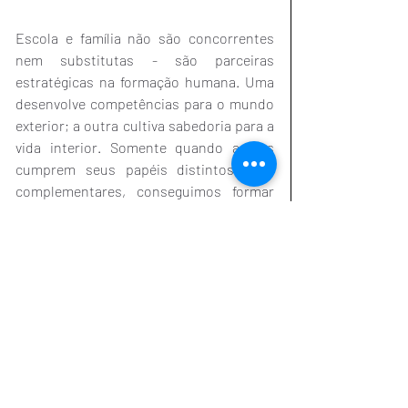
Escola e família não são concorrentes 
nem substitutas - são parceiras 
estratégicas na formação humana. Uma 
desenvolve competências para o mundo 
exterior; a outra cultiva sabedoria para a 
vida interior. Somente quando ambas 
cumprem seus papéis distintos, mas 
complementares, conseguimos formar 
pessoas verdadeiramente prósperas em 
todas as dimensões da existência.
A pergunta que fica é: como podemos, 
em nossas comunidades, fortalecer essa 
parceria fundamental entre escola e 
família para o benefício das próximas 
gerações?
desenvolvimento infantil
educação emocional
educação infantil
valores familiares