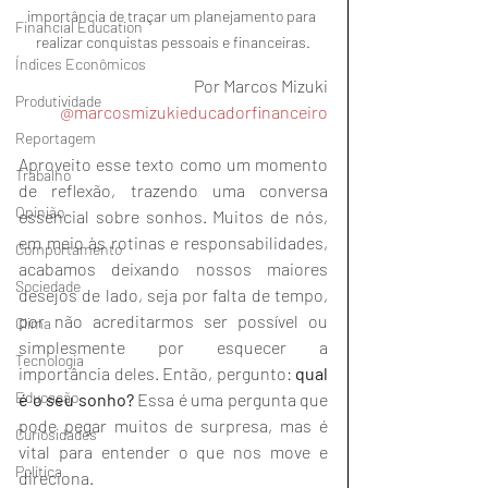
importância de traçar um planejamento para 
Financial Education
realizar conquistas pessoais e financeiras.
Índices Econômicos
Por Marcos Mizuki
Produtividade
@marcosmizukieducadorfinanceiro
Reportagem
Aproveito esse texto como um momento 
Trabalho
de reflexão, trazendo uma conversa 
Opinião
essencial sobre sonhos. Muitos de nós, 
em meio às rotinas e responsabilidades, 
Comportamento
acabamos deixando nossos maiores 
Sociedade
desejos de lado, seja por falta de tempo, 
por não acreditarmos ser possível ou 
Clima
simplesmente por esquecer a 
Tecnologia
importância deles. Então, pergunto: 
qual 
Educação
é o seu sonho?
 Essa é uma pergunta que 
pode pegar muitos de surpresa, mas é 
Curiosidades
vital para entender o que nos move e 
Política
direciona.