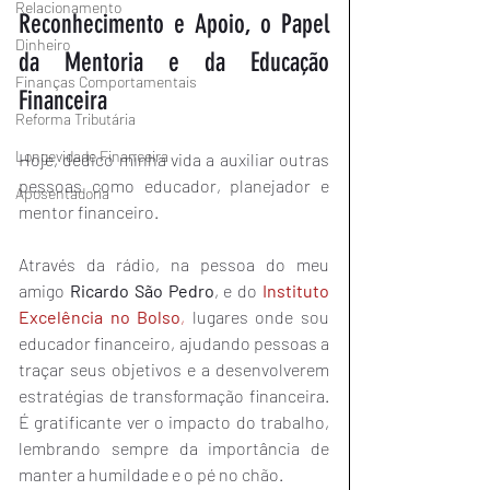
Relacionamento
Reconhecimento e Apoio, o Papel 
Dinheiro
da Mentoria e da Educação 
Finanças Comportamentais
Financeira
Reforma Tributária
Longevidade Financeira
Hoje, dedico minha vida a auxiliar outras 
pessoas como educador, planejador e 
Aposentadoria
mentor financeiro.
Através da rádio, na pessoa do meu 
amigo 
Ricardo São Pedro
, e do 
Instituto 
Excelência no Bolso
,
 lugares onde sou 
educador financeiro, ajudando pessoas a 
traçar seus objetivos e a desenvolverem 
estratégias de transformação financeira. 
É gratificante ver o impacto do trabalho, 
lembrando sempre da importância de 
manter a humildade e o pé no chão.