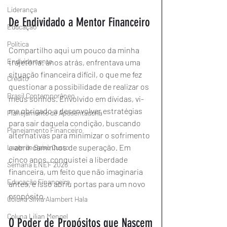
Liderança
De Endividado a Mentor Financeiro
Educação
Política
Compartilho aqui um pouco da minha 
Endividamento
trajetória: anos atrás, enfrentava uma 
situação financeira difícil, o que me fez 
Crédito
questionar a possibilidade de realizar os 
Brasil Contemporâneo
meus sonhos. Envolvido em dívidas, vi-
me obrigado a desenvolver estratégias 
Planejamento de Aposentadoria
para sair daquela condição, buscando 
Planejamento Financeiro
alternativas para minimizar o sofrimento 
e abrir caminhos de superação. Em 
Lazer de Baixo Custo
cinco anos, conquistei a liberdade 
Semana ENEF 2026
financeira, um feito que não imaginaria 
Educação Financeira
antes, e isso abriu portas para um novo 
propósito.
Coluna Silvia Alambert Hala
Coluna Lilian Mengel
O Poder de Propósitos que Nascem 