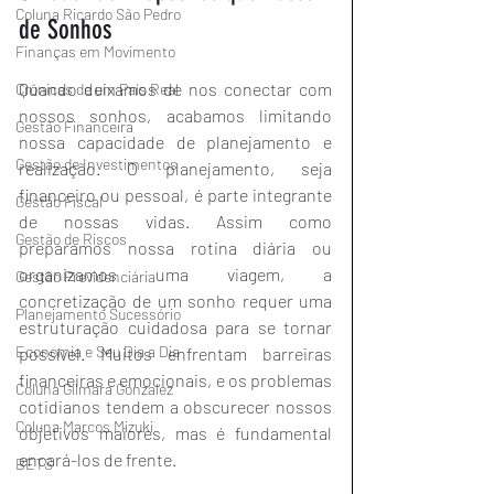
Coluna Ricardo São Pedro
de Sonhos
Finanças em Movimento
Quando deixamos de nos conectar com 
Crônicas de um País Real
nossos sonhos, acabamos limitando 
Gestão Financeira
nossa capacidade de planejamento e 
Gestão de Investimentos
realização. O planejamento, seja 
financeiro ou pessoal, é parte integrante 
Gestão Fiscal
de nossas vidas. Assim como 
Gestão de Riscos
preparamos nossa rotina diária ou 
organizamos uma viagem, a 
Gestão Previdenciária
concretização de um sonho requer uma 
Planejamento Sucessório
estruturação cuidadosa para se tornar 
Economia e Seu Dia a Dia
possível. Muitos enfrentam barreiras 
financeiras e emocionais, e os problemas 
Coluna Gilmara Gonzalez
cotidianos tendem a obscurecer nossos 
Coluna Marcos Mizuki
objetivos maiores, mas é fundamental 
encará-los de frente.
BETS