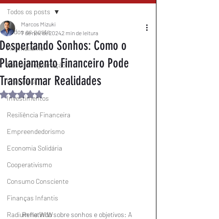
Todos os posts
Marcos Mizuki
Todos os posts
7 de nov. de 2024
2 min de leitura
Despertando Sonhos: Como o
Minimalismo
Planejamento Financeiro Pode
Nossa Programação
Transformar Realidades
Economia
Avaliado com NaN de 5 estrelas.
Investimentos
Resiliência Financeira
Empreendedorismo
Economia Solidária
Cooperativismo
Consumo Consciente
Finanças Infantis
Radium na WIW
Refletindo sobre sonhos e objetivos: A 