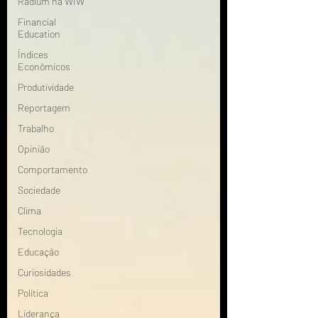
Radium na WIW
Financial
Education
Índices
Econômicos
Produtividade
Reportagem
Trabalho
Opinião
Comportamento
Sociedade
Clima
Tecnologia
Educação
Curiosidades
Política
Liderança