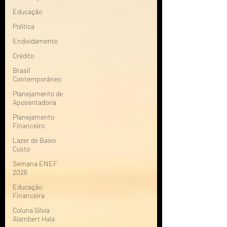
Educação
Política
Endividamento
Crédito
Brasil
Contemporâneo
Planejamento de
Aposentadoria
Planejamento
Financeiro
Lazer de Baixo
Custo
Semana ENEF
2026
Educação
Financeira
Coluna Silvia
Alambert Hala