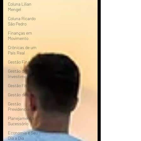
Coluna Lilian
Mengel
Coluna Ricardo
São Pedro
Finanças em
Movimento
Crônicas de um
País Real
Gestão Financeira
Gestão de
Investimentos
Gestão Fiscal
Gestão de Riscos
Gestão
Previdenciária
Planejamento
Sucessório
Economia e Seu
Dia a Dia