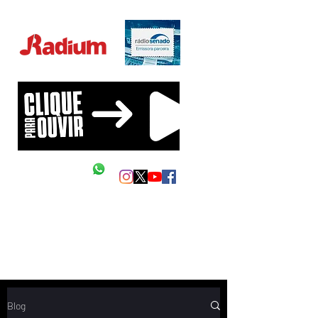
Educação Financeira na sua vida!
Siga as nossas redes
Mande um Zap
Blog