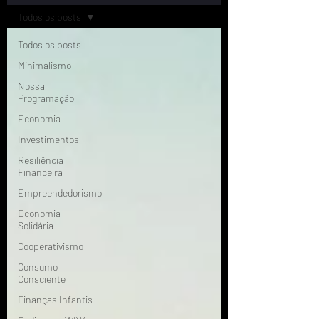
Todos os posts
Todos os posts
Minimalismo
Nossa
Programação
Economia
Investimentos
Resiliência
Financeira
Empreendedorismo
Economia
Solidária
Cooperativismo
Consumo
Consciente
Finanças Infantis