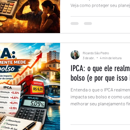
Veja como proteger seu plane
Ricardo São Pedro
3 de abr.
4 min de leitura
IPCA: o que ele real
bolso (e por que isso
Entenda o que o IPCA realmen
impacta seu bolso e como usa
melhorar seu planejamento fi