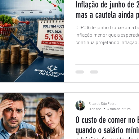
Inflação de junho de 2
mas a cautela ainda 
O IPCA de junho trouxe uma bo
inflação menor que a esperad
continua projetando inflação
Neste artigo explicamos por q
ainda não significa que o prob
os reflexos para as famílias, o
Ricardo São Pedro
11 de abr.
4 min de leitura
O custo de comer no 
quando o salário mín