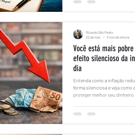
Ricardo São Pedro
22 de mar.
3 min de leitura
Você está mais pobre
efeito silencioso da i
dia
Entenda como a inflação redu
forma silenciosa e veja como 
proteger melhor seu dinheiro n