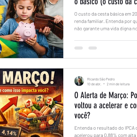
o básico (o custo da 
O custo da cesta básica em 
renda familiar. Entenda por qu
não garante uma vida digna no
Ricardo São Pedro
10 de abr.
2 min de leitura
O Alerta de Março: Po
voltou a acelerar e c
você?
Entenda o resultado do IPCA d
acelerou para 0,88% com alta