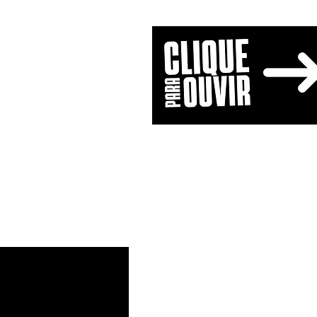
Home
Programação
B