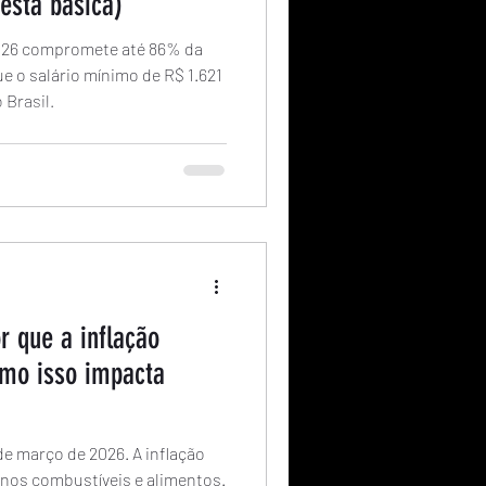
cesta básica)
2026 compromete até 86% da
e o salário mínimo de R$ 1.621
 Brasil.
r que a inflação
omo isso impacta
e março de 2026. A inflação
 nos combustíveis e alimentos.