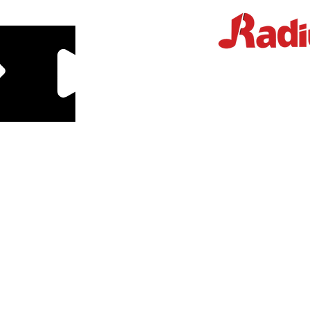
Educação Financeira
Mande um Zap
log
Sobre
Parceiros
Podcasts
Calculadoras
Downloads