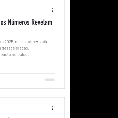
e os Números Revelam
 em 2025, mas o número não
a desaceleração,
mpacto no bolso.