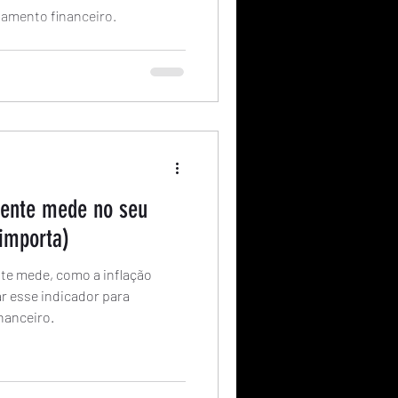
jamento financeiro.
mente mede no seu
 importa)
te mede, como a inflação
r esse indicador para
nanceiro.