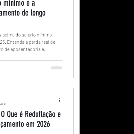
o mínimo e a
jamento de longo
s acima do salário mínimo
025. Entenda a perda real de
to de aposentadoria é
itura
: O Que é Reduflação e
rçamento em 2026