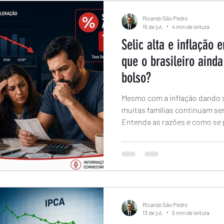
Ricardo São Pedro
15 de jul.
4 min de leitura
Selic alta e inflação
que o brasileiro ainda
bolso?
Mesmo com a inflação dando s
muitas famílias continuam sen
Entenda as razões e como se 
Ricardo São Pedro
13 de jul.
5 min de leitura