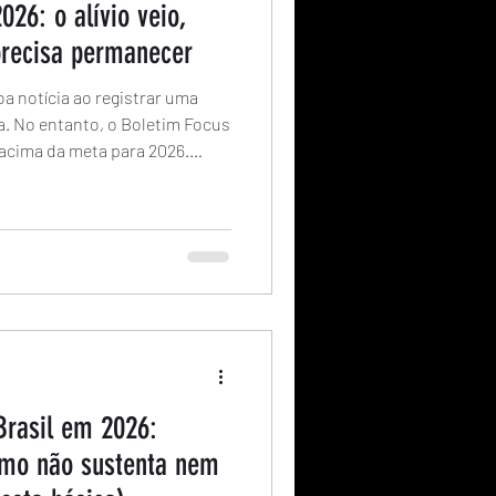
026: o alívio veio,
precisa permanecer
a notícia ao registrar uma
a. No entanto, o Boletim Focus
 acima da meta para 2026.
ue a desaceleração da inflação
lema foi resolvido e quais são
s juros e a economia brasileira.
Brasil em 2026:
imo não sustenta nem