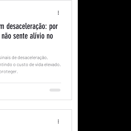
 em desaceleração: por
 não sente alívio no
inais de desaceleração,
tindo o custo de vida elevado.
proteger.