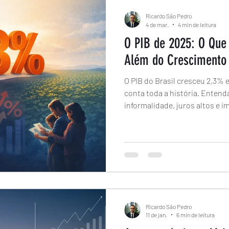
Ricardo São Pedro
4 de mar.
4 min de leitura
O PIB de 2025: O Qu
Além do Crescimento
O PIB do Brasil cresceu 2,3%
conta toda a história. Entend
informalidade, juros altos e i
Ricardo São Pedro
11 de jan.
6 min de leitura