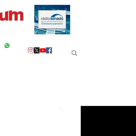
 na sua vida!
Siga as nossas redes
Entre em Contato
Mais