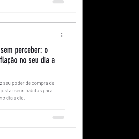
 sem perceber: o
nflação no seu dia a
z seu poder de compra de
ajustar seus hábitos para
o dia a dia.