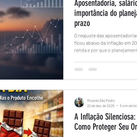
Aposentadoria, salári
importância do plane
prazo
O reajuste das aposentadoria
ficou abaixo da inflação em 2
renda e por que o planejamen
essencial.
Ricardo São Pedro
22 de dez. de 2025
5 min de le
A Inflação Silenciosa
Como Proteger Seu O