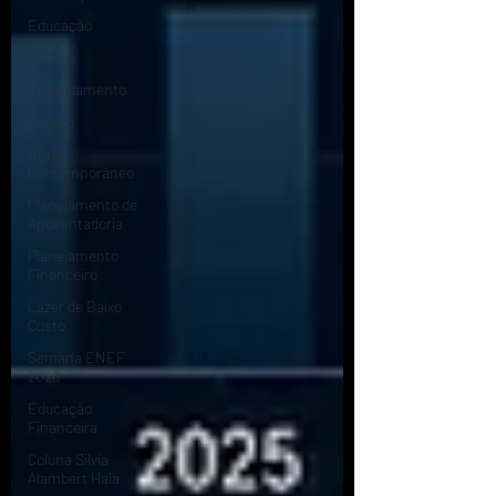
Educação
Política
Endividamento
Crédito
Brasil
Contemporâneo
Planejamento de
Aposentadoria
Planejamento
Financeiro
Lazer de Baixo
Custo
Semana ENEF
2026
Educação
Financeira
Coluna Silvia
Alambert Hala