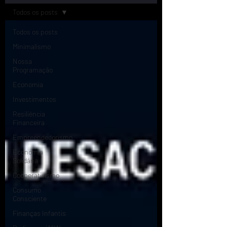
Todos os posts
Todos os posts
Minimalismo
Nossa
Programação
Economia
Investimentos
Resiliência
Financeira
Empreendedorismo
Economia
Solidária
Cooperativismo
Consumo
Consciente
Finanças Infantis