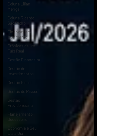
Coluna Lilian
Mengel
Coluna Ricardo
São Pedro
Finanças em
Movimento
Crônicas de um
País Real
Gestão Financeira
Gestão de
Investimentos
Gestão Fiscal
Gestão de Riscos
Gestão
Previdenciária
Planejamento
Sucessório
Economia e Seu
Dia a Dia