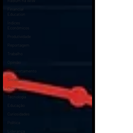
Radium na WIW
Financial
Education
Índices
Econômicos
Produtividade
Reportagem
Trabalho
Opinião
Comportamento
Sociedade
Clima
Tecnologia
Educação
Curiosidades
Política
Liderança