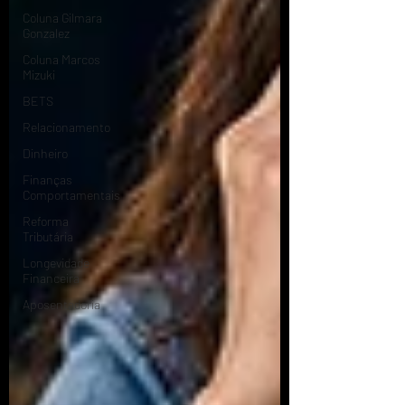
Coluna Gilmara
Gonzalez
Coluna Marcos
Mizuki
BETS
Relacionamento
Dinheiro
Finanças
Comportamentais
Reforma
Tributária
Longevidade
Financeira
Aposentadoria