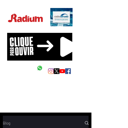
Educação Financeira na sua vida!
Siga as nossas redes
Mande um Zap
Blog