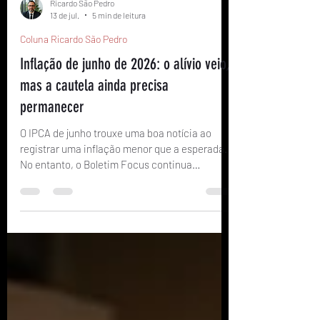
Ricardo São Pedro
13 de jul.
5 min de leitura
Coluna Ricardo São Pedro
Inflação de junho de 2026: o alívio veio,
mas a cautela ainda precisa
permanecer
O IPCA de junho trouxe uma boa notícia ao
registrar uma inflação menor que a esperada.
No entanto, o Boletim Focus continua
projetando inflação acima da meta para 2026.
Neste artigo explicamos por que a
desaceleração da inflação ainda não significa
que o problema foi resolvido e quais são os
reflexos para as famílias, os juros e a economia
brasileira.