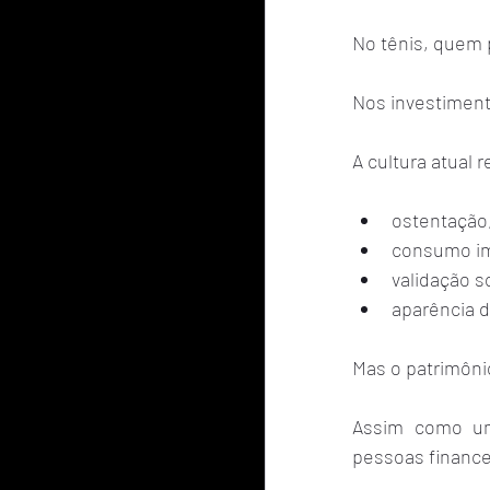
No tênis, quem 
Nos investiment
A cultura atual
ostentação
consumo im
validação so
aparência 
Mas o patrimôni
Assim como um 
pessoas financ