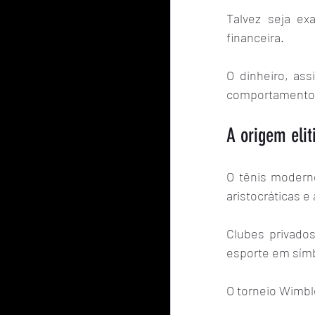
Talvez seja ex
financeira.
O dinheiro, as
comportamento, 
A origem elit
O tênis moderno
aristocráticas e
Clubes privados
esporte em símb
O torneio Wimbl