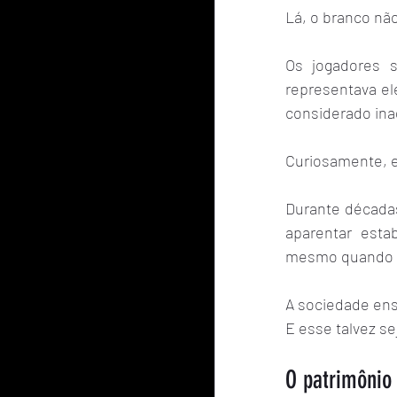
Lá, o branco nã
Os jogadores s
representava el
considerado in
Curiosamente, e
Durante décadas
aparentar esta
mesmo quando a 
A sociedade ens
E esse talvez s
O patrimônio 