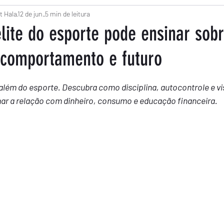
a
t Hala
12 de jun.
Empreendedorismo
5 min de leitura
Economia Solidária
Co
lite do esporte pode ensinar sob
, comportamento e futuro
e
Finanças Infantis
Radium na WIW
Financia
m NaN de 5 estrelas.
 além do esporte. Descubra como disciplina, autocontrole e vi
Produtividade
Reportagem
Trabalho
Opi
r a relação com dinheiro, consumo e educação financeira.
Sociedade
Clima
Tecnologia
Educação
a
Educação
Política
Endividamento
Cré
o