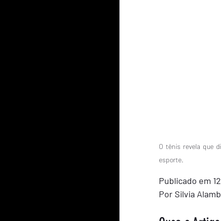
O tênis revela que d
esporte.
Publicado em 12
Por Silvia Alamb