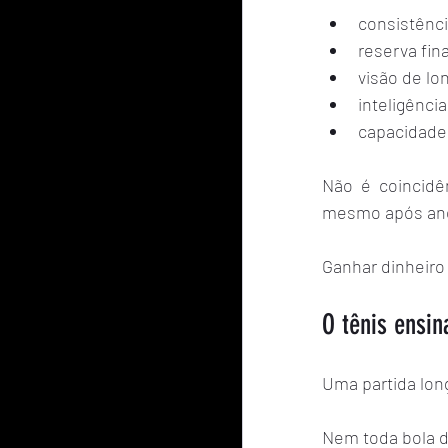
consistênci
reserva fin
visão de lo
inteligênci
capacidade
Não é coincidên
mesmo após ano
Ganhar dinheiro
O tênis ensin
Uma partida long
Nem toda bola d