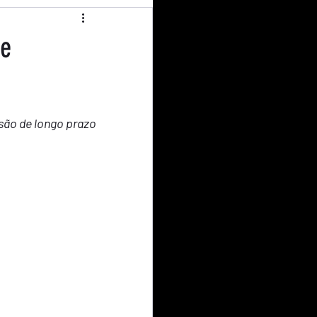
operativismo
re
l Education
são de longo prazo 
nião
Curiosidades
dito