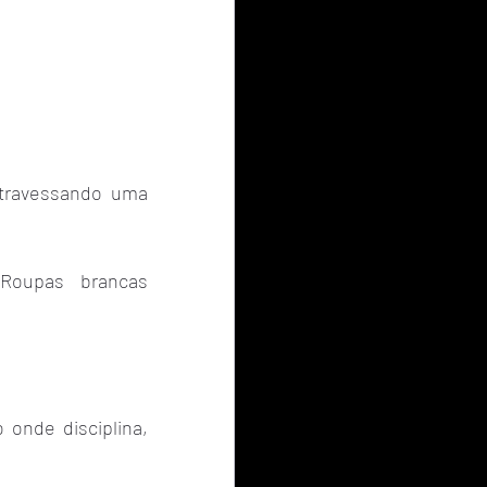
travessando uma 
Roupas brancas 
onde disciplina, 