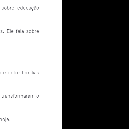
 sobre educação 
 Ele fala sobre 
e entre famílias 
 transformaram o 
hoje.