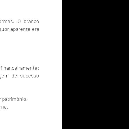
ormes. O branco 
uor aparente era 
financeiramente: 
agem de sucesso 
 patrimônio.
rna.