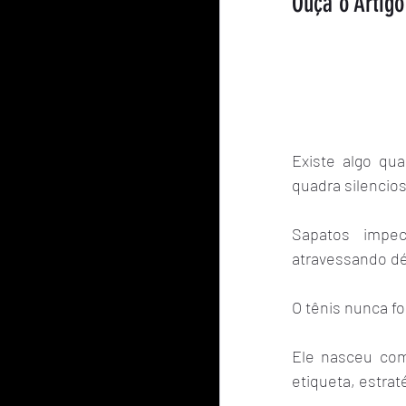
Ouça o Artigo
Existe algo qu
quadra silencios
Sapatos impec
atravessando dé
O tênis nunca f
Ele nasceu como
etiqueta, estrat