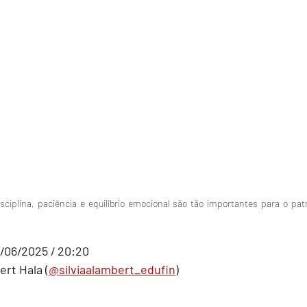
isciplina, paciência e equilíbrio emocional são tão importantes para o pa
/06/2025 / 20:20
ert Hala (
@silviaalambert_edufin
)