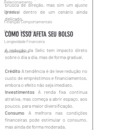
Relacionamento
brusca de direção, mas sim um ajuste 
gradual dentro de um cenário ainda 
Dinheiro
delicado.
Finanças Comportamentais
Reforma Tributária
COMO ISSO AFETA SEU BOLSO
Longevidade Financeira
A redução da Selic tem impacto direto 
Aposentadoria
sobre o dia a dia, mas de forma gradual.
Crédito 
A tendência é de leve redução no 
custo de empréstimos e financiamentos, 
embora o efeito não seja imediato.
Investimentos 
A renda fixa continua 
atrativa, mas começa a abrir espaço, aos 
poucos, para maior diversificação.
Consumo 
A melhora nas condições 
financeiras pode estimular o consumo, 
mas ainda de forma moderada.