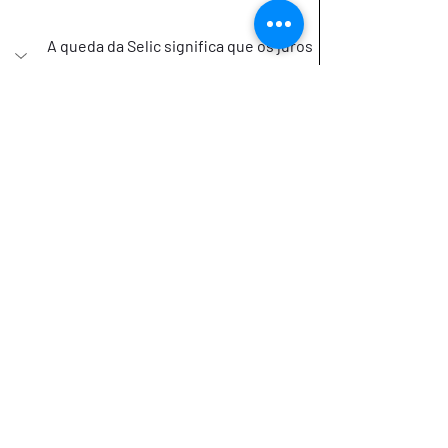
A queda da Selic significa que os juros 
vão cair rápido?
Não. A ata indica que o processo será 
gradual e dependente do cenário 
econômico.
O crédito já deve ficar mais barato?
Ainda vale investir em renda fixa?
Ricardo São Pedro é engenheiro civil com 
MBA em Planejamento Financeiro Pessoal 
e Familiar. Atua como educador e 
planejador financeiro, promovendo a 
educação financeira como instrumento de 