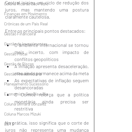
Central iniciou um ciclo de redução dos 
Coluna Ricardo São Pedro
juros, mas mantendo uma postura 
Finanças em Movimento
claramente cautelosa.
Crônicas de um País Real
Entre os principais pontos destacados:
Gestão Financeira
Gestão de Investimentos
O ambiente internacional se tornou 
mais incerto, com impacto de 
Gestão Fiscal
conflitos geopolíticos
Gestão de Riscos
A inflação apresenta desaceleração, 
mas ainda permanece acima da meta
Gestão Previdenciária
As expectativas de inflação seguem 
Planejamento Sucessório
desancoradas
Economia e Seu Dia a Dia
O Comitê reforça que a política 
monetária ainda precisa ser 
Coluna Gilmara Gonzalez
restritiva
Coluna Marcos Mizuki
Na prática, isso significa que o corte de 
BETS
juros não representa uma mudança 