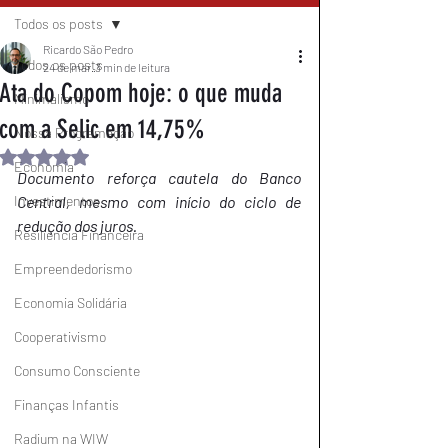
Todos os posts
Ricardo São Pedro
Todos os posts
24 de mar.
3 min de leitura
Ata do Copom hoje: o que muda
Minimalismo
com a Selic em 14,75%
Nossa Programação
Avaliado com NaN de 5 estrelas.
Economia
Documento reforça cautela do Banco 
Investimentos
Central, mesmo com início do ciclo de 
redução dos juros.
Resiliência Financeira
Empreendedorismo
Economia Solidária
Cooperativismo
Consumo Consciente
Finanças Infantis
Radium na WIW