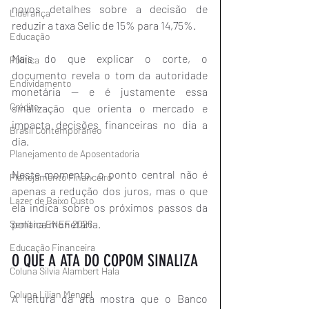
novos detalhes sobre a decisão de 
Liderança
reduzir a taxa Selic de 15% para 14,75%.
Educação
Mais do que explicar o corte, o 
Política
documento revela o tom da autoridade 
Endividamento
monetária — e é justamente essa 
Crédito
sinalização que orienta o mercado e 
impacta decisões financeiras no dia a 
Brasil Contemporâneo
dia.
Planejamento de Aposentadoria
Neste momento, o ponto central não é 
Planejamento Financeiro
apenas a redução dos juros, mas o que 
Lazer de Baixo Custo
ela indica sobre os próximos passos da 
política monetária.
Semana ENEF 2026
Educação Financeira
O QUE A ATA DO COPOM SINALIZA
Coluna Silvia Alambert Hala
Coluna Lilian Mengel
A leitura da ata mostra que o Banco 