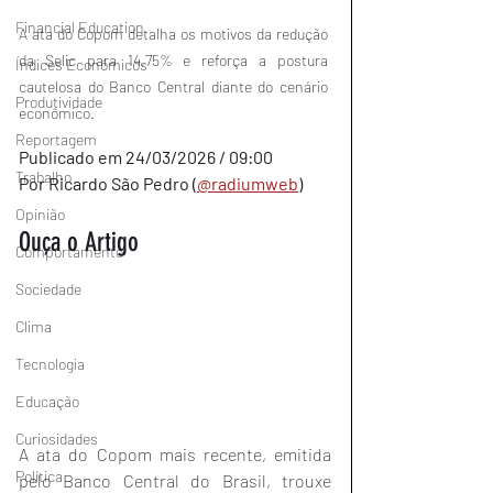
Financial Education
A ata do Copom detalha os motivos da redução 
da Selic para 14,75% e reforça a postura 
Índices Econômicos
cautelosa do Banco Central diante do cenário 
Produtividade
econômico.
Reportagem
Publicado em 24/03/2026 / 09:00
Trabalho
Por Ricardo São Pedro (
@radiumweb
)
Opinião
Ouça o Artigo
Comportamento
Sociedade
Clima
Tecnologia
Educação
Curiosidades
A ata do Copom mais recente, emitida 
Política
pelo Banco Central do Brasil, trouxe 