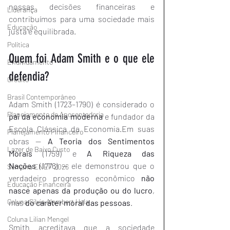
nossas decisões financeiras e 
Liderança
contribuímos para uma sociedade mais 
Educação
justa e equilibrada.
Política
Quem foi Adam Smith e o que ele 
Endividamento
defendia?
Crédito
Brasil Contemporâneo
Adam Smith (1723–1790) é considerado o 
Planejamento de Aposentadoria
pai da economia moderna
 e fundador da 
Escola Clássica da Economia.Em suas 
Planejamento Financeiro
obras — 
A Teoria dos Sentimentos 
Lazer de Baixo Custo
Morais
 (1759) e 
A Riqueza das 
Nações
 (1776) — ele demonstrou que o 
Semana ENEF 2026
verdadeiro progresso econômico 
não 
Educação Financeira
nasce apenas da produção ou do lucro
, 
Coluna Silvia Alambert Hala
mas 
do caráter moral das pessoas
.
Coluna Lilian Mengel
Smith acreditava que a sociedade 