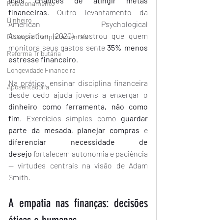
mais chances de atingir metas 
Relacionamento
financeiras
. Outro levantamento da 
Dinheiro
American Psychological 
Association (2020) mostrou que quem 
Finanças Comportamentais
monitora seus gastos sente 
35% menos 
Reforma Tributária
estresse financeiro
.
Longevidade Financeira
Na prática, ensinar disciplina financeira 
Aposentadoria
desde cedo ajuda jovens a enxergar o 
dinheiro como ferramenta, não como 
fim
. Exercícios simples como 
guardar 
parte da mesada
, 
planejar compras
 e 
diferenciar necessidade de 
desejo
 fortalecem autonomia e paciência 
— virtudes centrais na visão de Adam 
Smith.
A empatia nas finanças: decisões 