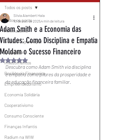
Todos os posts
Silvia Alambert Hala
Todos os posts
10 de out. de 2025
4 min de leitura
Adam Smith e a Economia das
Minimalismo
Virtudes: Como Disciplina e Empatia
Nossa Programação
Moldam o Sucesso Financeiro
Economia
Avaliado com NaN de 5 estrelas.
Investimentos
Descubra como Adam Smith via disciplina 
Resiliência Financeira
e empatia como pilares da prosperidade e 
da educação financeira familiar.
Empreendedorismo
Economia Solidária
Cooperativismo
Consumo Consciente
Finanças Infantis
Radium na WIW