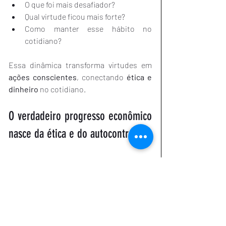
O que foi mais desafiador?
Qual virtude ficou mais forte?
Como manter esse hábito no 
cotidiano?
Essa dinâmica transforma virtudes em 
ações conscientes
, conectando 
ética e 
dinheiro
 no cotidiano.
O verdadeiro progresso econômico 
nasce da ética e do autocontrole
O pensamento de Adam Smith mostra 
que 
educação financeira não é apenas 
sobre números
, mas sobre 
valores
.Quando cultivamos disciplina e 
empatia, fortalecemos a capacidade de 
tomar decisões financeiras equilibradas, 