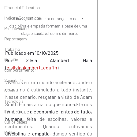
Financial Education
Índices Econômicos
Educação financeira começa em casa: 
disciplina e empatia formam a base de uma 
Produtividade
relação saudável com o dinheiro.
Reportagem
Trabalho
Publicado em 10/10/2025
Opinião
Por Silvia Alambert Hala 
(
@silviaalambert_edufin
)
Comportamento
Sociedade
Vivemos em um mundo acelerado, onde o 
consumo é estimulado a todo instante. 
Clima
Nesse cenário, resgatar a visão de Adam 
Tecnologia
Smith é mais atual do que nunca.Ele nos 
lembra que 
a economia é, antes de tudo, 
Educação
humana
: feita de escolhas, valores e 
Curiosidades
sentimentos. Quando cultivamos 
Política
disciplina
 e 
empatia
, damos sentido às 