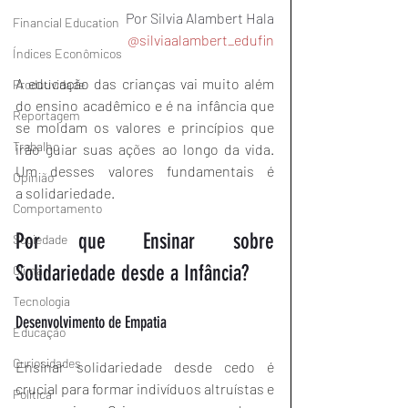
Por Silvia Alambert Hala
Financial Education
@silviaalambert_edufin
Índices Econômicos
A educação das crianças vai muito além 
Produtividade
do ensino acadêmico e é na infância que 
Reportagem
se moldam os valores e princípios que 
Trabalho
irão guiar suas ações ao longo da vida. 
Um desses valores fundamentais é 
Opinião
a solidariedade.
Comportamento
Por que Ensinar sobre 
Sociedade
Solidariedade desde a Infância?
Clima
Tecnologia
Desenvolvimento de Empatia
Educação
Curiosidades
Ensinar solidariedade desde cedo é 
crucial para formar indivíduos altruístas e 
Política