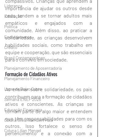
compassivos. Crianças que aprendem a 
Liderança
importância de ajudar os outros desde 
cedo tendem a se tornar adultos mais 
Educação
empáticos e engajados com a 
Política
comunidade. Além disso, ao praticar a 
Endividamento
solidariedade, as crianças desenvolvem 
habilidades sociais, como trabalho em 
Crédito
equipe e cooperação, que são essenciais 
Brasil Contemporâneo
para o convívio em sociedade.
Planejamento de Aposentadoria
Formação de Cidadãos Ativos
Planejamento Financeiro
Lazer de Baixo Custo
Ao ensinar sobre solidariedade, os pais 
contribuem para a formação de cidadãos 
Semana ENEF 2026
ativos e conscientes. As crianças se 
Educação Financeira
tornam parte de algo maior e entendem 
que têm responsabilidades para com os 
Coluna Silvia Alambert Hala
outros. Isso fortalece o senso de 
Coluna Lilian Mengel
pertencimento e a conexão com a 