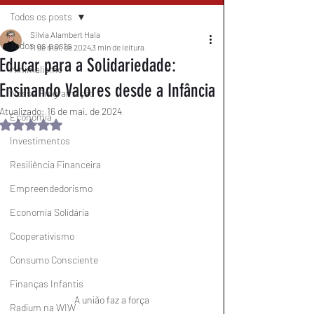
Todos os posts
Silvia Alambert Hala
Todos os posts
11 de mai. de 2024
3 min de leitura
Educar para a Solidariedade:
Minimalismo
Ensinando Valores desde a Infância
Nossa Programação
Atualizado:
16 de mai. de 2024
Economia
Avaliado com NaN de 5 estrelas.
Investimentos
Resiliência Financeira
Empreendedorismo
Economia Solidária
Cooperativismo
Consumo Consciente
Finanças Infantis
A união faz a força
Radium na WIW