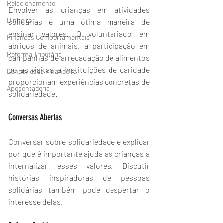
Relacionamento
Envolver as crianças em atividades 
Dinheiro
solidárias é uma ótima maneira de 
ensinar valores. O voluntariado em 
Finanças Comportamentais
abrigos de animais, a participação em 
Reforma Tributária
campanhas de arrecadação de alimentos 
ou as visitas a instituições de caridade 
Longevidade Financeira
proporcionam experiências concretas de 
Aposentadoria
solidariedade.
Conversas Abertas
Conversar sobre solidariedade e explicar 
por que é importante ajuda as crianças a 
internalizar esses valores. Discutir 
histórias inspiradoras de pessoas 
solidárias também pode despertar o 
interesse delas.