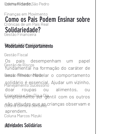
comunidade.
Coluna Ricardo São Pedro
Finanças em Movimento
Como os Pais Podem Ensinar sobre 
Crônicas de um País Real
Solidariedade?
Gestão Financeira
Gestão de Investimentos
Modelando Comportamento
Gestão Fiscal
Os pais desempenham um papel 
Gestão de Riscos
fundamental na formação do caráter de 
seus filhos. Modelar o comportamento 
Gestão Previdenciária
solidário é essencial. Ajudar um vizinho, 
Planejamento Sucessório
doar roupas ou alimentos, ou 
Economia e Seu Dia a Dia
simplesmente ser gentil com os outros 
são atitudes que as crianças observam e 
Coluna Gilmara Gonzalez
aprendem.
Coluna Marcos Mizuki
Atividades Solidárias
BETS