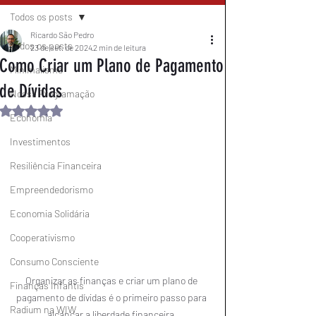
Todos os posts
Ricardo São Pedro
Todos os posts
23 de set. de 2024
2 min de leitura
Como Criar um Plano de Pagamento
Minimalismo
de Dívidas
Nossa Programação
Avaliado com NaN de 5 estrelas.
Economia
Investimentos
Resiliência Financeira
Empreendedorismo
Economia Solidária
Cooperativismo
Consumo Consciente
Organizar as finanças e criar um plano de 
Finanças Infantis
pagamento de dívidas é o primeiro passo para 
Radium na WIW
alcançar a liberdade financeira.