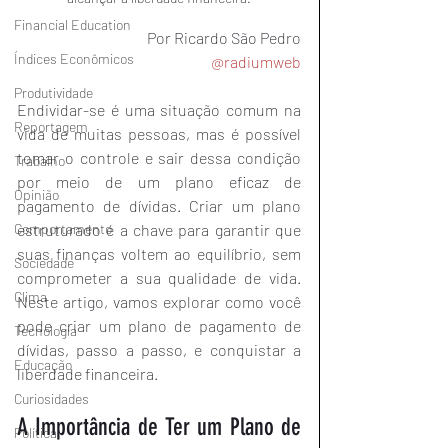
Financial Education
Por Ricardo São Pedro
Índices Econômicos
@radiumweb
Produtividade
Endividar-se é uma situação comum na 
Reportagem
vida de muitas pessoas, mas é possível 
tomar o controle e sair dessa condição 
Trabalho
por meio de um plano eficaz de 
Opinião
pagamento de dívidas. Criar um plano 
estruturado é a chave para garantir que 
Comportamento
suas finanças voltem ao equilíbrio, sem 
Sociedade
comprometer a sua qualidade de vida. 
Clima
Neste artigo, vamos explorar como você 
pode criar um plano de pagamento de 
Tecnologia
dívidas, passo a passo, e conquistar a 
Educação
liberdade financeira.
Curiosidades
A Importância de Ter um Plano de 
Política