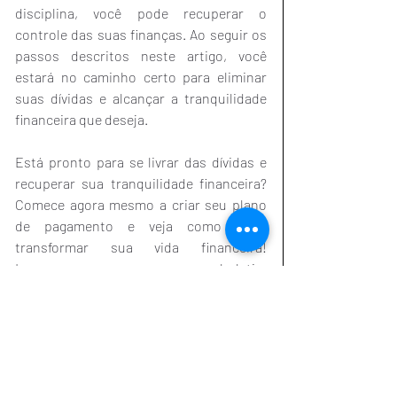
disciplina, você pode recuperar o 
controle das suas finanças. Ao seguir os 
passos descritos neste artigo, você 
estará no caminho certo para eliminar 
suas dívidas e alcançar a tranquilidade 
financeira que deseja.
Está pronto para se livrar das dívidas e 
recuperar sua tranquilidade financeira? 
Comece agora mesmo a criar seu plano 
de pagamento e veja como pode 
transformar sua vida financeira! 
Inscreva-se no nosso boletim 
informativo para receber mais dicas 
exclusivas. Compartilhe este artigo com 
amigos que também precisam organizar 
suas finanças!
Educação financeira
Plano de pagamento de dívidas
Como pagar dívidas
Quitação de dívidas