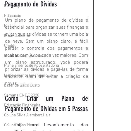
Pagamento de Dívidas
Liderança
Educação
Um plano de pagamento de dívidas é 
Política
essencial para organizar suas finanças e 
evitar que as dívidas se tornem uma bola 
Endividamento
de neve. Sem um plano claro, é fácil 
Crédito
perder o controle dos pagamentos e 
acabar com juros cada vez maiores. Com 
Brasil Contemporâneo
um plano estruturado, você poderá 
Planejamento de Aposentadoria
priorizar as dívidas e pagá-las de forma 
Planejamento Financeiro
eficiente, além de evitar a criação de 
novas.
Lazer de Baixo Custo
Semana ENEF 2026
Como Criar um Plano de 
Educação Financeira
Pagamento de Dívidas em 5 Passos
Coluna Silvia Alambert Hala
Faça um Levantamento das 
Coluna Lilian Mengel