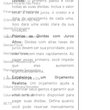
Dívidas:
 O primeiro passo é listar 
Coluna Ricardo São Pedro
todas as suas dívidas. Inclua o valor 
Finanças em Movimento
total, a taxa de juros, o credor e a 
data de vencimento de cada uma. 
Crônicas de um País Real
Isso dará uma visão clara da sua 
Gestão Financeira
situação.
Priorize as Dívidas com Juros 
Gestão de Investimentos
Altos:
 Dívidas com altas taxas de 
Gestão Fiscal
juros devem ser sua prioridade, pois 
elas crescem mais rapidamente. Ao 
Gestão de Riscos
pagar essas primeiro, você impede 
Gestão Previdenciária
que elas aumentem 
Planejamento Sucessório
significativamente.
Estabeleça um Orçamento 
Economia e Seu Dia a Dia
Realista:
 Um orçamento ajuda a 
Coluna Gilmara Gonzalez
controlar seus gastos e garantir que 
você terá dinheiro disponível para 
Coluna Marcos Mizuki
pagar suas dívidas. Defina quanto 
BETS
você pode reservar mensalmente 