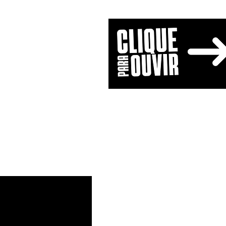
Home
Programação
B