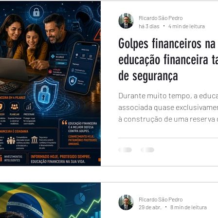
Ricardo São Pedro
há 3 dias
4 min de leitura
Golpes financeiros na 
educação financeira
de segurança
Durante muito tempo, a educa
associada quase exclusivame
à construção de uma reserva 
investimentos. Esses temas 
a transformação digital troux
patrimônio contra fraudes cad
Ricardo São Pedro
29 de abr.
8 min de leitura