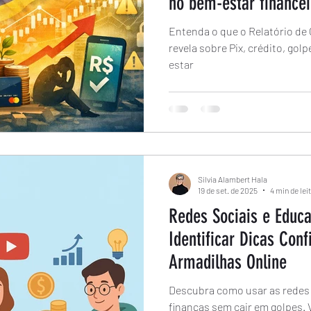
no bem-estar financei
Entenda o que o Relatório de
revela sobre Pix, crédito, gol
estar
Silvia Alambert Hala
19 de set. de 2025
4 min de lei
Redes Sociais e Educ
Identificar Dicas Conf
Armadilhas Online
Descubra como usar as redes 
finanças sem cair em golpes. V