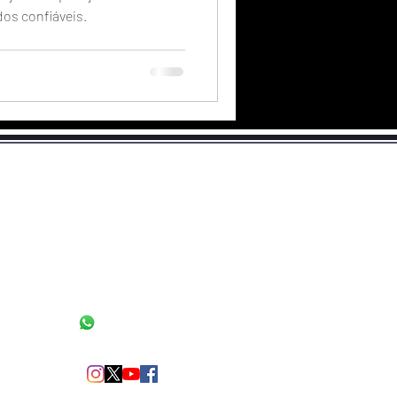
dos confiáveis.
Políticas de Privacidade
WIW 2024
GMW 2025
Semana ENEF 2025
Mande um Zap
Siga as nossas redes