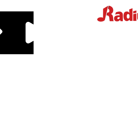
Educação Financeira
Mande um Zap
log
Sobre
Parceiros
Podcasts
Calculadoras
Downloads