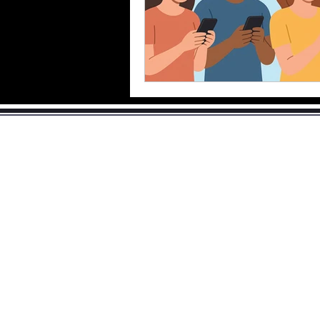
contato@radiumweb.c
(71) 99115-9790
Blog
Sobre
Podcasts
Parceiros
Calculadoras
Downloads
Entre em Contato