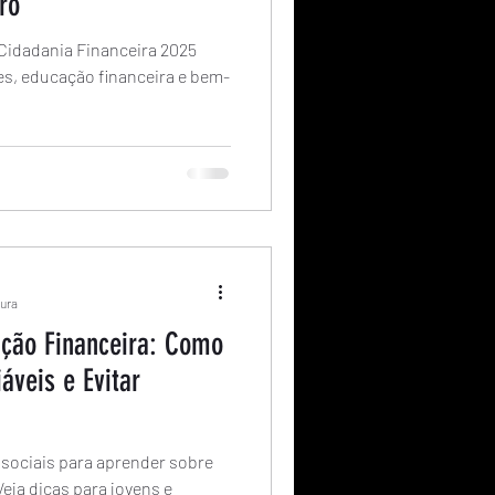
ro
 Cidadania Financeira 2025
pes, educação financeira e bem-
tura
ação Financeira: Como
iáveis e Evitar
sociais para aprender sobre
eja dicas para jovens e