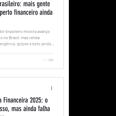
rasileiro: mais gente
perto financeiro ainda
dor brasileiro mostra avanço
s no Brasil, mas renda
ergência, golpes e bets ainda
a Financeira 2025: o
sso, mas ainda falha