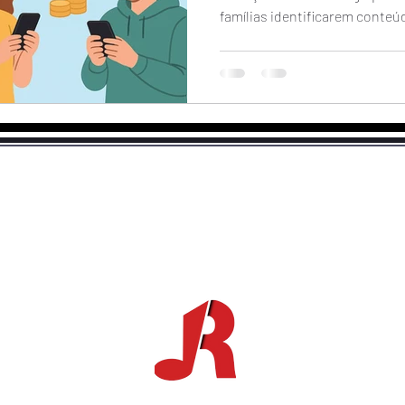
famílias identificarem conteú
om.br
©2026 por RadiumWeb