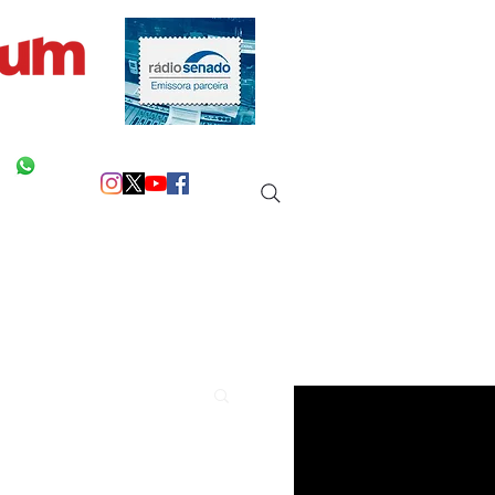
 na sua vida!
Siga as nossas redes
Entre em Contato
Mais