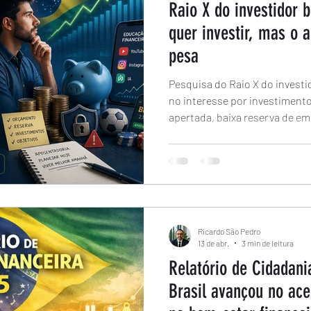
Raio X do investidor b
quer investir, mas o a
pesa
Pesquisa do Raio X do investi
no interesse por investimento
apertada, baixa reserva de em
preocupam.
Ricardo São Pedro
13 de abr.
3 min de leitura
Relatório de Cidadani
Brasil avançou no ace