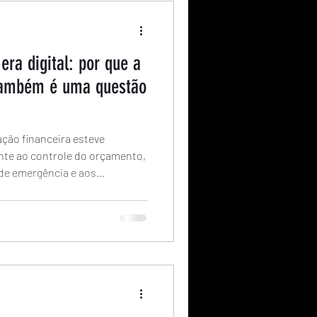
era digital: por que a
 também é uma questão
ção financeira esteve
nte ao controle do orçamento,
de emergência e aos
continuam fundamentais. Mas
e um novo desafio: proteger o
a vez mais sofisticadas.