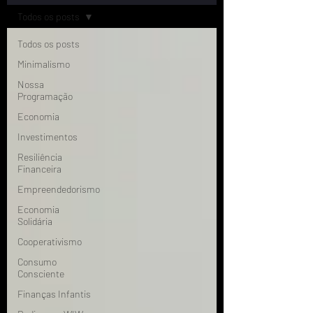
Todos os posts
Todos os posts
Minimalismo
Nossa
Programação
Economia
Investimentos
Resiliência
Financeira
Empreendedorismo
Economia
Solidária
Cooperativismo
Consumo
Consciente
Finanças Infantis