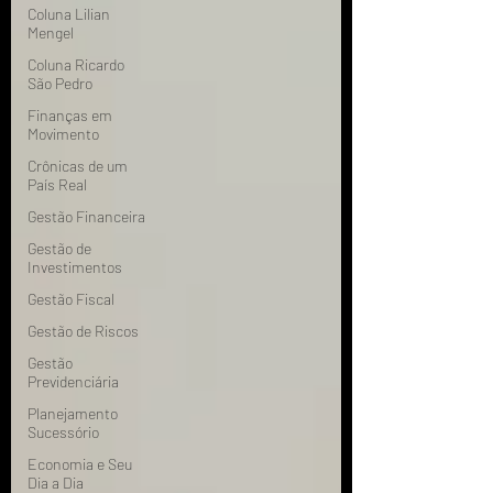
Coluna Lilian
Mengel
Coluna Ricardo
São Pedro
Finanças em
Movimento
Crônicas de um
País Real
Gestão Financeira
Gestão de
Investimentos
Gestão Fiscal
Gestão de Riscos
Gestão
Previdenciária
Planejamento
Sucessório
Economia e Seu
Dia a Dia