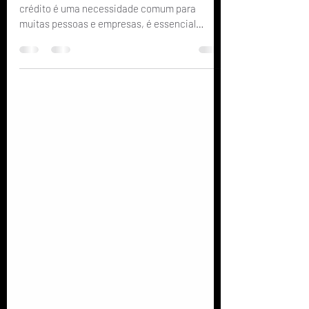
No cenário financeiro atual, onde o acesso ao
crédito é uma necessidade comum para
muitas pessoas e empresas, é essencial
compreender os...