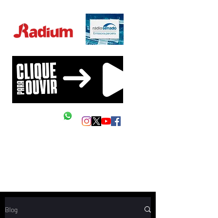
Educação Financeira na sua vida!
Siga as nossas redes
Mande um Zap
Blog