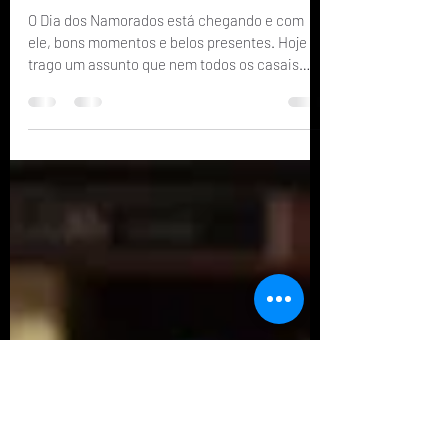
3 de jun. de 2023
4 min de leitura
Educação Financeira
Vida a Dois e a Prosperidade Financeira
O Dia dos Namorados está chegando e com
ele, bons momentos e belos presentes. Hoje
trago um assunto que nem todos os casais
estão...