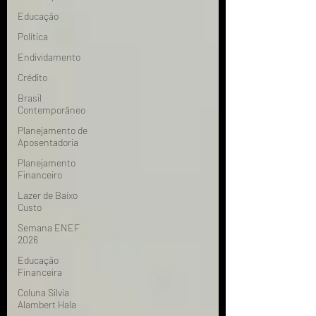
Educação
Política
Endividamento
Crédito
Brasil
Contemporâneo
Planejamento de
Aposentadoria
Planejamento
Financeiro
Lazer de Baixo
Custo
Semana ENEF
2026
Educação
Financeira
Coluna Silvia
Alambert Hala