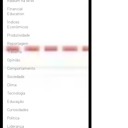
Radium na WIW
Financial
Education
Índices
Econômicos
Produtividade
Reportagem
Trabalho
Opinião
Comportamento
Sociedade
Clima
Tecnologia
Educação
Curiosidades
Política
Liderança