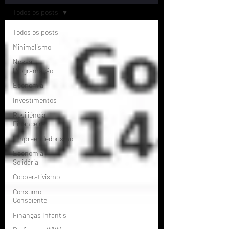
Todos os posts
Todos os posts
Minimalismo
Nossa
Programação
Economia
Investimentos
Resiliência
Financeira
Empreendedorismo
Economia
Solidária
Cooperativismo
Consumo
Consciente
Finanças Infantis