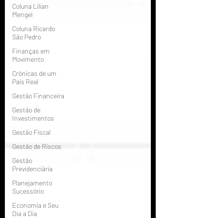
Coluna Lilian
Mengel
Coluna Ricardo
São Pedro
Finanças em
Movimento
Crônicas de um
País Real
Gestão Financeira
Gestão de
Investimentos
Gestão Fiscal
Gestão de Riscos
Gestão
Previdenciária
Planejamento
Sucessório
Economia e Seu
Dia a Dia