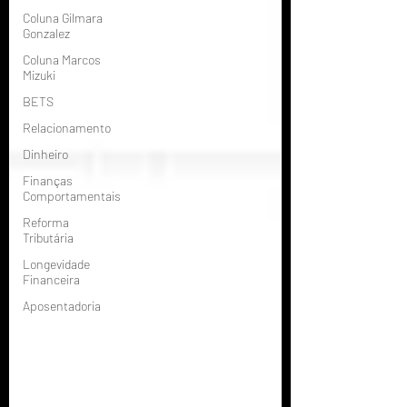
Coluna Gilmara
Gonzalez
Coluna Marcos
Mizuki
BETS
Relacionamento
Dinheiro
Finanças
Comportamentais
Reforma
Tributária
Longevidade
Financeira
Aposentadoria