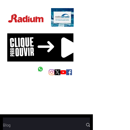
Educação Financeira na sua vida!
Siga as nossas redes
Mande um Zap
Blog