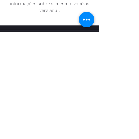
informações sobre si mesmo, você as
verá aqui.
contato@radiumweb.com.br
(71) 99115-9790
Blog
WIW 2024
Sobre
GMW 2025
Podcasts
Semana ENEF 2025
Parceiros
Mande um Zap
Calculadoras
Siga as nossas redes
Downloads
Entre em Contato
Políticas de Privacidade