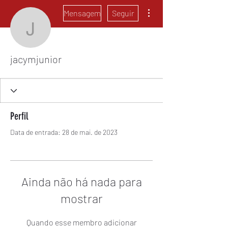
Mais ações
Mensagem
Seguir
jacymjunior
jacymjunior
Perfil
Data de entrada: 28 de mai. de 2023
Ainda não há nada para
mostrar
Quando esse membro adicionar