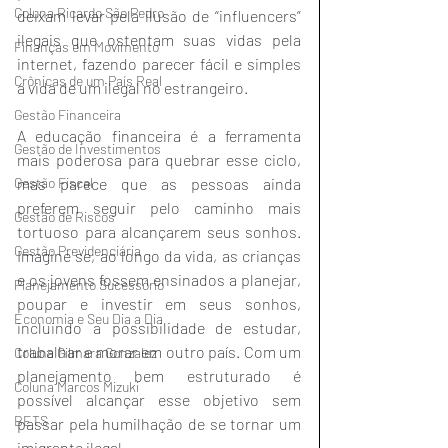
Coluna Ricardo São Pedro
deixam levar pela ilusão de “influencers” 
ilegais que ostentam suas vidas pela 
Finanças em Movimento
internet, fazendo parecer fácil e simples 
Crônicas de um País Real
a vida de um ilegal no estrangeiro.
Gestão Financeira
A educação financeira é a ferramenta 
Gestão de Investimentos
mais poderosa para quebrar esse ciclo, 
mas parece que as pessoas ainda 
Gestão Fiscal
preferem seguir pelo caminho mais 
Gestão de Riscos
tortuoso para alcançarem seus sonhos. 
Gestão Previdenciária
Imagine se, ao longo da vida, as crianças 
e os jovens fossem ensinados a planejar, 
Planejamento Sucessório
poupar e investir em seus sonhos, 
Economia e Seu Dia a Dia
incluindo a possibilidade de estudar, 
trabalhar e morar em outro país. Com um 
Coluna Gilmara Gonzalez
planejamento bem estruturado é 
Coluna Marcos Mizuki
possível alcançar esse objetivo sem 
BETS
passar pela humilhação de se tornar um 
imigrante ilegal.