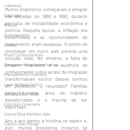
Liderança
Muitos brasileiros começaram a emigrar 
Educação
nas décadas de 1980 e 1990, durante 
períodos de instabilidade econômica e 
Política
política. Naquela época, a inflação era 
Endividamento
desenfreada e as oportunidades de 
crescimento eram escassas. O sonho de 
Crédito
recomeçar em outro país parecia uma 
Brasil Contemporâneo
solução ideal. No entanto, a falta de 
preparo financeiro e a ausência de 
Planejamento de Aposentadoria
conhecimento sobre as leis de imigração 
Planejamento Financeiro
transformaram muitos desses sonhos 
Lazer de Baixo Custo
em pesadelos. O resultado? Famílias 
desestruturadas, anos de trabalho 
Semana ENEF 2026
desvalorizado e o trauma de ser 
Educação Financeira
deportado.
Coluna Silvia Alambert Hala
Ano a ano vemos a história se repetir e, 
Coluna Lilian Mengel
pior, muitos brasileiros incautos se 