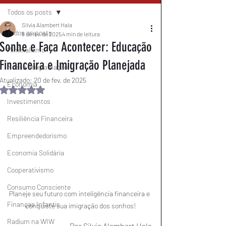
Todos os posts
Silvia Alambert Hala
Todos os posts
8 de fev. de 2025
4 min de leitura
Sonhe e Faça Acontecer: Educação
Minimalismo
Financeira e Imigração Planejada
Nossa Programação
Atualizado:
20 de fev. de 2025
Economia
Avaliado com NaN de 5 estrelas.
Investimentos
Resiliência Financeira
Empreendedorismo
Economia Solidária
Cooperativismo
Consumo Consciente
Planeje seu futuro com inteligência financeira e 
Finanças Infantis
conquiste sua imigração dos sonhos!
Radium na WIW
Por Silvia Alambert Hala