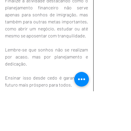
Finalize a atividade destacando como o 
planejamento financeiro não serve 
apenas para sonhos de imigração, mas 
também para outras metas importantes, 
como abrir um negócio, estudar ou até 
mesmo se aposentar com tranquilidade.
Lembre-se que sonhos não se realizam 
por acaso, mas por planejamento e 
dedicação.
Ensinar isso desde cedo é garantir um 
futuro mais próspero para todos.
A energia que uma pessoa - que possui 
uma renda - utiliza para guardar dinheiro 
para entrar como turista e permanecer 
naquele país ilegalmente, vivendo como 
um fugitivo criminoso, ou para pagar 