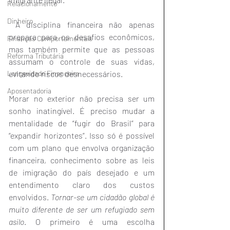
Relacionamento
Dinheiro
 A disciplina financeira não apenas 
prepara para os desafios econômicos, 
Finanças Comportamentais
mas também permite que as pessoas 
Reforma Tributária
assumam o controle de suas vidas, 
evitando riscos desnecessários.
Longevidade Financeira
Aposentadoria
Morar no exterior não precisa ser um 
sonho inatingível. É preciso mudar a 
mentalidade de “fugir do Brasil” para 
“expandir horizontes”. Isso só é possível 
com um plano que envolva organização 
financeira, conhecimento sobre as leis 
de imigração do país desejado e um 
entendimento claro dos custos 
envolvidos. 
Tornar-se um cidadão global é 
muito diferente de ser um refugiado sem 
asilo
. O primeiro é uma escolha 