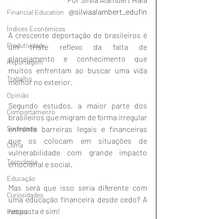
@silviaalambert_edufin
Financial Education
Índices Econômicos
A crescente deportação de brasileiros é 
Produtividade
um triste reflexo da falta de 
planejamento e conhecimento que 
Reportagem
muitos enfrentam ao buscar uma vida 
Trabalho
melhor no exterior.
Opinião
Segundo estudos, a maior parte dos 
Comportamento
brasileiros que migram de forma irregular 
enfrenta barreiras legais e financeiras 
Sociedade
que os colocam em situações de 
Clima
vulnerabilidade com grande impacto 
Tecnologia
emocional e social.
Educação
Mas será que isso seria diferente com 
Curiosidades
uma educação financeira desde cedo? A 
resposta é sim!
Política