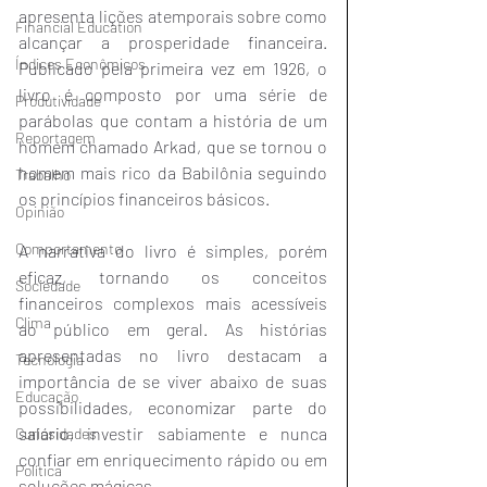
apresenta lições atemporais sobre como 
Financial Education
alcançar a prosperidade financeira. 
Índices Econômicos
Publicado pela primeira vez em 1926, o 
livro é composto por uma série de 
Produtividade
parábolas que contam a história de um 
Reportagem
homem chamado Arkad, que se tornou o 
homem mais rico da Babilônia seguindo 
Trabalho
os princípios financeiros básicos.
Opinião
Comportamento
A narrativa do livro é simples, porém 
eficaz, tornando os conceitos 
Sociedade
financeiros complexos mais acessíveis 
Clima
ao público em geral. As histórias 
apresentadas no livro destacam a 
Tecnologia
importância de se viver abaixo de suas 
Educação
possibilidades, economizar parte do 
salário, investir sabiamente e nunca 
Curiosidades
confiar em enriquecimento rápido ou em 
Política
soluções mágicas.