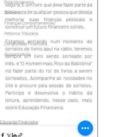
Relacionamento
segura. É um livro que deve fazer parte da 
biblioteca de qualquer pessoa que deseja 
Dinheiro
melhorar suas finanças pessoais e 
Finanças Comportamentais
construir um futuro financeiro sólido.
Reforma Tributária
Estamos entrando num momento de 
Longevidade Financeira
sorteios de livros aqui na rádio, teremos 
Aposentadoria
sempre um livro sendo sorteado por 
mês, e "O Homem mais Rico da Babilônia" 
irá fazer parte do rol de livros a serem 
sorteados. Acompanhe as novidades no 
site e procure pela sessão de sorteios. 
Participe e desenvolva o hábito da 
leitura, aprendendo, nesse caso, mais 
sobre Educação Financeira.
Educação Financeira