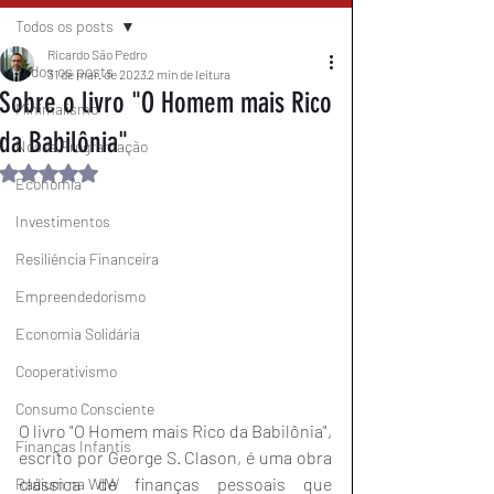
Todos os posts
Ricardo São Pedro
Todos os posts
31 de mar. de 2023
2 min de leitura
Sobre o livro "O Homem mais Rico
Minimalismo
da Babilônia"
Nossa Programação
Avaliado com NaN de 5 estrelas.
Economia
Investimentos
Resiliência Financeira
Empreendedorismo
Economia Solidária
Cooperativismo
Consumo Consciente
O livro "O Homem mais Rico da Babilônia", 
Finanças Infantis
escrito por George S. Clason, é uma obra 
clássica de finanças pessoais que 
Radium na WIW