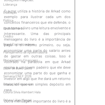
Liderança
O autor utiliza a história de Arkad como 
Educação
exemplo para ilustrar cada um dos 
Política
conceitos financeiros que ele defende, o 
que torna o livro uma leitura envolvente e 
Endividamento
interessante. Uma das principais 
Crédito
mensagens do livro é a importância de 
Brasil Contemporâneo
pagar a si mesmo primeiro, ou seja, 
economizar uma parte do salário antes 
Planejamento de Aposentadoria
de gastar em outras coisas. Isso é 
Planejamento Financeiro
ilustrado na parábola em que Arkad 
ensina a um jovem padeiro que ele deve 
Lazer de Baixo Custo
economizar uma parte do que ganha e 
Semana ENEF 2026
investir em algo que lhe dará um retorno 
maior do que um simples depósito em 
Educação Financeira
casa.
Coluna Silvia Alambert Hala
Coluna Lilian Mengel
Outra mensagem importante do livro é a 