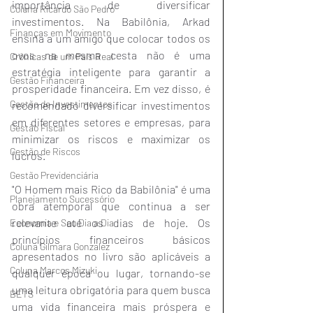
importância de diversificar 
Coluna Ricardo São Pedro
investimentos. Na Babilônia, Arkad 
Finanças em Movimento
ensina a um amigo que colocar todos os 
ovos na mesma cesta não é uma 
Crônicas de um País Real
estratégia inteligente para garantir a 
Gestão Financeira
prosperidade financeira. Em vez disso, é 
Gestão de Investimentos
recomendado diversificar investimentos 
em diferentes setores e empresas, para 
Gestão Fiscal
minimizar os riscos e maximizar os 
Gestão de Riscos
lucros.
Gestão Previdenciária
"O Homem mais Rico da Babilônia" é uma 
Planejamento Sucessório
obra atemporal que continua a ser 
relevante até os dias de hoje. Os 
Economia e Seu Dia a Dia
princípios financeiros básicos 
Coluna Gilmara Gonzalez
apresentados no livro são aplicáveis a 
Coluna Marcos Mizuki
qualquer época ou lugar, tornando-se 
uma leitura obrigatória para quem busca 
BETS
uma vida financeira mais próspera e 