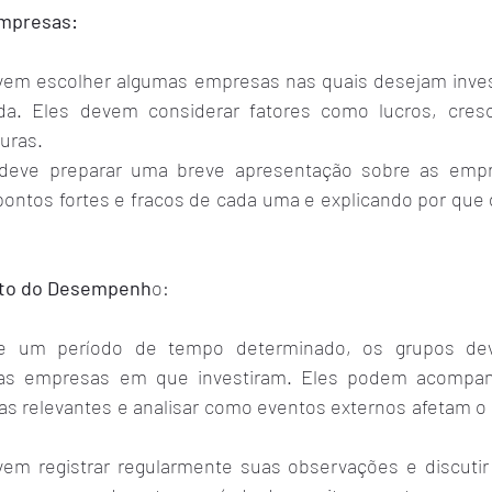
Empresas:
vem escolher algumas empresas nas quais desejam investi
ada. Eles devem considerar fatores como lucros, cresc
uras.
deve preparar uma breve apresentação sobre as empre
ontos fortes e fracos de cada uma e explicando por que d
nto do Desempenh
o:
e um período de tempo determinado, os grupos dev
s empresas em que investiram. Eles podem acompanh
cias relevantes e analisar como eventos externos afetam 
vem registrar regularmente suas observações e discuti