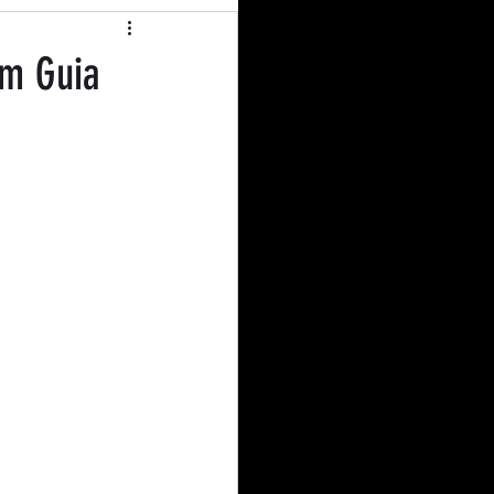
operativismo
Um Guia
l Education
nião
Curiosidades
dito