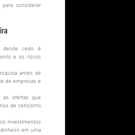
para considerar 
ira
o desde cedo é 
nto e os riscos 
esquisa antes de 
ade de empresas e 
 as ofertas que 
nso de ceticismo 
 os investimentos 
 dinheiro em uma 