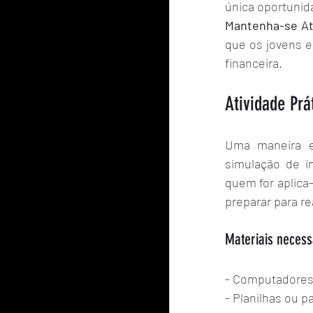
única oportunid
Mantenha-se At
que os jovens e
financeira.
Atividade Prá
Uma maneira ef
simulação de i
quem for aplica-
preparar para re
Materiais necess
- Computadores
- Planilhas ou p