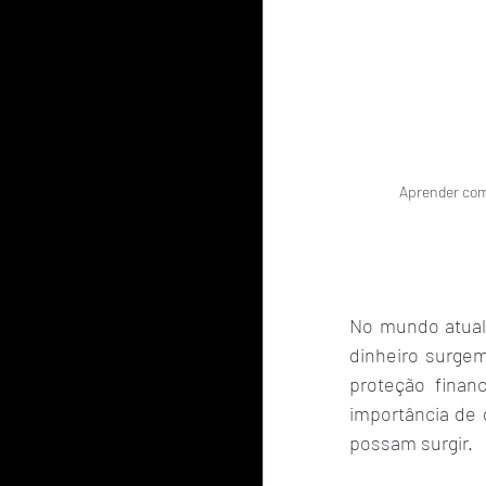
Aprender como
No mundo atual,
dinheiro surgem
proteção finan
importância de 
possam surgir.