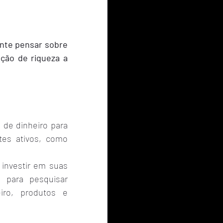
ante pensar sobre 
ção de riqueza a 
 de dinheiro para 
tes ativos, como 
investir em suas 
 para pesquisar 
ro, produtos e 