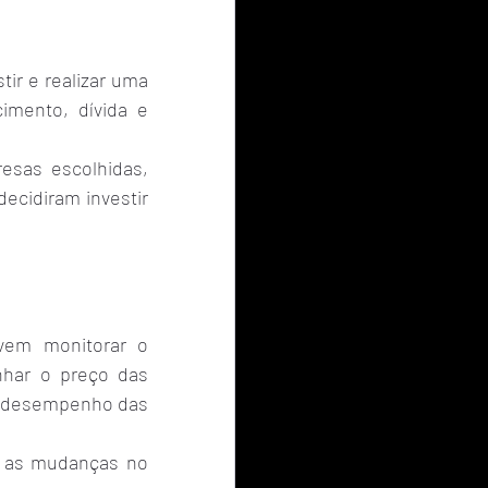
r e realizar uma 
imento, dívida e 
sas escolhidas, 
ecidiram investir 
em monitorar o 
ar o preço das 
o desempenho das 
r as mudanças no 