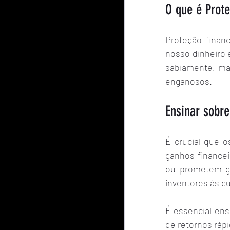
O que é Prote
Proteção financ
nosso dinheiro 
sabiamente, ma
enganosos.
Ensinar sobre
É crucial que 
ganhos financei
ou prometem ga
inventores às cu
É essencial ens
de retornos ráp