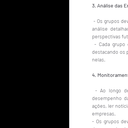
3. Análise das 
 - Os grupos de
análise detalh
perspectivas fut
 - Cada grupo 
destacando os p
nelas.
4. Monitorame
 - Ao longo d
desempenho da
ações, ler notí
empresas.
- Os grupos de