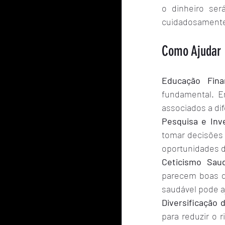
o dinheiro ser
cuidadosamente
Como Ajudar 
Educação Finan
fundamental. E
associados a dif
Pesquisa e Inv
tomar decisões 
oportunidades d
Ceticismo Saud
parecem boas d
saudável pode aj
Diversificação 
para reduzir o 