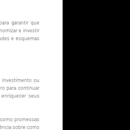
ara garantir que 
omizar e investir 
audes e esquemas 
investimento ou 
ro para continuar 
enriquecer seus 
, como promessas 
rência sobre como 