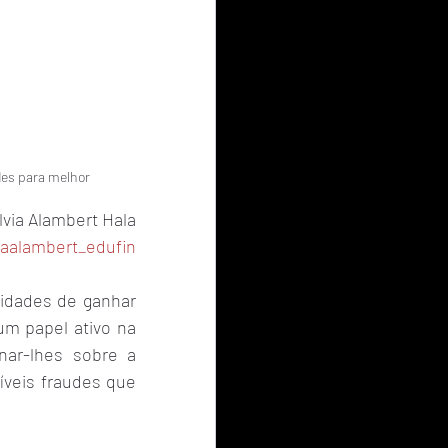
des para melhor
lvia Alambert Hala
iaalambert_edufin
idades de ganhar 
m papel ativo na 
ar-lhes sobre a 
íveis fraudes que 