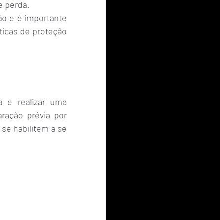
e perda.
o e é importante 
icas de proteção 
 é realizar uma 
ração prévia por 
se habilitem a se 