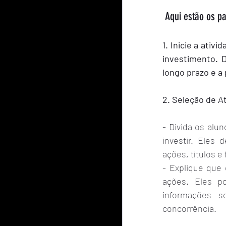
 Aqui estão os pa
1. Inicie a ati
investimento. 
longo prazo e a
2. Seleção de A
- Divida os alu
investir. Eles 
ações, títulos 
- Explique que 
ações. Eles po
informações s
concorrência.