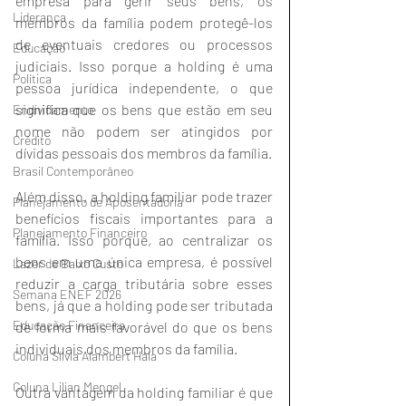
empresa para gerir seus bens, os 
Liderança
membros da família podem protegê-los 
de eventuais credores ou processos 
Educação
judiciais. Isso porque a holding é uma 
Política
pessoa jurídica independente, o que 
significa que os bens que estão em seu 
Endividamento
nome não podem ser atingidos por 
Crédito
dívidas pessoais dos membros da família.
Brasil Contemporâneo
Além disso, a holding familiar pode trazer 
Planejamento de Aposentadoria
benefícios fiscais importantes para a 
Planejamento Financeiro
família. Isso porque, ao centralizar os 
bens em uma única empresa, é possível 
Lazer de Baixo Custo
reduzir a carga tributária sobre esses 
Semana ENEF 2026
bens, já que a holding pode ser tributada 
Educação Financeira
de forma mais favorável do que os bens 
individuais dos membros da família.
Coluna Silvia Alambert Hala
Coluna Lilian Mengel
Outra vantagem da holding familiar é que 