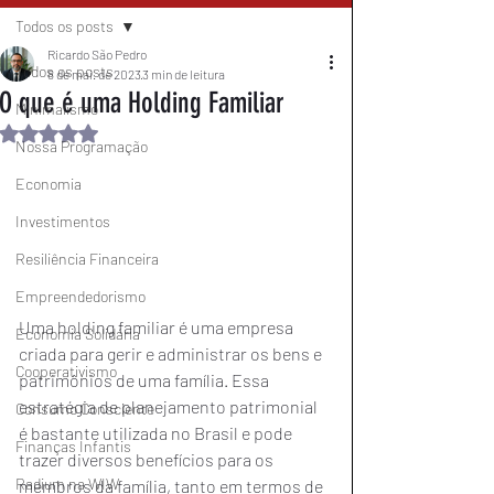
Todos os posts
Ricardo São Pedro
Todos os posts
8 de mai. de 2023
3 min de leitura
O que é uma Holding Familiar
Minimalismo
Avaliado com NaN de 5 estrelas.
Nossa Programação
Economia
Investimentos
Resiliência Financeira
Empreendedorismo
Uma holding familiar é uma empresa 
Economia Solidária
criada para gerir e administrar os bens e 
Cooperativismo
patrimônios de uma família. Essa 
estratégia de planejamento patrimonial 
Consumo Consciente
é bastante utilizada no Brasil e pode 
Finanças Infantis
trazer diversos benefícios para os 
Radium na WIW
membros da família, tanto em termos de 