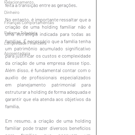
Relacionamento
feita a transição entre as gerações.
Dinheiro
No entanto, é importante ressaltar que a 
Finanças Comportamentais
criação de uma holding familiar não é 
Reforma Tributária
uma estratégia indicada para todas as 
famílias. É necessário que a família tenha 
Longevidade Financeira
um patrimônio acumulado significativo 
Aposentadoria
para justificar os custos e complexidade 
da criação de uma empresa desse tipo. 
Além disso, é fundamental contar com o 
auxílio de profissionais especializados 
em planejamento patrimonial para 
estruturar a holding de forma adequada e 
garantir que ela atenda aos objetivos da 
família.
Em resumo, a criação de uma holding 
familiar pode trazer diversos benefícios 