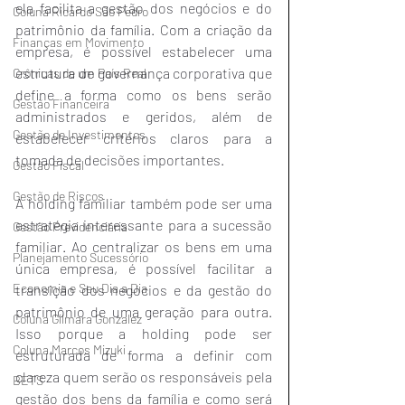
ela facilita a gestão dos negócios e do 
Coluna Ricardo São Pedro
patrimônio da família. Com a criação da 
Finanças em Movimento
empresa, é possível estabelecer uma 
estrutura de governança corporativa que 
Crônicas de um País Real
define a forma como os bens serão 
Gestão Financeira
administrados e geridos, além de 
Gestão de Investimentos
estabelecer critérios claros para a 
tomada de decisões importantes.
Gestão Fiscal
Gestão de Riscos
A holding familiar também pode ser uma 
estratégia interessante para a sucessão 
Gestão Previdenciária
familiar. Ao centralizar os bens em uma 
Planejamento Sucessório
única empresa, é possível facilitar a 
Economia e Seu Dia a Dia
transição dos negócios e da gestão do 
patrimônio de uma geração para outra. 
Coluna Gilmara Gonzalez
Isso porque a holding pode ser 
Coluna Marcos Mizuki
estruturada de forma a definir com 
clareza quem serão os responsáveis pela 
BETS
gestão dos bens da família e como será 