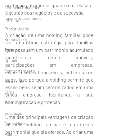
proteção patrimonial quanto em relação 
Financial Education
à gestão dos negócios e da sucessão 
Índices Econômicos
familiar.
Produtividade
A criação de uma holding familiar pode 
Reportagem
ser uma ótima estratégia para famílias 
que possuem um patrimônio acumulado 
Trabalho
significativo, como imóveis, 
Opinião
participações em empresas, 
Comportamento
investimentos financeiros, entre outros 
bens. Isso porque a holding permite que 
Sociedade
esses bens sejam centralizados em uma 
Clima
única empresa, facilitando a sua 
administração e proteção.
Tecnologia
Educação
Uma das principais vantagens da criação 
Curiosidades
de uma holding familiar é a proteção 
patrimonial que ela oferece. Ao criar uma 
Política