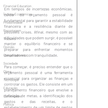
Financial Education
Em tempos de incertezas econômicas, 
Índices Econômicos
cuidar do orçamento pessoal é 
fundamental para garantir a estabilidade 
Produtividade
financeira e a resiliência diante de 
Reportagem
possíveis crises. Afinal, mesmo com as 
dificuldades que podem surgir, é possível 
Trabalho
manter o equilíbrio financeiro e se 
Opinião
preparar para enfrentar momentos 
desafiadores com tranquilidade.
Comportamento
Sociedade
Para começar, é preciso entender que o 
Clima
orçamento pessoal é uma ferramenta 
essencial para organizar as finanças e 
Tecnologia
controlar os gastos. Ele consiste em um 
Educação
planejamento financeiro que envolve a 
definição de metas, a identificação dos 
Curiosidades
gastos e das receitas, e o 
Política
estabelecimento de um limite de gastos 