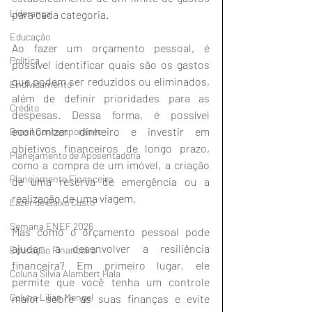
Liderança
para cada categoria.
Educação
Ao fazer um orçamento pessoal, é 
Política
possível identificar quais são os gastos 
que podem ser reduzidos ou eliminados, 
Endividamento
além de definir prioridades para as 
Crédito
despesas. Dessa forma, é possível 
economizar dinheiro e investir em 
Brasil Contemporâneo
objetivos financeiros de longo prazo, 
Planejamento de Aposentadoria
como a compra de um imóvel, a criação 
Planejamento Financeiro
de uma reserva de emergência ou a 
realização de uma viagem.
Lazer de Baixo Custo
Semana ENEF 2026
Mas como o orçamento pessoal pode 
ajudar a desenvolver a resiliência 
Educação Financeira
financeira? Em primeiro lugar, ele 
Coluna Silvia Alambert Hala
permite que você tenha um controle 
Coluna Lilian Mengel
maior sobre as suas finanças e evite 