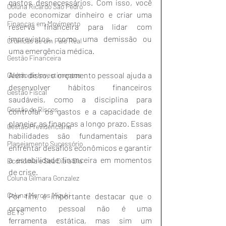
gastos desnecessários. Com isso, você 
Coluna Ricardo São Pedro
pode economizar dinheiro e criar uma 
Finanças em Movimento
reserva financeira para lidar com 
imprevistos, como uma demissão ou 
Crônicas de um País Real
uma emergência médica.
Gestão Financeira
Além disso, o orçamento pessoal ajuda a 
Gestão de Investimentos
desenvolver hábitos financeiros 
Gestão Fiscal
saudáveis, como a disciplina para 
Gestão de Riscos
controlar os gastos e a capacidade de 
planejar as finanças a longo prazo. Essas 
Gestão Previdenciária
habilidades são fundamentais para 
Planejamento Sucessório
enfrentar desafios econômicos e garantir 
a estabilidade financeira em momentos 
Economia e Seu Dia a Dia
de crise.
Coluna Gilmara Gonzalez
Coluna Marcos Mizuki
Por fim, é importante destacar que o 
orçamento pessoal não é uma 
BETS
ferramenta estática, mas sim um 