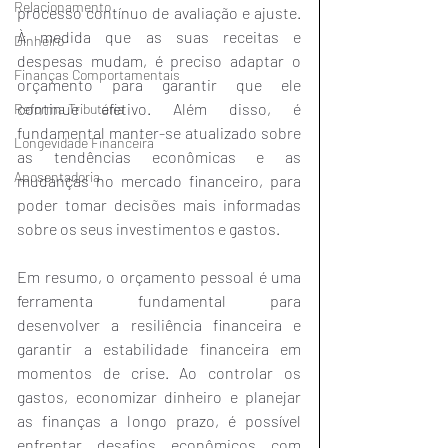
Relacionamento
processo contínuo de avaliação e ajuste. 
À medida que as suas receitas e 
Dinheiro
despesas mudam, é preciso adaptar o 
Finanças Comportamentais
orçamento para garantir que ele 
continue efetivo. Além disso, é 
Reforma Tributária
fundamental manter-se atualizado sobre 
Longevidade Financeira
as tendências econômicas e as 
Aposentadoria
mudanças no mercado financeiro, para 
poder tomar decisões mais informadas 
sobre os seus investimentos e gastos.
Em resumo, o orçamento pessoal é uma 
ferramenta fundamental para 
desenvolver a resiliência financeira e 
garantir a estabilidade financeira em 
momentos de crise. Ao controlar os 
gastos, economizar dinheiro e planejar 
as finanças a longo prazo, é possível 
enfrentar desafios econômicos com 