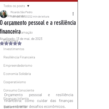
Todos os posts
Ricardo São Pedro
Todos os posts
1 de mai. de 2023
2 min de leitura
O orçamento pessoal e a resiliência
Minimalismo
financeira
Nossa Programação
Atualizado:
13 de mai. de 2023
Economia
Avaliado com NaN de 5 estrelas.
Investimentos
Resiliência Financeira
Empreendedorismo
Economia Solidária
Cooperativismo
Consumo Consciente
Orçamento pessoal e resiliência 
Finanças Infantis
financeira: como cuidar das finanças 
para enfrentar desafios econômicos.
Radium na WIW