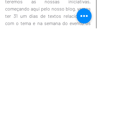
teremos as nossas iniciativas, 
começando aqui pelo nosso blog, vamos 
ter 31 um dias de textos relacionados 
com o tema e na semana do evento os 
nossos programas, em versão estendida, 
irão também tratar do referido assunto. 
Vamos fazer a Educação Financeira 
acontecer em nossa vida!
Resiliência Financeira
Posts recentes
Ver tudo