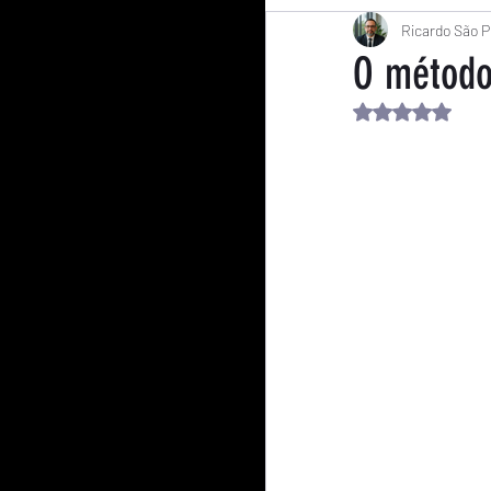
Resiliência Financeir
Ricardo São P
O método
Avaliado co
Consumo Conscient
Índices Econômicos
Comportamento
Política
Lideranç
Brasil Contemporâne