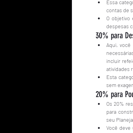
Essa catego
contas de s
O objetivo
despesas cr
30% para Des
Aqui, você
necessária
incluir ref
atividades 
Esta catego
sem exager
20% para Pou
Os 20% res
para constr
seu Planej
Você deve u