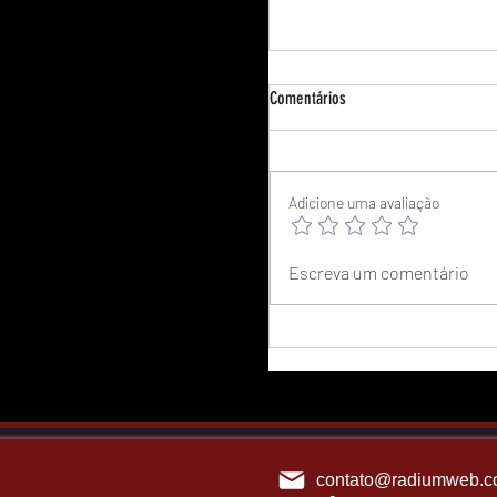
Comentários
Adicione uma avaliação
Como nasce a prosperidade?
Escreva um comentário
contato@radiumweb.c