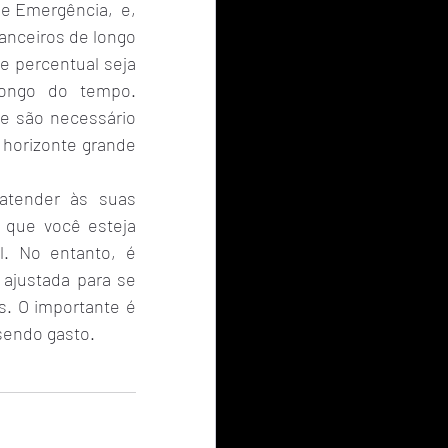
e Emergência,  e, 
anceiros de longo 
e percentual seja 
ongo do tempo. 
e são necessário 
horizonte grande 
atender às suas 
 que você esteja 
. No entanto, é 
ajustada para se 
. O importante é 
sendo gasto.