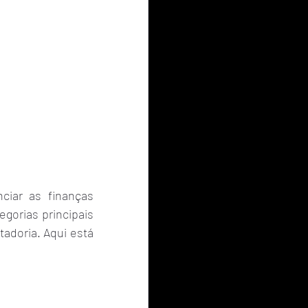
iar as finanças 
orias principais 
doria. Aqui está 