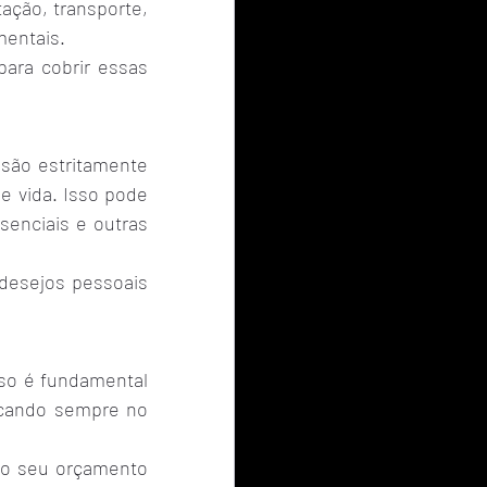
ção, transporte, 
mentais.
ara cobrir essas 
ão estritamente 
 vida. Isso pode 
enciais e outras 
desejos pessoais 
so é fundamental 
icando sempre no 
do seu orçamento 