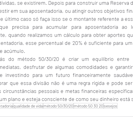
dívidas, se existirem. Depois para construir uma Reserva d
vestir em sua aposentadoria, ou atingir outros objetivos fin
e último caso só faça isso se o montante referente a ess
que precisa para acumular para aposentadoria ao l
e, quando realizamos um cálculo para obter aportes qu
entadoria, esse percentual de 20% é suficiente para um 
e acúmulo.
rás do método 50/30/20 é criar um equilíbrio entre 
mediatas, desfrutar de algumas comodidades e garantir
 investindo para um futuro financeiramente saudável
rar que essa divisão não é uma regra rígida e pode ser 
 circunstâncias pessoais e metas financeiras específicas
um plano e esteja consciente de como seu dinheiro está 
tadoria
qualidade de vida
método 50/30/20
método 50 30 20
sesejos