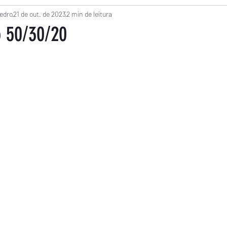
a
edro
21 de out. de 2023
Empreendedorismo
2 min de leitura
Economia Solidária
Co
 50/30/20
m NaN de 5 estrelas.
e
Finanças Infantis
Radium na WIW
Financia
Produtividade
Reportagem
Trabalho
Opi
Sociedade
Clima
Tecnologia
Educação
a
Educação
Política
Endividamento
Cré
o