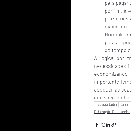
para pagar 
por fim, in
prazo, ness
maior do 
Normalment
para a apos
de tempo d
A lógica por t
necessidades i
economizando e
importante lemb
adequar às suas
que você tenha 
necessidades
aposen
Educação Financeira