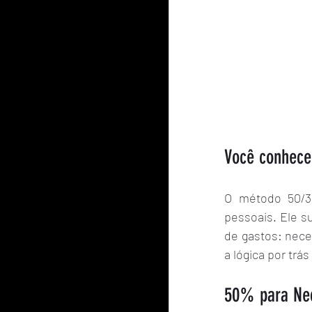
Você conhece
O método 50/30
pessoais. Ele s
de gastos: nece
a lógica por trá
50% para Nec