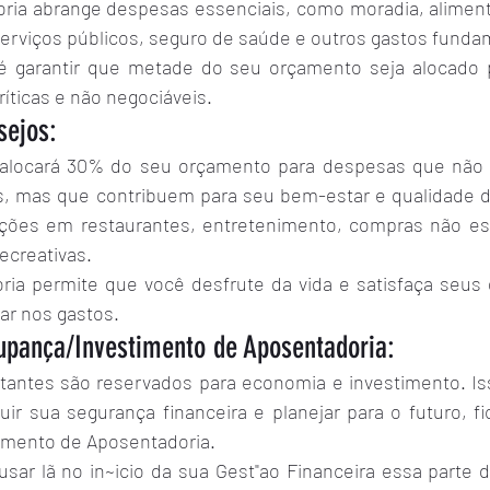
ria abrange despesas essenciais, como moradia, alimenta
erviços públicos, seguro de saúde e outros gastos funda
 é garantir que metade do seu orçamento seja alocado p
íticas e não negociáveis.
ejos:
 alocará 30% do seu orçamento para despesas que não s
s, mas que contribuem para seu bem-estar e qualidade de
eições em restaurantes, entretenimento, compras não ess
recreativas.
ria permite que você desfrute da vida e satisfaça seus 
ar nos gastos.
pança/Investimento de Aposentadoria:
tantes são reservados para economia e investimento. Is
uir sua segurança financeira e planejar para o futuro, f
amento de Aposentadoria.
sar lã no in~icio da sua Gest"ao Financeira essa parte 