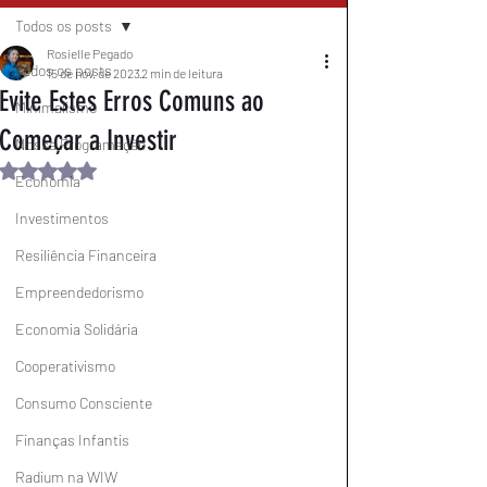
Todos os posts
Rosielle Pegado
Todos os posts
15 de nov. de 2023
2 min de leitura
Evite Estes Erros Comuns ao
Minimalismo
Começar a Investir
Nossa Programação
Avaliado com NaN de 5 estrelas.
Economia
Investimentos
Resiliência Financeira
Empreendedorismo
Economia Solidária
Cooperativismo
Consumo Consciente
Finanças Infantis
Radium na WIW