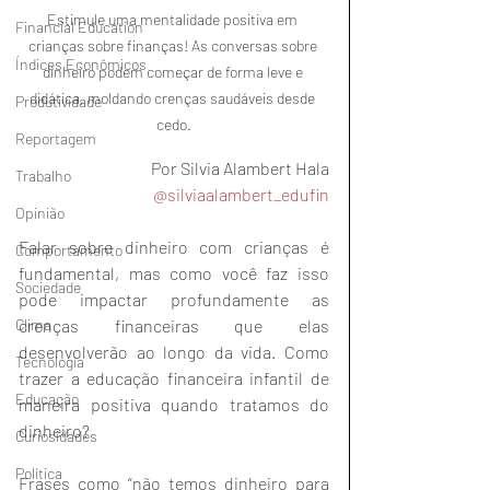
Estimule uma mentalidade positiva em 
Financial Education
crianças sobre finanças! As conversas sobre 
Índices Econômicos
dinheiro podem começar de forma leve e 
didática, moldando crenças saudáveis desde 
Produtividade
cedo.
Reportagem
Por Silvia Alambert Hala
Trabalho
@silviaalambert_edufin
Opinião
Falar sobre dinheiro com crianças é 
Comportamento
fundamental, mas como você faz isso 
Sociedade
pode impactar profundamente as 
crenças financeiras que elas 
Clima
desenvolverão ao longo da vida. Como 
Tecnologia
trazer a educação financeira infantil de 
Educação
maneira positiva quando tratamos do 
dinheiro?
Curiosidades
Política
Frases como “não temos dinheiro para 