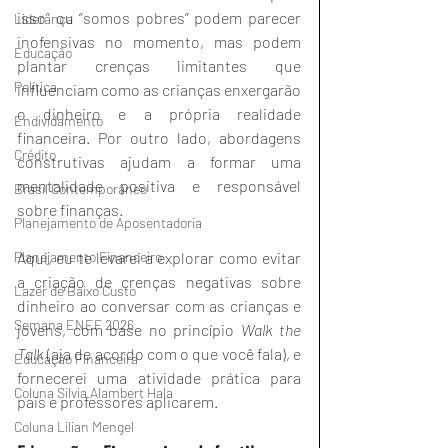
isso” ou “somos pobres” podem parecer 
Liderança
inofensivas no momento, mas podem 
Educação
plantar crenças limitantes que 
Política
influenciam como as crianças enxergarão 
o dinheiro e a própria realidade 
Endividamento
financeira. Por outro lado, abordagens 
Crédito
construtivas ajudam a formar uma 
mentalidade positiva e responsável 
Brasil Contemporâneo
sobre finanças.
Planejamento de Aposentadoria
Aqui, eu te levarei a explorar como evitar 
Planejamento Financeiro
a criação de crenças negativas sobre 
Lazer de Baixo Custo
dinheiro ao conversar com as crianças e 
Semana ENEF 2026
jovens, com base no princípio 
Walk the 
Talk
 (aja de acordo com o que você fala), e 
Educação Financeira
fornecerei uma atividade prática para 
Coluna Silvia Alambert Hala
pais e professores aplicarem.
Coluna Lilian Mengel