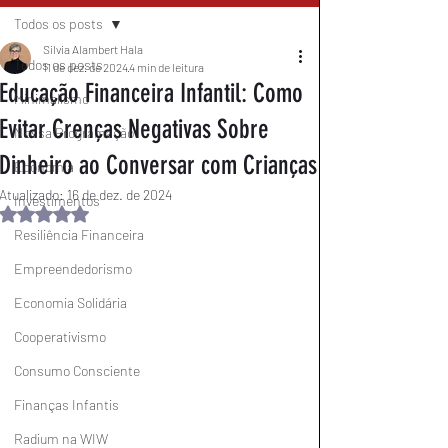
Todos os posts
Silvia Alambert Hala
Todos os posts
11 de dez. de 2024
4 min de leitura
Educação Financeira Infantil: Como
Minimalismo
Evitar Crenças Negativas Sobre
Nossa Programação
Dinheiro ao Conversar com Crianças
Economia
Atualizado:
16 de dez. de 2024
Investimentos
Avaliado com NaN de 5 estrelas.
Resiliência Financeira
Empreendedorismo
Economia Solidária
Cooperativismo
Consumo Consciente
Finanças Infantis
Radium na WIW