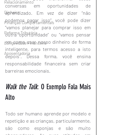
Relacionamento
conversas em oportunidades de 
Dinheiro
aprendizado. Em vez de dizer “não 
podemos pagar isso”, você pode dizer 
Finanças Comportamentais
“vamos planejar para comprar isso em 
Reforma Tributária
outra oportunidade” ou “vamos pensar 
em como usar nosso dinheiro de forma 
Longevidade Financeira
inteligente, para termos acesso a isto 
Aposentadoria
depois”. Dessa forma, você ensina 
responsabilidade financeira sem criar 
barreiras emocionais.
Walk the Talk
: O Exemplo Fala Mais 
Alto
Todo ser humano aprende por modelo e 
repetição e as crianças, particularmente, 
são como esponjas e são muito 