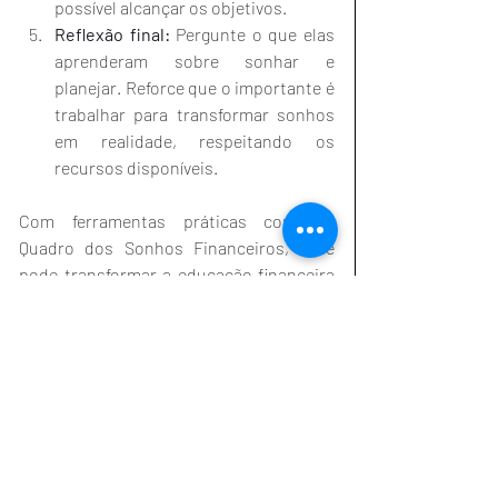
possível alcançar os objetivos.
Reflexão final:
 Pergunte o que elas 
aprenderam sobre sonhar e 
planejar. Reforce que o importante é 
trabalhar para transformar sonhos 
em realidade, respeitando os 
recursos disponíveis.
Com ferramentas práticas como o 
Quadro dos Sonhos Financeiros, você 
pode transformar a educação financeira 
em um processo divertido e inspirador. 
Afinal, o que você ensina hoje impactará 
a forma como elas lidarão com o dinheiro 
por toda a vida.
________________________________________
______________________________________
Silvia Alambert Hala é mãe, 
empreendedora educacional, cofundadora 