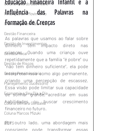
Educação Financeira Infantil e a 
Coluna Ricardo São Pedro
Influência das Palavras na 
Finanças em Movimento
Formação de Crenças
Crônicas de um País Real
Gestão Financeira
As palavras que usamos ao falar sobre 
Gestão de Investimentos
dinheiro têm impacto direto nas 
crianças. Quando uma criança ouve 
Gestão Fiscal
repetidamente que a família “é pobre” ou 
Gestão de Riscos
“não tem dinheiro suficiente”, ela pode 
interpretar isso como algo permanente, 
Gestão Previdenciária
criando uma percepção de escassez. 
Planejamento Sucessório
Essa visão pode limitar sua capacidade 
Economia e Seu Dia a Dia
de sonhar grande, acreditar em suas 
habilidades ou buscar crescimento 
Coluna Gilmara Gonzalez
financeiro no futuro.
Coluna Marcos Mizuki
Por outro lado, uma abordagem mais 
BETS
consciente pode transformar essas 