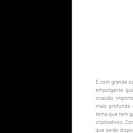
É com grande sa
empolgante qu
ocasião import
mais profunda 
tema que tem ga
criptoativos. C
que serão dispo