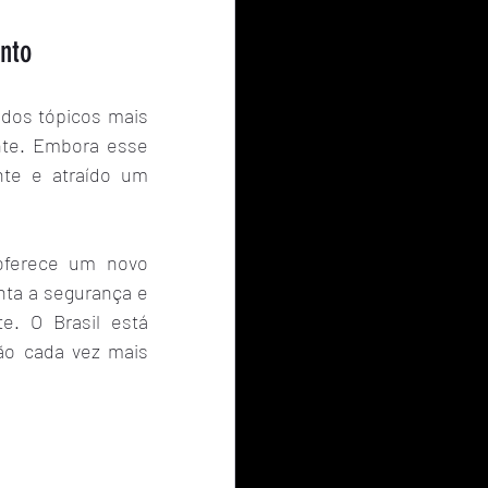
nto
dos tópicos mais 
nte. Embora esse 
te e atraído um 
oferece um novo 
nta a segurança e 
e. O Brasil está 
ão cada vez mais 