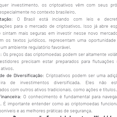
er investimento, os criptoativos vêm com seus próp
especialmente no contexto brasileiro.
tação
: O Brasil está inciando com leis e decre
ações para o mercado de criptoativos. Isso já abre es
 sintam mais seguras em investir nesse novo mercado, 
om os textos jurídicos, representam uma oportunidade 
um ambiente regulatório favorável.
e
: Os preços das criptomoedas podem ser altamente volátei
estidores precisam estar preparados para flutuações si
 ativos.
de de Diversificação
: Criptoativos podem ser uma adiçã
ira de investimentos diversificada. Eles não est
ados com outros ativos tradicionais, como ações e títulos.
inanceira
: O conhecimento é fundamental para navega
os. É importante entender como as criptomoedas funciona
oníveis e as melhores práticas de segurança.