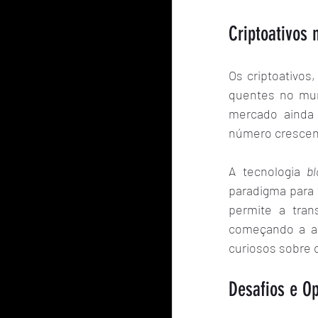
Criptoativos
Os criptoativos
quentes no mun
mercado ainda 
número crescent
A tecnologia 
b
paradigma para 
permite a trans
começando a abr
curiosos sobre 
Desafios e Op