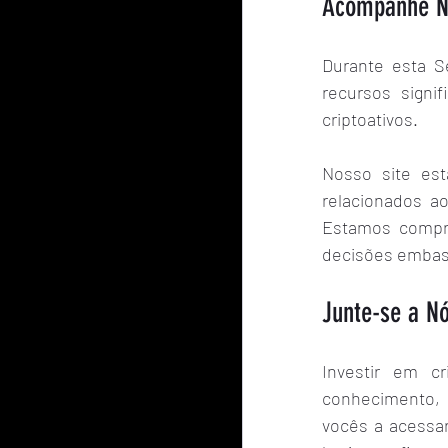
Acompanhe No
Durante esta S
recursos signi
criptoativos.
Nosso site est
relacionados a
Estamos compro
decisões embas
Junte-se a N
Investir em c
conhecimento, c
vocês a acessar