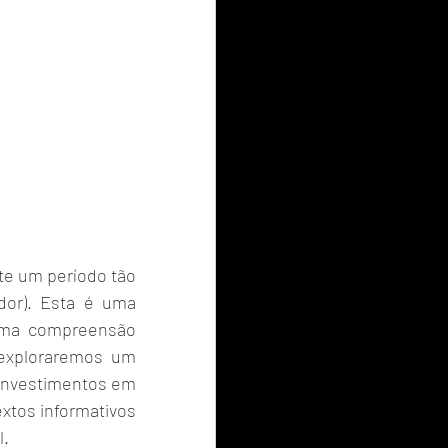
e um período tão 
dor). Esta é uma 
uma compreensão 
exploraremos um 
investimentos em 
tos informativos 
l.