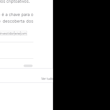
os criptoativos.
é a chave para o 
 descoberta dos 
investidor
wiw
cvm
Ver tudo