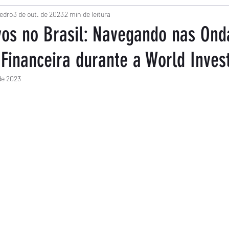
a
edro
3 de out. de 2023
Empreendedorismo
2 min de leitura
Economia Solidária
Co
vos no Brasil: Navegando nas Ond
Financeira durante a World Inves
e
Finanças Infantis
Radium na WIW
Financia
 de 2023
m NaN de 5 estrelas.
Produtividade
Reportagem
Trabalho
Opi
Sociedade
Clima
Tecnologia
Educação
a
Educação
Política
Endividamento
Cré
o