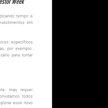
estor Week
dicando tempo e 
investimentos em 
icos específicos 
s, por exemplo. 
ário para tomar 
te, mas requer 
convidamos todos 
xplorar esse novo 