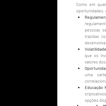
Como em qualqu
oportunidades, 
Regulamen
regulament
pessoas se
trazidas c
desenvolva 
Volatilidad
que os inv
valores dos
Oportunida
uma carte
correlacion
Educação F
criptoativ
opções disp