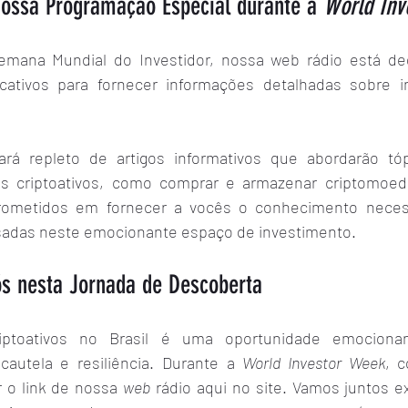
ssa Programação Especial durante a 
World Inv
emana Mundial do Investidor, nossa web rádio está de
ficativos para fornecer informações detalhadas sobre 
ará repleto de artigos informativos que abordarão tóp
os criptoativos, como comprar e armazenar criptomoeda
metidos em fornecer a vocês o conhecimento necess
adas neste emocionante espaço de investimento.
ós nesta Jornada de Descoberta
riptoativos no Brasil é uma oportunidade emocionan
autela e resiliência. Durante a 
World Investor Week
, 
 o link de nossa 
web
 rádio aqui no site. Vamos juntos e