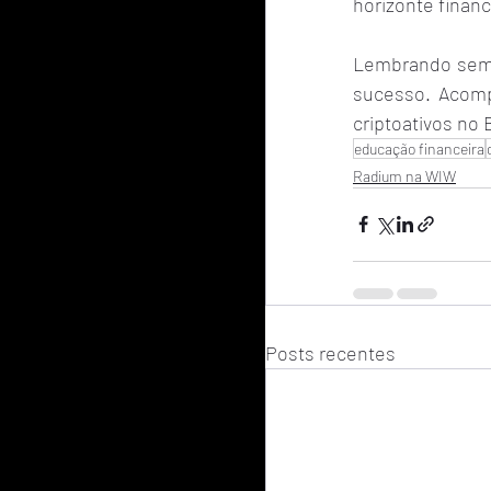
horizonte finan
Lembrando semp
sucesso. Acomp
criptoativos no B
educação financeira
Radium na WIW
Posts recentes