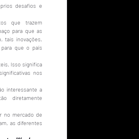
rios desafios e 
tos que trazem 
paço para que as 
tais inovações, 
para que o país 
s. Isso significa 
gnificativas nos 
o interessante a 
ão diretamente 
r no mercado de 
m, as diferentes 