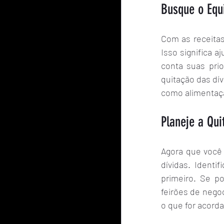
Busque o Equ
Com as receitas
Isso significa 
conta suas pri
quitação das dí
como alimentaç
Planeje a Qui
Agora que você 
dívidas. Identi
primeiro. Se p
feirões de nego
o que for acord