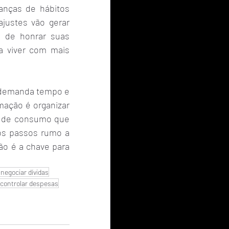
nças de hábitos 
justes vão gerar 
 de honrar suas 
a viver com mais 
e demanda tempo e 
mação é organizar 
s de consumo que 
s passos rumo a 
ão é a chave para 
negociar dívidas
controlar despesas