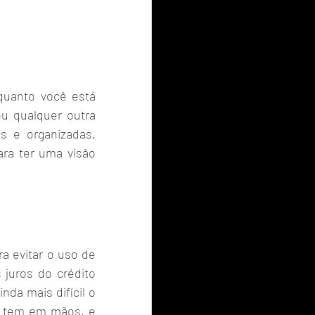
uanto você está 
 qualquer outra 
s e organizadas. 
ra ter uma visão 
 evitar o uso de 
juros do crédito 
da mais difícil o 
ê tem em mãos, e 