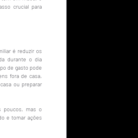
sso crucial para 
iar é reduzir os 
da durante o dia 
po de gasto pode 
ns fora de casa, 
casa ou preparar 
s poucos, mas o 
do e tomar ações 