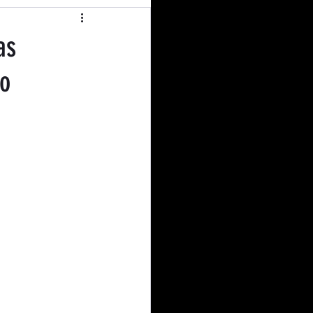
operativismo
as
ão
l Education
nião
Curiosidades
dito