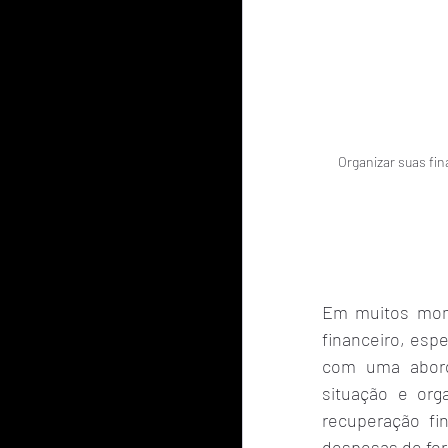
Organizar suas fin
Em muitos mome
financeiro, esp
com uma aborda
situação e org
recuperação fi
despesas de for