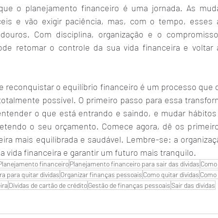
ue o planejamento financeiro é uma jornada. As muda
eis e vão exigir paciência, mas, com o tempo, esses a
adouros. Com disciplina, organização e o compromisso
ode retomar o controle da sua vida financeira e voltar 
s e reconquistar o equilíbrio financeiro é um processo qu
totalmente possível. O primeiro passo para essa transfor
entender o que está entrando e saindo, e mudar hábito
tendo o seu orçamento. Comece agora, dê os primeiro
eira mais equilibrada e saudável. Lembre-se: a organizaç
a vida financeira e garantir um futuro mais tranquilo.
Planejamento financeiro
Planejamento financeiro para sair das dívidas
Como 
a para quitar dívidas
Organizar finanças pessoais
Como quitar dívidas
Como 
ira
Dívidas de cartão de crédito
Gestão de finanças pessoais
Sair das dívidas