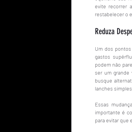
evite recorrer
restabelecer o e
Reduza Despe
Um dos pontos m
gastos supérfl
podem não pare
ser um grande v
busque alternat
lanches simples
Essas mudanças
importante é co
para evitar que