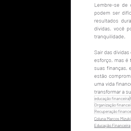
Lembre-se de q
podem ser difíc
resultados dur
dívidas, você p
tranquilidade.
Sair das dívida
esforço, mas é 
suas finanças, 
estão comprome
uma vida financ
transformar a su
educação financeira
Organização financeir
Recuperação finance
Coluna Marcos Mizuki
Educação Financeira