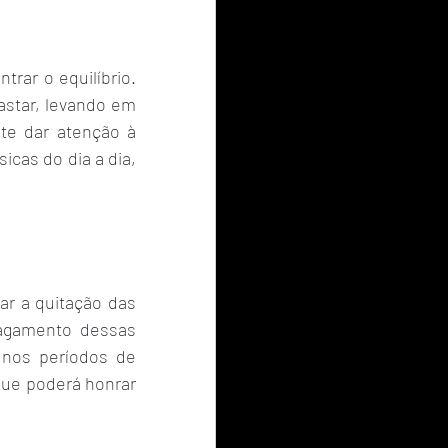
ar o equilíbrio. 
star, levando em 
te dar atenção à 
cas do dia a dia, 
r a quitação das 
pagamento dessas 
 nos períodos de 
que poderá honrar 