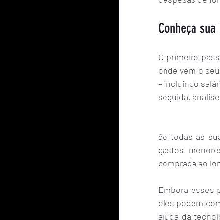
Conheça sua 
O primeiro pass
onde vem o seu d
– incluindo salá
seguida, analis
ão todas as sua
gastos menores
comprada ao lon
Embora esses p
eles podem comp
ajuda da tecnol