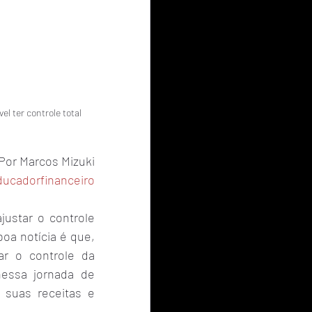
 ter controle total 
Por Marcos Mizuki
ucadorfinanceiro
star o controle 
a notícia é que, 
r o controle da 
essa jornada de 
suas receitas e 