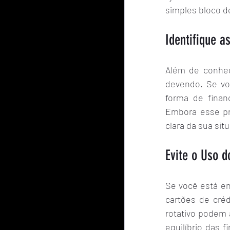
simples bloco d
Identifique a
Além de conhec
devendo. Se vo
forma de finan
Embora esse pr
clara da sua sit
Evite o Uso d
Se você está en
cartões de créd
rotativo podem 
equilíbrio das 