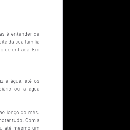
as é entender de 
ta da sua família 
po de entrada. Em 
z e água, até os 
iário ou a água 
o longo do mês, 
otar tudo. Com a 
 ou até mesmo um 