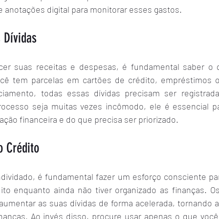
e anotações digital para monitorar esses gastos.
s Dívidas
er suas receitas e despesas, é fundamental saber o q
cê tem parcelas em cartões de crédito, empréstimos ou
ciamento, todas essas dívidas precisam ser registrada
ocesso seja muitas vezes incômodo, ele é essencial pa
uação financeira e do que precisa ser priorizado.
o Crédito
dividado, é fundamental fazer um esforço consciente para
ito enquanto ainda não tiver organizado as finanças. Os 
aumentar as suas dívidas de forma acelerada, tornando ain
finanças. Ao invés disso, procure usar apenas o que voc