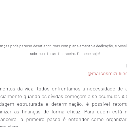
anças pode parecer desafiador, mas com planejamento e dedicação, é possível
sobre seu futuro financeiro. Comece hoje!
@marcosmizukied
ntos da vida, todos enfrentamos a necessidade de aju
ecialmente quando as dívidas começam a se acumular. A bo
gem estruturada e determinação, é possível retoma
anizar as finanças de forma eficaz. Para quem está n
nanceira, o primeiro passo é entender como organizar 
ma clara.