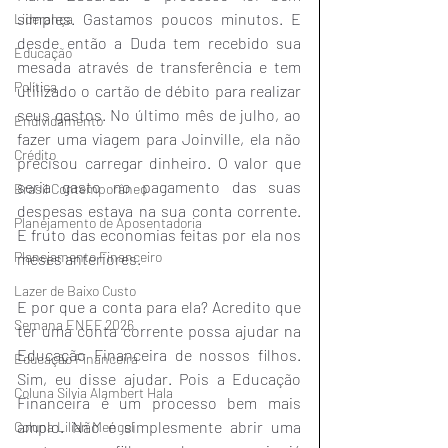
simples. Gastamos poucos minutos. E 
Liderança
desde então a Duda tem recebido sua 
Educação
mesada através de transferência e tem 
Política
utilizado o cartão de débito para realizar 
seus gastos. No último mês de julho, ao 
Endividamento
fazer uma viagem para Joinville, ela não 
Crédito
precisou carregar dinheiro. O valor que 
seria gasto no pagamento das suas 
Brasil Contemporâneo
despesas estava na sua conta corrente. 
Planejamento de Aposentadoria
E fruto das economias feitas por ela nos 
Planejamento Financeiro
meses anteriores.
Lazer de Baixo Custo
E por que a conta para ela? Acredito que 
Semana ENEF 2026
ter uma conta corrente possa ajudar na 
Educação Financeira de nossos filhos. 
Educação Financeira
Sim, eu disse ajudar. Pois a Educação 
Coluna Silvia Alambert Hala
Financeira é um processo bem mais 
amplo. Não é simplesmente abrir uma 
Coluna Lilian Mengel