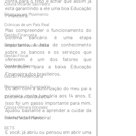
conta para o filho e achar que assim já 
Coluna Ricardo São Pedro
está garantindo a ele uma boa Educação 
Finanças em Movimento
Financeira.
Crônicas de um País Real
Mas compreender o funcionamento do 
Gestão Financeira
sistema bancário é uma etapa 
importante. A falta de conhecimento 
Gestão de Investimentos
sobre os bancos e os serviços que 
Gestão Fiscal
oferecem é um dos fatores que 
Gestão de Riscos
contribuem para a baixa Educação 
Financeira dos brasileiros.
Gestão Previdenciária
Planejamento Sucessório
Eu abri com a autorização do meu pai a 
primeira conta bancária aos 14 anos. E 
Economia e Seu Dia a Dia
isso foi um passo importante para mim. 
Coluna Gilmara Gonzalez
Ajudou bastante a aprender a cuidar da 
minha vida financeira!
Coluna Marcos Mizuki
BETS
E você, já abriu ou pensou em abrir uma 