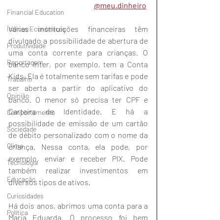
@meu.dinheiro
Financial Education
Várias instituições financeiras têm 
Índices Econômicos
divulgado a possibilidade de abertura de 
Produtividade
uma conta corrente para crianças. O 
Reportagem
banco Inter, por exemplo, tem a Conta 
Kids. Ela é totalmente sem tarifas e pode 
Trabalho
ser aberta a partir do aplicativo do 
Opinião
banco. O menor só precisa ter CPF e 
Carteira de Identidade. E há a 
Comportamento
possibilidade de emissão de um cartão 
Sociedade
de débito personalizado com o nome da 
Clima
criança. Nessa conta, ela pode, por 
exemplo, enviar e receber PIX. Pode 
Tecnologia
também realizar investimentos em 
Educação
diversos tipos de ativos.
Curiosidades
Há dois anos, abrimos uma conta para a 
Política
Maria Eduarda. O processo foi bem 