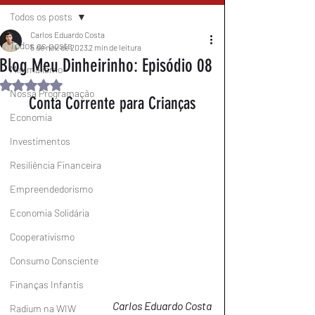
Todos os posts
Carlos Eduardo Costa
Todos os posts
5 de nov. de 2023
2 min de leitura
Blog Meu Dinheirinho: Episódio 08
Minimalismo
Avaliado com NaN de 5 estrelas.
Nossa Programação
Conta Corrente para Crianças
Economia
Investimentos
Resiliência Financeira
Empreendedorismo
Economia Solidária
Cooperativismo
Consumo Consciente
Finanças Infantis
Carlos Eduardo Costa
Radium na WIW