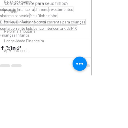
Relacionamento
conta corrente para seus filhos?
educação financeira
dinheiro
investimentos
Dinheiro
sistema bancário
Meu Dinheirinho
Finanças Comportamentais
Blog Meu Dinheirinho
conta corrente para crianças
conta corrente kids
banco inter
conta kids
PIX
Reforma Tributária
Finanças Infantis
Longevidade Financeira
Aposentadoria
Posts recentes
Ver tudo