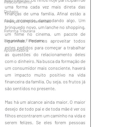
Relacionamento
uma forma cada vez mais direta das 
Dinheiro
finanças de uma família. Afinal estão a 
todo momento demandando algo. Um 
Finanças Comportamentais
brinquedo novo, um lanche no shopping, 
Reforma Tributária
um filme no cinema, um pacote de 
Longevidade Financeira
figurinhas. Podemos aproveitar todos 
estes pedidos para começar a trabalhar 
Aposentadoria
as questões do relacionamento deles 
com o dinheiro. Na busca da formação de 
um consumidor mais consciente, haverá 
um impacto muito positivo na vida 
financeira da família. Ou seja, os frutos já 
são sentidos no presente.
Mas há um alcance ainda maior. O maior 
desejo de todo pai e de toda mãe é ver os 
filhos encontrarem um caminho na vida e 
serem felizes. Se eles forem pessoas 