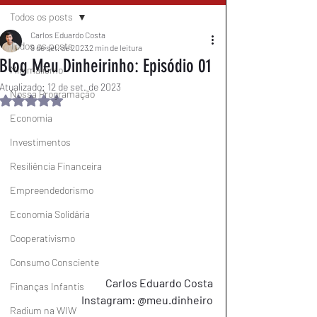
Todos os posts
Carlos Eduardo Costa
Todos os posts
9 de set. de 2023
2 min de leitura
Blog Meu Dinheirinho: Episódio 01
Minimalismo
Atualizado:
12 de set. de 2023
Nossa Programação
Avaliado com NaN de 5 estrelas.
Economia
Investimentos
Resiliência Financeira
Empreendedorismo
Economia Solidária
Cooperativismo
Consumo Consciente
Carlos Eduardo Costa
Finanças Infantis
Instagram: @meu.dinheiro
Radium na WIW