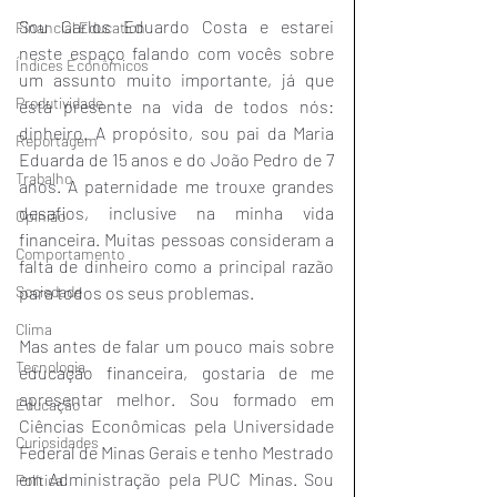
Sou Carlos Eduardo Costa e estarei 
Financial Education
neste espaço falando com vocês sobre 
Índices Econômicos
um assunto muito importante, já que 
Produtividade
está presente na vida de todos nós: 
dinheiro. A propósito, sou pai da Maria 
Reportagem
Eduarda de 15 anos e do João Pedro de 7 
Trabalho
anos. A paternidade me trouxe grandes 
desafios, inclusive na minha vida 
Opinião
financeira. Muitas pessoas consideram a 
Comportamento
falta de dinheiro como a principal razão 
Sociedade
para todos os seus problemas. 
Clima
Mas antes de falar um pouco mais sobre 
Tecnologia
educação financeira, gostaria de me 
apresentar melhor. Sou formado em 
Educação
Ciências Econômicas pela Universidade 
Curiosidades
Federal de Minas Gerais e tenho Mestrado 
em Administração pela PUC Minas. Sou 
Política