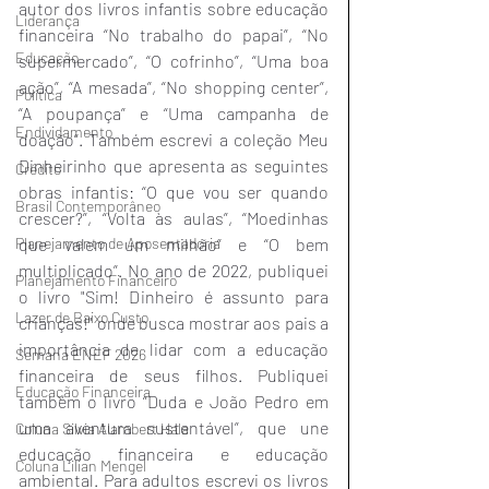
autor dos livros infantis sobre educação 
Liderança
financeira “No trabalho do papai”, “No 
Educação
supermercado”, “O cofrinho”, “Uma boa 
ação”, “A mesada”, “No shopping center”, 
Política
“A poupança” e “Uma campanha de 
Endividamento
doação”. Também escrevi a coleção Meu 
Dinheirinho que apresenta as seguintes 
Crédito
obras infantis: “O que vou ser quando 
Brasil Contemporâneo
crescer?”, “Volta às aulas”, “Moedinhas 
Planejamento de Aposentadoria
que valem um milhão” e “O bem 
multiplicado”. No ano de 2022, publiquei 
Planejamento Financeiro
o livro "Sim! Dinheiro é assunto para 
Lazer de Baixo Custo
crianças!" onde busca mostrar aos pais a 
importância de lidar com a educação 
Semana ENEF 2026
financeira de seus filhos. Publiquei 
Educação Financeira
também o livro “Duda e João Pedro em 
uma aventura sustentável”, que une 
Coluna Silvia Alambert Hala
educação financeira e educação 
Coluna Lilian Mengel
ambiental. Para adultos escrevi os livros 