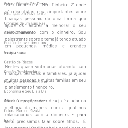
Coluna Ricardo São Pedro
“Meu Dinheiro” e “Meu Dinheiro 2” onde 
são discutidos temas importantes sobre 
Finanças em Movimento
finanças pessoais de uma forma que 
Crônicas de um País Real
ajude os leitores a melhorar o seu 
relacionamento com o dinheiro. Sou 
Gestão Financeira
palestrante sobre o tema já tendo atuado 
Gestão de Investimentos
em pequenas, médias e grandes 
Gestão Fiscal
empresas. 
Gestão de Riscos
Nestes quase vinte anos atuando com 
Gestão Previdenciária
finanças pessoais e familiares, já ajudei 
muitas pessoas e muitas famílias em seu 
Planejamento Sucessório
planejamento financeiro.
Economia e Seu Dia a Dia
Neste espaço, nosso desejo é ajudar na 
Coluna Gilmara Gonzalez
melhoria da maneira com a qual nos 
Coluna Marcos Mizuki
relacionamos com o dinheiro. E para 
BETS
isso, precisamos falar sobre filhos.  É 
isso mesmo! Os filhos hoje participam de 