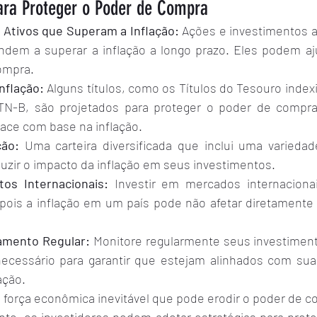
para Proteger o Poder de Compra
 Ativos que Superam a Inflação:
 Ações e investimentos a
ndem a superar a inflação a longo prazo. Eles podem aju
ompra.
Inflação:
 Alguns títulos, como os Títulos do Tesouro indexid
N-B, são projetados para proteger o poder de compra,
face com base na inflação.
ção:
 Uma carteira diversificada que inclui uma variedad
duzir o impacto da inflação em seus investimentos.
tos Internacionais:
 Investir em mercados internaciona
 pois a inflação em um país pode não afetar diretamente 
mento Regular:
 Monitore regularmente seus investimento
ecessário para garantir que estejam alinhados com sua
ação.
a força econômica inevitável que pode erodir o poder de c