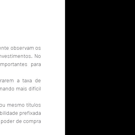
ente observam os 
nvestimentos. No 
mportantes para 
rarem a taxa de 
ando mais difícil 
ou mesmo títulos 
ilidade prefixada 
 poder de compra 