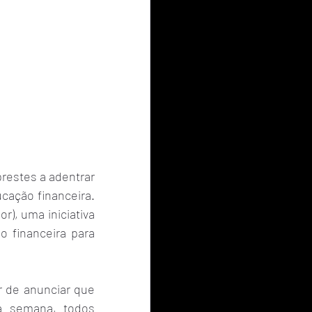
estes a adentrar 
ação financeira. 
), uma iniciativa 
 financeira para 
r de anunciar que 
 semana, todos 