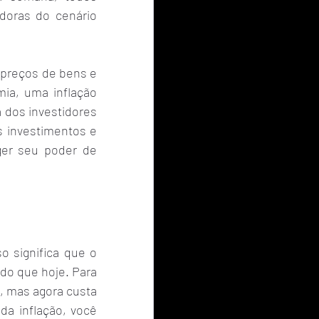
doras do cenário 
preços de bens e 
ia, uma inflação 
 dos investidores 
 investimentos e 
er seu poder de 
 significa que o 
o que hoje. Para 
, mas agora custa 
a inflação, você 