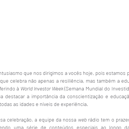
tusiasmo que nos dirigimos a vocês hoje, pois estamos pr
ue celebra não apenas a resiliência, mas também a educ
erindo à 
World Investor Week
 (Semana Mundial do Investidor
a destacar a importância da conscientização e educação
todas as idades e níveis de experiência.
sa celebração, a equipe da nossa 
web
 rádio tem o praze
zendo uma série de conteúdos especiais ao longo da