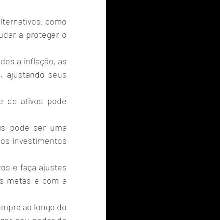
lternativos, como 
dar a proteger o 
os a inflação, as 
 ajustando seus 
e de ativos pode 
is pode ser uma 
os investimentos 
s e faça ajustes 
s metas e com a 
ompra ao longo do 