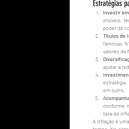
Estratégias 
Investir em
imóveis, te
poder de c
Títulos de 
famosas NT
valores de 
Diversifica
ajudar a re
Investimen
estratégia,
em outro.
Acompanha
conforme n
taxa de infl
A inflação é um