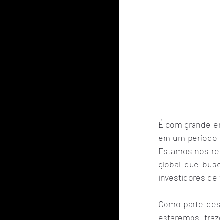
É com grande en
em um período q
Estamos nos ref
global que busc
investidores de 
Como parte des
estaremos tra