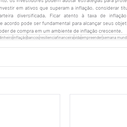
to, os investidores podem adotar estratégias para prote
vestir em ativos que superam a inflação, considerar títu
teira diversificada. Ficar atento à taxa de inflação
e acordo pode ser fundamental para alcançar seus objetiv
oder de compra em um ambiente de inflação crescente.
dinheiro
inflação
bancos
resilienciafinanceira
vida
empreender
semana mundia