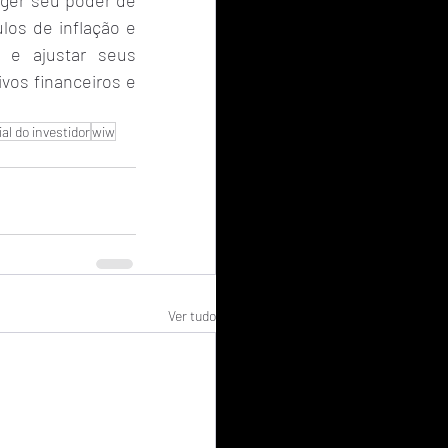
ger seu poder de 
los de inflação e 
 e ajustar seus 
os financeiros e 
l do investidor
wiw
Ver tudo