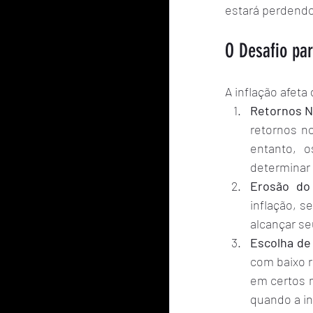
estará perdend
O Desafio par
A inflação afeta
Retornos N
retornos no
entanto, o
determinar 
Erosão do
inflação, s
alcançar se
Escolha de
com baixo r
em certos 
quando a in