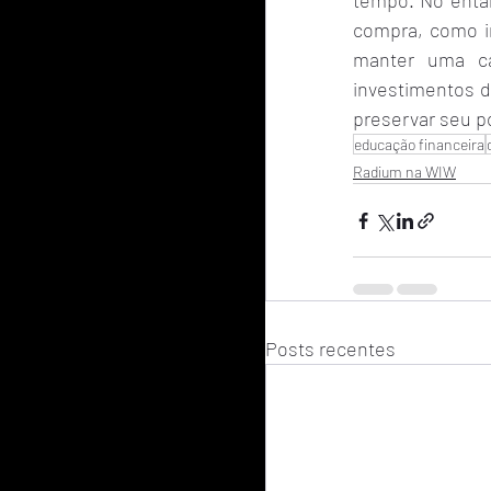
tempo. No entan
compra, como in
manter uma car
investimentos d
preservar seu p
educação financeira
Radium na WIW
Posts recentes