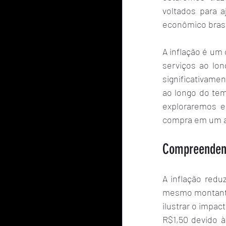
voltados para a
econômico brasi
A inflação é um
serviços ao lo
significativame
ao longo do tem
exploraremos e
compra em um a
Compreendend
A inflação redu
mesmo montante 
ilustrar o impac
R$1,50 devido à