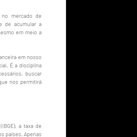
s no mercado de 
e de acumular a 
 mesmo em meio a 
anceira em nosso 
l. É a disciplina 
essários, buscar 
ue nos permitirá 
(IBGE), a taxa de 
s países. Apenas 