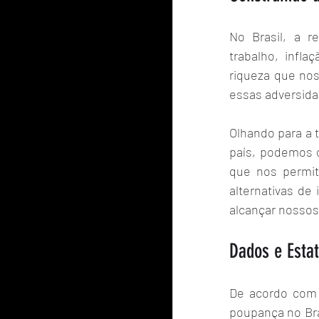
No Brasil, a r
trabalho, infl
riqueza que no
essas adversidad
Olhando para a 
país, podemos ob
que nos permite
alternativas de
alcançar nossos
Dados e Estat
De acordo com d
poupança no Bra