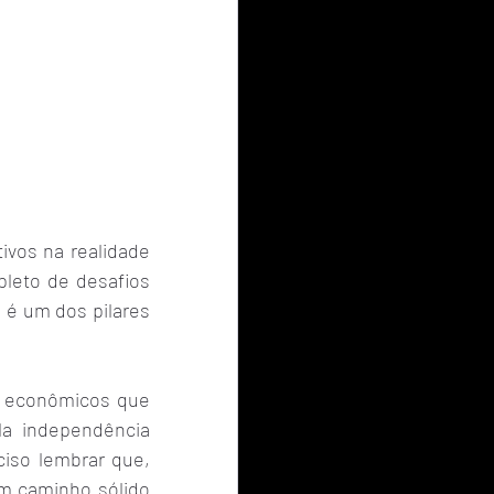
vos na realidade 
pleto de desafios 
 é um dos pilares 
s econômicos que 
a independência 
iso lembrar que, 
m caminho sólido 