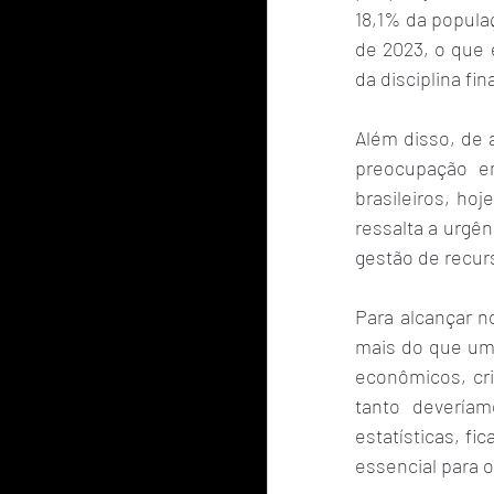
18,1% da popula
de 2023, o que 
da disciplina fin
Além disso, de 
preocupação em
brasileiros, ho
ressalta a urgên
gestão de recur
Para alcançar no
mais do que uma
econômicos, cri
tanto devería
estatísticas, fi
essencial para 