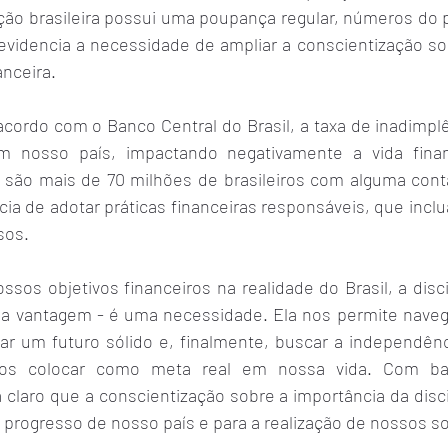
ção brasileira possui uma poupança regular, números do p
evidencia a necessidade de ampliar a conscientização sob
anceira.
acordo com o Banco Central do Brasil, a taxa de inadimpl
 nosso país, impactando negativamente a vida finan
je são mais de 70 milhões de brasileiros com alguma cont
cia de adotar práticas financeiras responsáveis, que inclua
sos.
ssos objetivos financeiros na realidade do Brasil, a discip
 vantagem - é uma necessidade. Ela nos permite navega
ar um futuro sólido e, finalmente, buscar a independênci
mos colocar como meta real em nossa vida. Com b
ca claro que a conscientização sobre a importância da disci
o progresso de nosso país e para a realização de nossos s