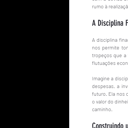
rumo à realizaç
A Disciplina
A disciplina fin
nos permite tom
tropeços que a f
flutuações econô
Imagine a discip
despesas, a inv
futuro. Ela nos
o valor do dinhe
caminho.
Construindo u