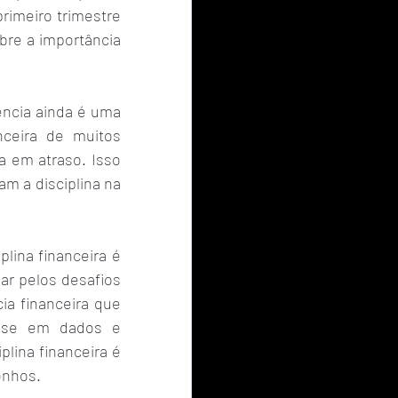
rimeiro trimestre 
re a importância 
ência ainda é uma 
ceira de muitos 
a em atraso. Isso 
m a disciplina na 
lina financeira é 
r pelos desafios 
a financeira que 
ase em dados e 
plina financeira é 
onhos.