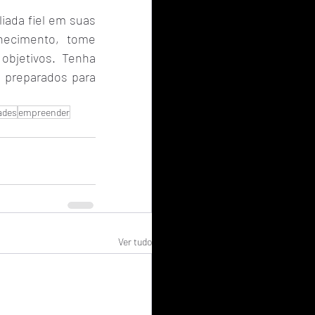
iada fiel em suas 
hecimento, tome 
bjetivos. Tenha 
 preparados para 
ades
empreender
Ver tudo