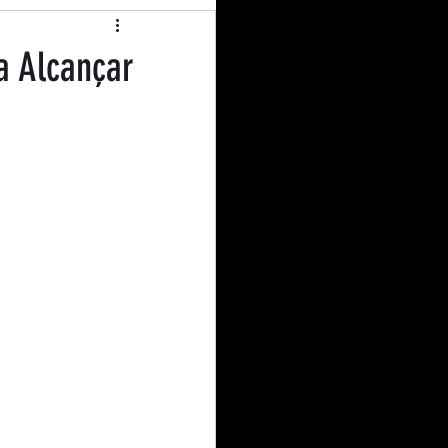
operativismo
a Alcançar
l Education
nião
Curiosidades
dito