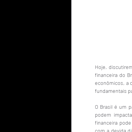
Hoje, discutire
financeira do Br
econômicos, a c
fundamentais pa
O Brasil é um 
podem impactar
financeira pode
com a devida d