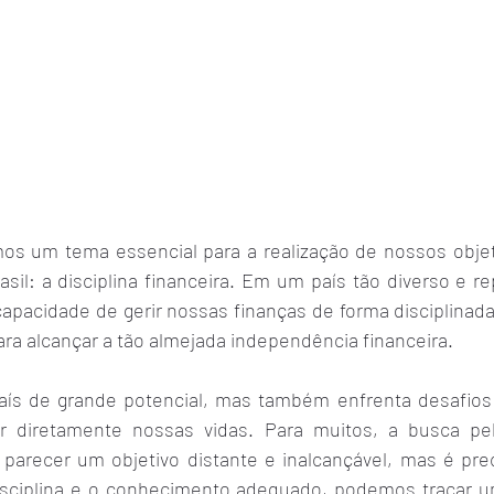
mos um tema essencial para a realização de nossos objeti
asil: a disciplina financeira. Em um país tão diverso e re
apacidade de gerir nossas finanças de forma disciplinada
ra alcançar a tão almejada independência financeira.
país de grande potencial, mas também enfrenta desafio
 diretamente nossas vidas. Para muitos, a busca pel
 parecer um objetivo distante e inalcançável, mas é prec
isciplina e o conhecimento adequado, podemos traçar u