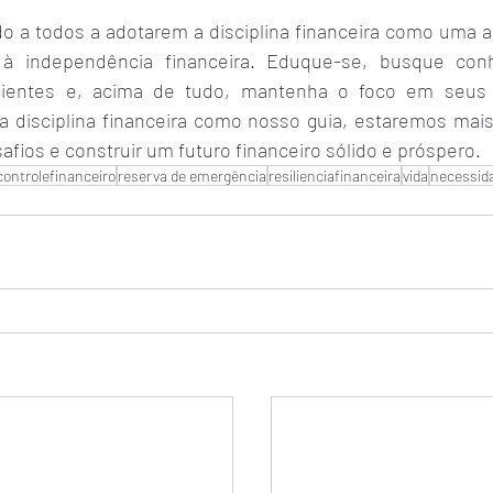
do a todos a adotarem a disciplina financeira como uma al
à independência financeira. Eduque-se, busque con
ientes e, acima de tudo, mantenha o foco em seus o
a disciplina financeira como nosso guia, estaremos mais
afios e construir um futuro financeiro sólido e próspero.
controlefinanceiro
reserva de emergência
resilienciafinanceira
vida
necessid