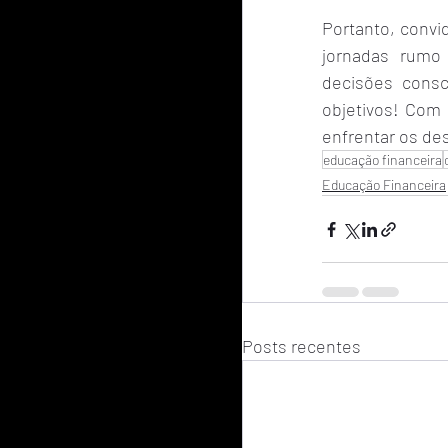
Portanto, convi
jornadas rumo 
decisões consc
objetivos! Com 
enfrentar os des
educação financeira
Educação Financeira
Posts recentes