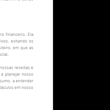
o financeiro. Ela 
vos, evitando os 
ileiro, em que as 
cial.
nossas receitas e 
 a planejar nosso 
sumo, a entender 
stáculos em nosso 