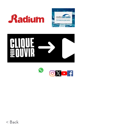
Educação Financeira na sua vida!
Siga as nossas redes
Mande um Zap
< Back