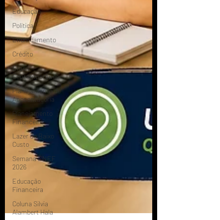
Educação
Política
Endividamento
Crédito
Brasil
Contemporâneo
Planejamento de
Aposentadoria
Planejamento
Financeiro
Lazer de Baixo
Custo
Semana ENEF
2026
Educação
Financeira
Coluna Silvia
Alambert Hala