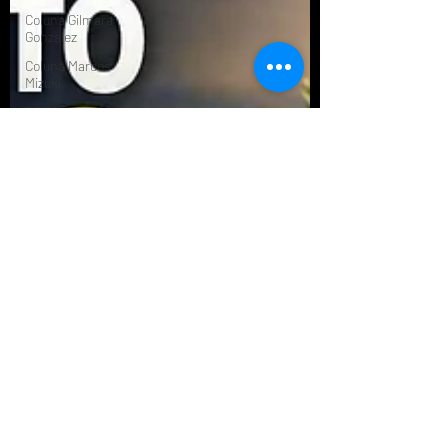
Coluna Gilmara
Gonzalez
Coluna Marcos
Mizuki
BETS
Relacionamento
Dinheiro
Finanças
Comportamentais
Reforma
Tributária
Longevidade
Financeira
Aposentadoria