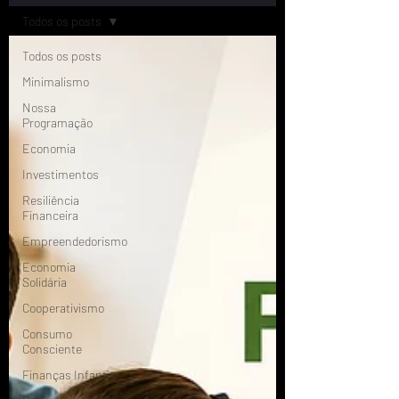
Todos os posts
Todos os posts
Minimalismo
Nossa
Programação
Economia
Investimentos
Resiliência
Financeira
Empreendedorismo
Economia
Solidária
Cooperativismo
Consumo
Consciente
Finanças Infantis