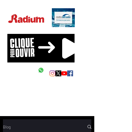
Educação Financeira na sua vida!
Siga as nossas redes
Mande um Zap
Blog