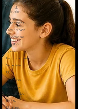
Radium na WIW
Financial
Education
Índices
Econômicos
Produtividade
Reportagem
Trabalho
Opinião
Comportamento
Sociedade
Clima
Tecnologia
Educação
Curiosidades
Política
Liderança