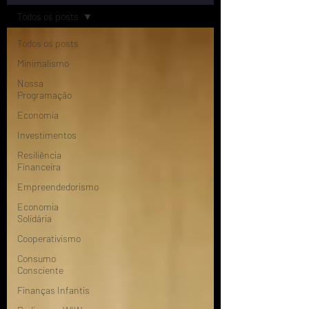
Todos os posts
Todos os posts
Minimalismo
Nossa
Programação
Economia
Investimentos
Resiliência
Financeira
Empreendedorismo
Economia
Solidária
Cooperativismo
Consumo
Consciente
Finanças Infantis