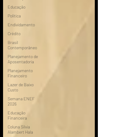
Educação
Política
Endividamento
Crédito
Brasil
Contemporâneo
Planejamento de
Aposentadoria
Planejamento
Financeiro
Lazer de Baixo
Custo
Semana ENEF
2026
Educação
Financeira
Coluna Silvia
Alambert Hala