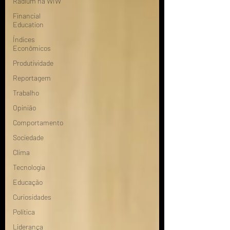
Radium na WIW
Financial
Education
Índices
Econômicos
Produtividade
Reportagem
Trabalho
Opinião
Comportamento
Sociedade
Clima
Tecnologia
Educação
Curiosidades
Política
Liderança