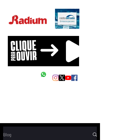
Educação Financeira na sua vida!
Siga as nossas redes
Mande um Zap
Blog