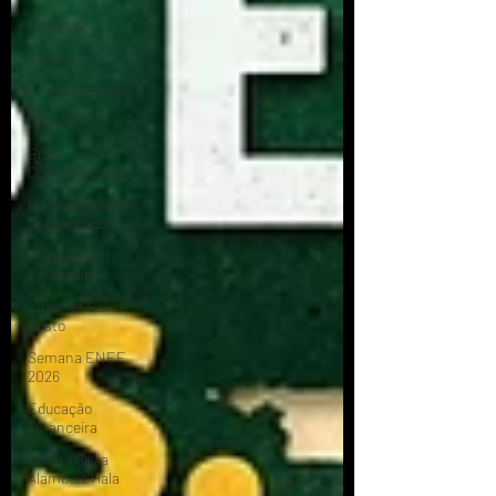
Educação
Política
Endividamento
Crédito
Brasil
Contemporâneo
Planejamento de
Aposentadoria
Planejamento
Financeiro
Lazer de Baixo
Custo
Semana ENEF
2026
Educação
Financeira
Coluna Silvia
Alambert Hala