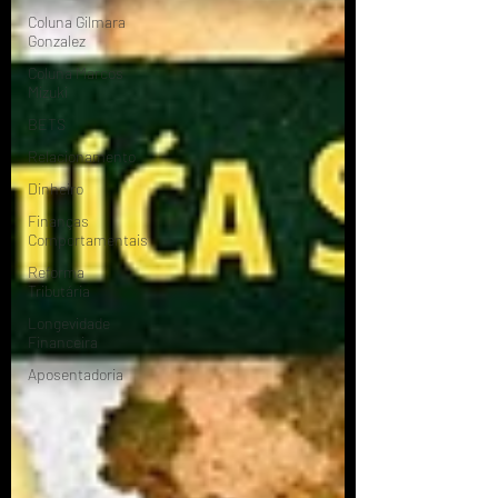
Coluna Gilmara
Gonzalez
Coluna Marcos
Mizuki
BETS
Relacionamento
Dinheiro
Finanças
Comportamentais
Reforma
Tributária
Longevidade
Financeira
Aposentadoria