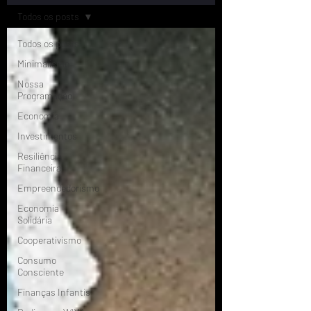
Todos os posts
Todos os posts
Minimalismo
Nossa
Programação
Economia
Investimentos
Resiliência
Financeira
Empreendedorismo
Economia
Solidária
Cooperativismo
Consumo
Consciente
Finanças Infantis