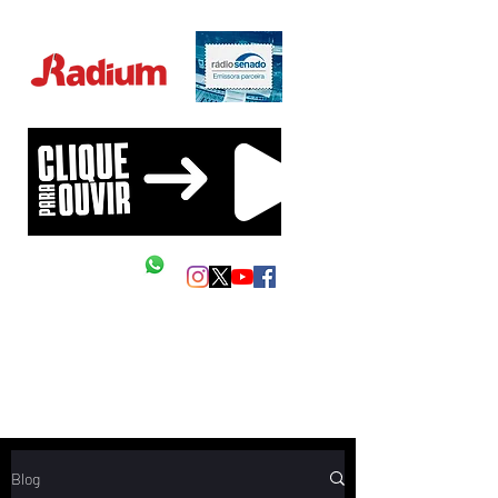
Educação Financeira na sua vida!
Siga as nossas redes
Mande um Zap
Blog