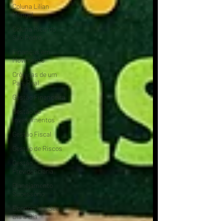
Coluna Lilian
Mengel
Coluna Ricardo
São Pedro
Finanças em
Movimento
Crônicas de um
País Real
Gestão Financeira
Gestão de
Investimentos
Gestão Fiscal
Gestão de Riscos
Gestão
Previdenciária
Planejamento
Sucessório
Economia e Seu
Dia a Dia