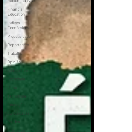
Radium na WIW
Financial
Education
Índices
Econômicos
Produtividade
Reportagem
Trabalho
Opinião
Comportamento
Sociedade
Clima
Tecnologia
Educação
Curiosidades
Política
Liderança