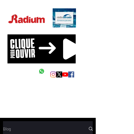
Educação Financeira na sua vida!
Siga as nossas redes
Mande um Zap
Blog