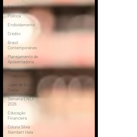
Educação
Política
Endividamento
Crédito
Brasil
Contemporâneo
Planejamento de
Aposentadoria
Planejamento
Financeiro
Lazer de Baixo
Custo
Semana ENEF
2026
Educação
Financeira
Coluna Silvia
Alambert Hala