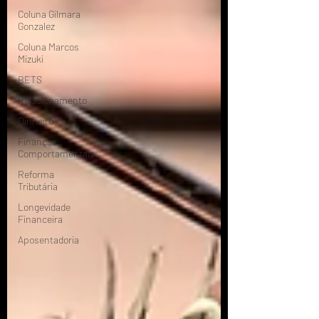
Coluna Gilmara
Gonzalez
Coluna Marcos
Mizuki
BETS
Relacionamento
Dinheiro
Finanças
Comportamentais
Reforma
Tributária
Longevidade
Financeira
Aposentadoria