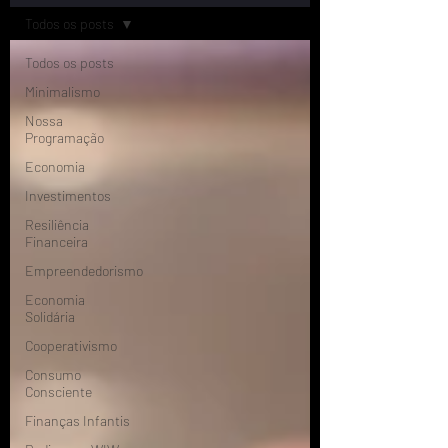
Todos os posts
Todos os posts
Minimalismo
Nossa
Programação
Economia
Investimentos
Resiliência
Financeira
Empreendedorismo
Economia
Solidária
Cooperativismo
Consumo
Consciente
Finanças Infantis