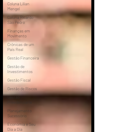
Coluna Lilian
Mengel
Coluna Ricardo
São Pedro
Finanças em
Movimento
Crônicas de um
País Real
Gestão Financeira
Gestão de
Investimentos
Gestão Fiscal
Gestão de Riscos
Gestão
Previdenciária
Planejamento
Sucessório
Economia e Seu
Dia a Dia